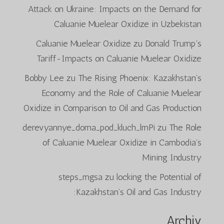
Attack on Ukraine: Impacts on the Demand for
Caluanie Muelear Oxidize in Uzbekistan
Caluanie Muelear Oxidize
zu
Donald Trump’s
Tariff-Impacts on Caluanie Muelear Oxidize
Bobby Lee
zu
The Rising Phoenix: Kazakhstan’s
Economy and the Role of Caluanie Muelear
Oxidize in Comparison to Oil and Gas Production
derevyannye_doma_pod_kluch_lmPi
zu
The Role
of Caluanie Muelear Oxidize in Cambodia’s
Mining Industry
steps_mgsa
zu
locking the Potential of
Kazakhstan’s Oil and Gas Industry:
Archiv