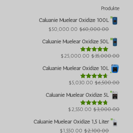
Produkte
Português do Brasil
Caluanie Muelear Oxidize 100L
Azərbaycan dili
Der
Der
$
50,000.00
$
60,000.00
aktuelle
ursprüngliche
Türkçe
Caluanie Muelear Oxidize 50L
Preis
Preis
العربية
beträgt:
Der
war:
Der
$
25,000.00
$
35,000.00
Bewertet
ພາສາລາວ
mit
5.00
$50,000.00.
aktuelle
$60,000.00.
ursprüngliche
Bahasa Melayu
von 5
Caluanie Muelear Oxidize 10L
Preis
Preis
ភាសាខ្មែរ
beträgt:
Der
war:
Der
$
5,030.00
$
6,500.00
Bewertet
Русский
mit
4.60
$25,000.00.
aktuelle
$35,000.00.
ursprüngliche
von 5
Caluanie Muelear Oxidize 5L
한국어
Preis
Preis
Қазақ тілі
beträgt:
Der
war:
Der
$
2,550.00
$
3,000.00
Bewertet
mit
4.64
ქართული
$5,030.00.
aktuelle
ursprüngliche
$6,500.00.
von 5
Caluanie Muelear Oxidize 1,5 Liter
日本語
Preis
Preis
Der
Der
$
1,550.00
$
2,100.00