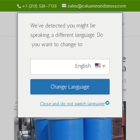
+1 (213) 528-7153
sales@caluanieoxidizeusa.com
We've detected you might be
speaking a different language. Do
you want to change to:
Caluanie Muelear Oxidize
English
China
von
caluanieoxidizeusa.com
|
Jan. 20, 2026
|
Chemikalien
|
Change Language
0 Kommentare
Close and do not switch language