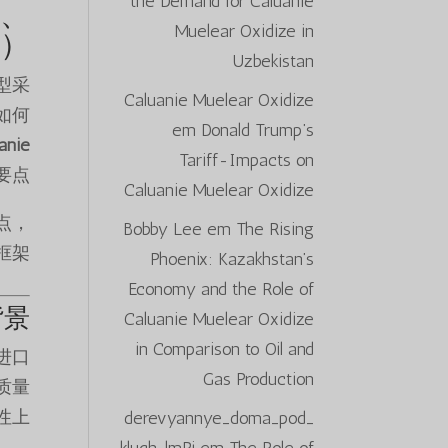
the Demand for Caluanie
应、
Muelear Oxidize in
规）
Uzbekistan
型采
Caluanie Muelear Oxidize
如何
em
Donald Trump’s
anie
Tariff-Impacts on
点？
Caluanie Muelear Oxidize
点，
Bobby Lee
em
The Rising
架。
Phoenix: Kazakhstan’s
Economy and the Role of
背景
Caluanie Muelear Oxidize
in Comparison to Oil and
进口
Gas Production
质量
上。
derevyannye_doma_pod_