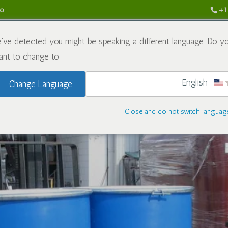
do
+1
funds & Returns Policy
Contate-nos
Blogue
Produtos
've detected you might be speaking a different language. Do y
nt to change to:
English
Change Language
Caluanie Muelear Oxidize Ch
Close and do not switch languag
por
caluanieoxidizeusa.com
|
jan 20, 2026
|
Produtos químicos
|
0 Coment