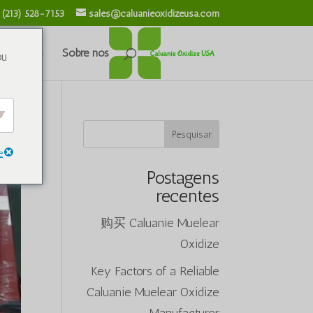
 (213) 528-7153
sales@caluanieoxidizeusa.com
 químicos
Sobre nós
ou
ina
Pesquisar
e
ários
Postagens
recentes
购买 Caluanie Muelear
Oxidize
Key Factors of a Reliable
Caluanie Muelear Oxidize