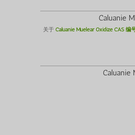
Caluani
关于
Caluanie Muelear Oxidize CAS 编
Caluan