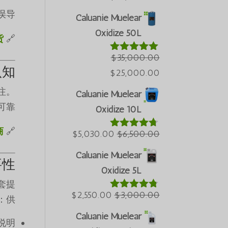
preço
preço
导。
Caluanie Muelear
atual
original
Oxidize 50L
货
🔗 批发方案：
é:
era:
$50,000.00.
$60,000.00.
$
35,000.00
Avaliação
5.00
de 5
认知
O
O
$
25,000.00
preço
preço
注。
Caluanie Muelear
atual
original
靠。
Oxidize 10L
é:
era:
商
🔗 制造商信息：
$25,000.00.
O
O
$35,000.00.
$
5,030.00
$
6,500.00
Avaliação
4.60
de 5
preço
preço
Caluanie Muelear
要性
atual
original
Oxidize 5L
é:
era:
套提
$5,030.00.
O
$6,500.00.
O
$
2,550.00
$
3,000.00
Avaliação
供：
4.64
de 5
preço
preço
Caluanie Muelear
说明
atual
original