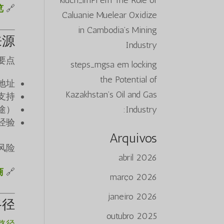
kluch_lmPi
em
The Role of
览
🔗 了解行业背景：
Caluanie Muelear Oxidize
in Cambodia’s Mining
来源
Industry
点：
steps_mgsa
em
locking
the Potential of
地址
Kazakhstan’s Oil and Gas
支持
途）
Industry:
经验
Arquivos
险。
abril 2026
商
🔗 供应商目录：
março 2026
janeiro 2026
路径
outubro 2025
路径