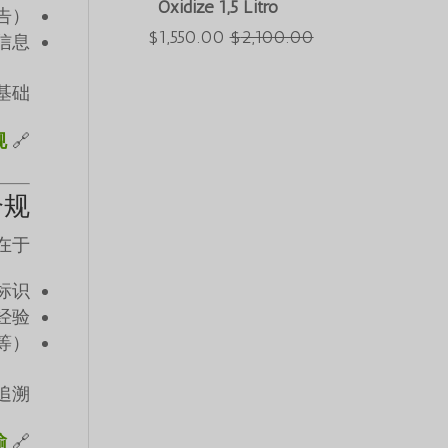
Oxidize 1,5 Litro
告）
é:
era:
O
O
$
1,550.00
$
2,100.00
信息
$2,550.00.
$3,000.00.
preço
preço
础。
atual
original
é:
era:
规
🔗 质量标准：
$1,550.00.
$2,100.00.
合规
在于：
标识
经验
等）
溯。
输
🔗 国际物流：