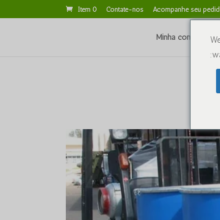
Item 0
Contate-nos
Acompanhe seu pedi
Minha conta
Re
We
wa