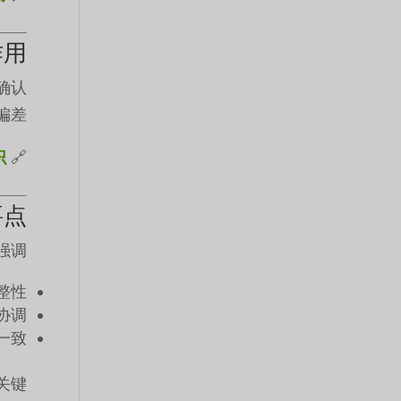
作用
确认
差。
识
🔗 文档管理：
要点
强调：
整性
协调
一致
键。