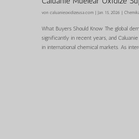
Caluanie Muelear Oxidize Su
von
caluanieoxidizeusa.com
|
Jan. 15, 2026
|
Chemika
What Buyers Should Know The global deman
significantly in recent years, and Calua
in international chemical markets. As inter