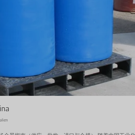
ina
alien