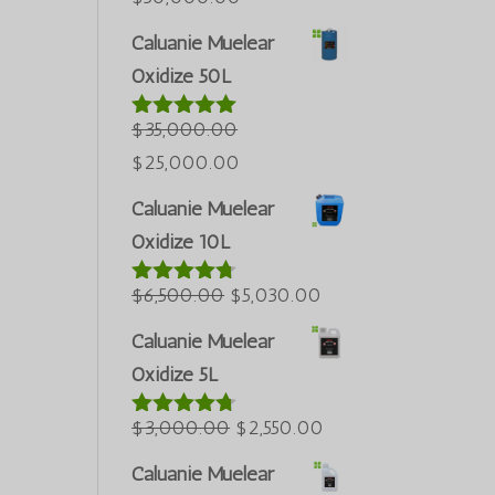
ursprüngliche
aktuelle
Caluanie Muelear
Preis
Preis
Oxidize 50L
Português do Brasil
war:
beträgt:
Azərbaycan dili
$60,000.00.
$50,000.00.
$
35,000.00
Bewertet
mit
5.00
Türkçe
Der
Der
$
25,000.00
von 5
العربية
ursprüngliche
aktuelle
Caluanie Muelear
Preis
Preis
ພາສາລາວ
Oxidize 10L
war:
beträgt:
Bahasa Melayu
$35,000.00.
Der
$25,000.00.
Der
$
6,500.00
$
5,030.00
Bewertet
ភាសាខ្មែរ
mit
4.60
ursprüngliche
aktuelle
Русский
von 5
Caluanie Muelear
Preis
Preis
Oxidize 5L
한국어
war:
beträgt:
Қазақ тілі
$6,500.00.
Der
$5,030.00.
Der
$
3,000.00
$
2,550.00
Bewertet
ქართული
mit
4.64
ursprüngliche
aktuelle
von 5
Caluanie Muelear
日本語
Preis
Preis