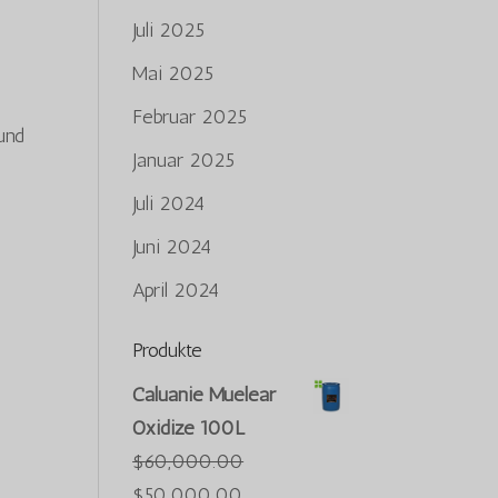
Juli 2025
Mai 2025
Februar 2025
und
Januar 2025
Juli 2024
Juni 2024
April 2024
Produkte
Caluanie Muelear
Oxidize 100L
$
60,000.00
Der
Der
$
50,000.00