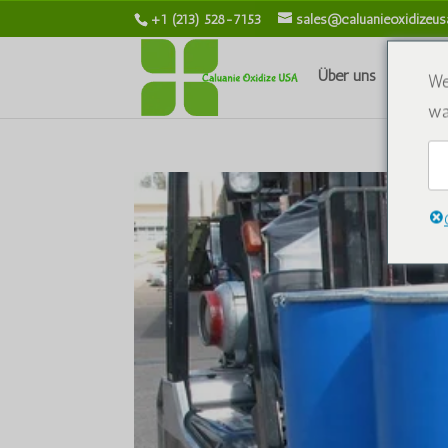
+1 (213) 528-7153
sales@caluanieoxidizeu
Über uns
Chemik
We
wa