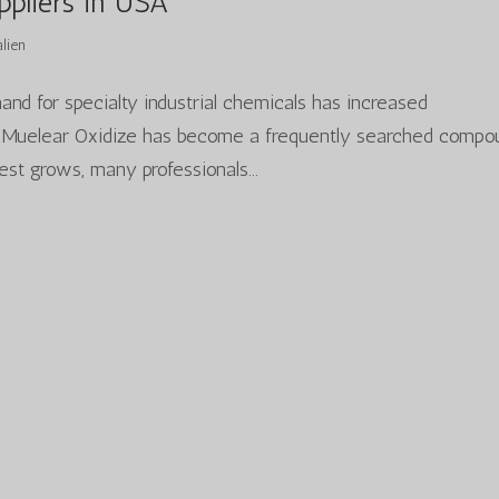
ppliers in USA
lien
d for specialty industrial chemicals has increased
nie Muelear Oxidize has become a frequently searched compo
est grows, many professionals...