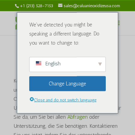
+1 (213) 528-7153
sales@caluanieoxidizeusa.com
We've detected you might be
speaking a different language. Do
you want to change to:
English
So erreichen Sie uns!
Kontaktieren Sie uns einfach! Kontaktieren Sie
Change Language
uns per WhatsApp, Telefon, E-Mail oder Live-
Chat für schnelle und zuverlässige Antworten.
Close and do not switch language
Unser engagiertes Team ist rund um die Uhr für
Sie da, um Sie bei allen
Abfragen
oder
Unterstützung, die Sie benötigen. Kontaktieren