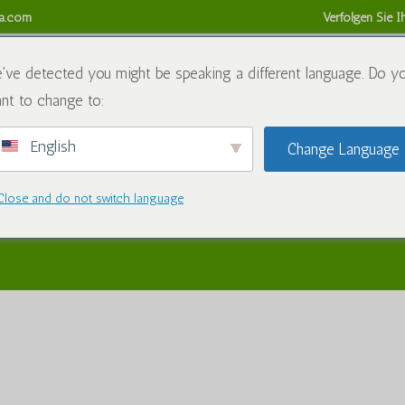
sa.com
Verfolgen Sie I
alien
Der Blog
Kontaktieren Sie uns
Rückerstattungs- u
've detected you might be speaking a different language. Do y
nt to change to:
English
Change Language
Close and do not switch language