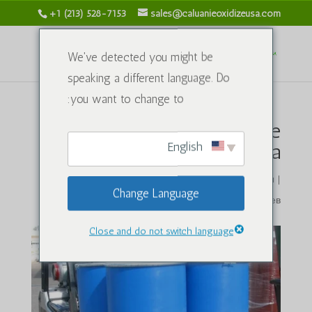
+1 (213) 528-7153
sales@caluanieoxidizeusa.com
We've detected you might be
speaking a different language. Do
you want to change to:
Caluanie Muelear Oxidize
English
China
от
caluanieoxidizeusa.com
|
Янв 20, 2026
|
Химикаты
|
Change Language
Нет комментариев
Close and do not switch language