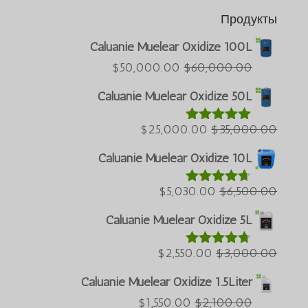
Продукты
Caluanie Muelear Oxidize 100L
Português do Brasil
Текущая
Первоначальная
$
50,000.00
$
60,000.00
Azərbaycan dili
цена:
цена
Caluanie Muelear Oxidize 50L
$50,000.00.
была:
Türkçe
Текущая
Первоначальная
$60,000.00.
$
25,000.00
$
35,000.00
العربية
Оценка
5.00
из 5
цена:
цена
ພາສາລາວ
Caluanie Muelear Oxidize 10L
$25,000.00.
была:
Bahasa Melayu
Текущая
Первоначальная
$35,000.00.
$
5,030.00
$
6,500.00
Оценка
ភាសាខ្មែរ
4.60
из 5
цена:
цена
Caluanie Muelear Oxidize 5L
한국어
$5,030.00.
была:
Қазақ тілі
Текущая
Первоначальная
$6,500.00.
$
2,550.00
$
3,000.00
Оценка
ქართული
4.64
из 5
цена:
цена
Caluanie Muelear Oxidize 1.5Liter
日本語
$2,550.00.
была:
Текущая
Первоначальная
$
1,550.00
$
2,100.00