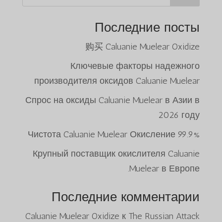
Последние посты
购买 Caluanie Muelear Oxidize
Ключевые факторы надежного
производителя оксидов Caluanie Muelear
Спрос на оксиды Caluanie Muelear в Азии в
2026 году
99.9% Чистота Caluanie Muelear Окисление
Крупный поставщик окислителя Caluanie
Muelear в Европе.
Последние комментарии
Caluanie Muelear Oxidize
к
The Russian Attack