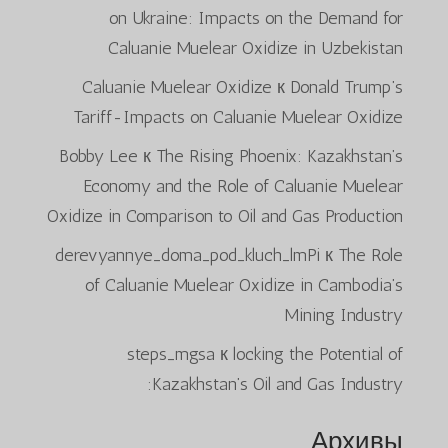
on Ukraine: Impacts on the Demand for
Caluanie Muelear Oxidize in Uzbekistan
Caluanie Muelear Oxidize
к
Donald Trump’s
Tariff-Impacts on Caluanie Muelear Oxidize
Bobby Lee
к
The Rising Phoenix: Kazakhstan’s
Economy and the Role of Caluanie Muelear
Oxidize in Comparison to Oil and Gas Production
derevyannye_doma_pod_kluch_lmPi
к
The Role
of Caluanie Muelear Oxidize in Cambodia’s
Mining Industry
steps_mgsa
к
locking the Potential of
Kazakhstan’s Oil and Gas Industry:
Архивы