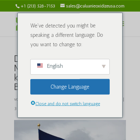
+1 (213) 528-7153
sales@caluanieoxidizeusa.com
We've detected you might be
speaking a different language. Do
you want to change to:
Die Rolle von Caluanie
English
Muelear Oxidize in der
kambodschanischen
Bergbauindustrie
Change Language
von
caluanieoxidizeusa.com
|
12. Februar 2025
|
Der Blog
|
Close and do not switch language
3 Kommentare