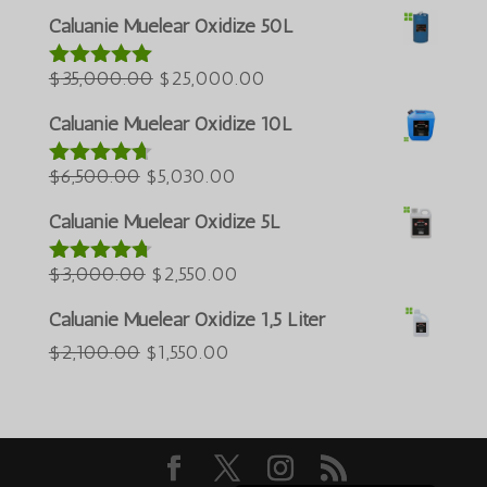
ursprüngliche
aktuelle
Türkçe
Caluanie Muelear Oxidize 50L
Preis
Preis
العربية
Der
war:
Der
beträgt:
$
35,000.00
$
25,000.00
Bewertet
ພາສາລາວ
mit
5.00
ursprüngliche
$60,000.00.
aktuelle
$50,000.00.
Bahasa Melayu
von 5
Caluanie Muelear Oxidize 10L
Preis
Preis
ភាសាខ្មែរ
Der
war:
Der
beträgt:
$
6,500.00
$
5,030.00
Bewertet
Русский
mit
4.60
ursprüngliche
$35,000.00.
aktuelle
$25,000.00.
von 5
Caluanie Muelear Oxidize 5L
한국어
Preis
Preis
Қазақ тілі
war:
Der
beträgt:
Der
$
3,000.00
$
2,550.00
Bewertet
mit
4.64
ქართული
$6,500.00.
ursprüngliche
$5,030.00.
aktuelle
von 5
Caluanie Muelear Oxidize 1,5 Liter
日本語
Preis
Preis
Der
Der
$
2,100.00
$
1,550.00
war:
beträgt:
O‘zbekcha
ursprüngliche
aktuelle
$3,000.00.
$2,550.00.
Tiếng Việt
Preis
Preis
简体中文
war:
beträgt:
English
$2,100.00.
$1,550.00.