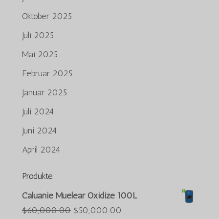
Oktober 2025
Juli 2025
Mai 2025
Februar 2025
Januar 2025
Juli 2024
Juni 2024
April 2024
Produkte
Português do Brasil
Caluanie Muelear Oxidize 100L
Azərbaycan dili
Der
Der
$
60,000.00
$
50,000.00