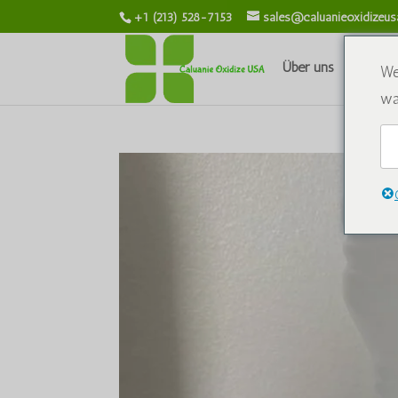
+1 (213) 528-7153
sales@caluanieoxidizeu
Über uns
Chemik
We
wa