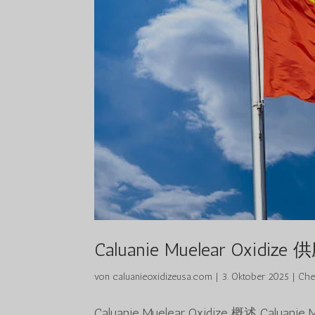
Caluanie Muelear Oxid
von
caluanieoxidizeusa.com
|
3. Oktober 2025
|
Che
Caluanie Muelear Oxidize 概述 C