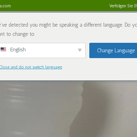
sa.com
Verfolgen Sie I
alien
Der Blog
Kontaktieren Sie uns
Rückerstattungs- u
've detected you might be speaking a different language. Do y
nt to change to:
English
Change Language
Close and do not switch language