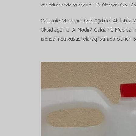
von
caluanieoxidizeusa.com
|
10. Oktober 2025
|
Ch
Caluanie Muelear Oksidləşdirici Al: İstifa
Oksidləşdirici Al Nədir? Caluanie Muelear 
isehsalında xüsusi olaraq istifadə olunur. B