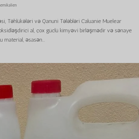
emikalien
dəsi, Təhlükələri və Qanuni Tələbləri Caluanie Muelear
oksidləşdirici al, çox güclü kimyəvi birləşmədir və sənaye
u material, əsasən...