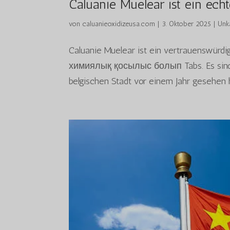
Caluanie Muelear ist ein ech
von
caluanieoxidizeusa.com
|
3. Oktober 2025
|
Unk
Caluanie Muelear ist ein vertrauenswürdige
химиялық қосылыс болып Tabs. Es sind n
belgischen Stadt vor einem Jahr gesehen h