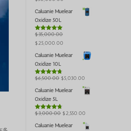
ursprüngliche
aktuelle
Caluanie Muelear
Preis
Preis
Oxidize 50L
war:
beträgt:
$60,000.00.
$50,000.00.
$
35,000.00
Bewertet
mit
5.00
Português do Brasil
Der
Der
$
25,000.00
von 5
Azərbaycan dili
ursprüngliche
aktuelle
Caluanie Muelear
Preis
Preis
Türkçe
Oxidize 10L
war:
beträgt:
العربية
$35,000.00.
Der
$25,000.00.
Der
$
6,500.00
$
5,030.00
Bewertet
ພາສາລາວ
mit
4.60
ursprüngliche
aktuelle
Bahasa Melayu
von 5
Caluanie Muelear
Preis
Preis
ភាសាខ្មែរ
Oxidize 5L
war:
beträgt:
Русский
$6,500.00.
Der
$5,030.00.
Der
$
3,000.00
$
2,550.00
Bewertet
한국어
mit
4.64
ursprüngliche
aktuelle
von 5
Caluanie Muelear
Қазақ тілі
而在多
Preis
Preis