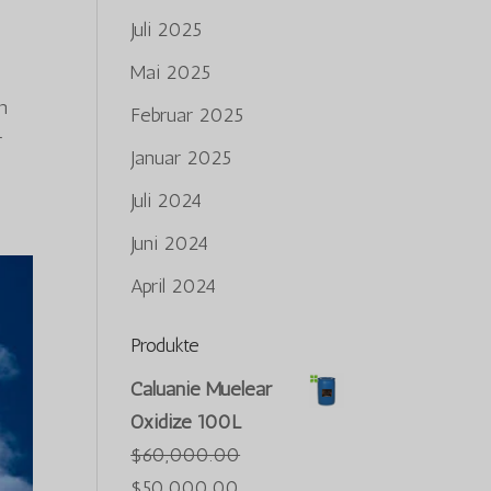
Juli 2025
Mai 2025
n
Februar 2025
r
Januar 2025
Juli 2024
Juni 2024
April 2024
Produkte
Caluanie Muelear
Oxidize 100L
$
60,000.00
Der
Der
$
50,000.00