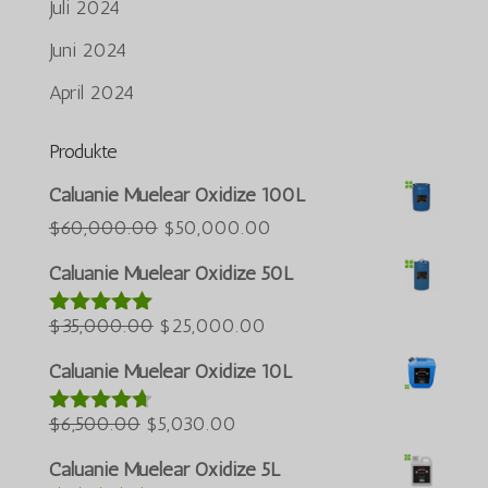
Juli 2024
Juni 2024
April 2024
Produkte
Português do Brasil
Caluanie Muelear Oxidize 100L
Azərbaycan dili
Der
Der
$
60,000.00
$
50,000.00
ursprüngliche
aktuelle
Türkçe
Caluanie Muelear Oxidize 50L
Preis
Preis
العربية
Der
war:
Der
beträgt:
$
35,000.00
$
25,000.00
Bewertet
ພາສາລາວ
mit
5.00
ursprüngliche
$60,000.00.
aktuelle
$50,000.00.
Bahasa Melayu
von 5
Caluanie Muelear Oxidize 10L
Preis
Preis
ភាសាខ្មែរ
Der
war:
Der
beträgt:
$
6,500.00
$
5,030.00
Bewertet
Русский
mit
4.60
ursprüngliche
$35,000.00.
aktuelle
$25,000.00.
von 5
Caluanie Muelear Oxidize 5L
한국어
Preis
Preis