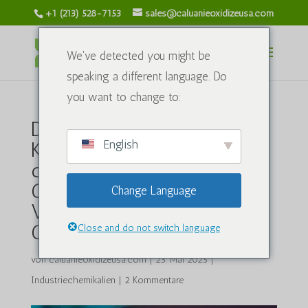
+1 (213) 528-7153
sales@caluanieoxidizeusa.com
We've detected you might be
speaking a different language. Do
you want to change to:
Der aufsteigende Phönix:
English
Kasachstans Wirtschaft und
die Rolle der Oxidation von
Caluanie Muelear im
Change Language
Vergleich zur Öl- und
Gasproduktion
Close and do not switch language
von
caluanieoxidizeusa.com
|
23. Mai 2025
|
Industriechemikalien
|
2 Kommentare