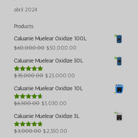
abril 2024
Products
Azərbaycan dili
Caluanie Muelear Oxidize 100L
Türkçe
O
O
$
60,000.00
$
50,000.00
preço
preço
العربية
Caluanie Muelear Oxidize 50L
original
atual
ພາສາລາວ
O
era:
O
é:
$
35,000.00
$
25,000.00
Avaliação
Bahasa Melayu
5.00
de 5
preço
$60,000.00.
preço
$50,000.00.
ភាសាខ្មែរ
Caluanie Muelear Oxidize 10L
original
atual
Русский
O
era:
O
é:
$
6,500.00
$
5,030.00
Avaliação
한국어
4.60
de 5
preço
$35,000.00.
preço
$25,000.00.
Caluanie Muelear Oxidize 5L
Қазақ тілі
original
atual
ქართული
era:
O
é:
O
$
3,000.00
$
2,550.00
Avaliação
4.64
de 5