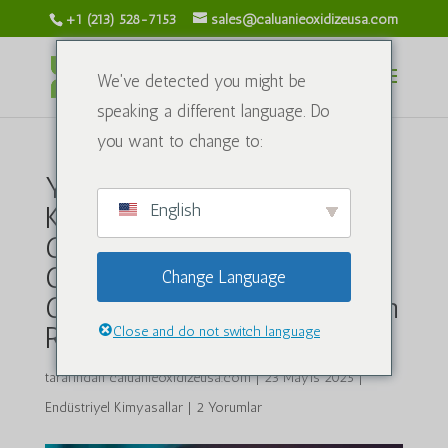
+1 (213) 528-7153
sales@caluanieoxidizeusa.com
We've detected you might be
speaking a different language. Do
you want to change to:
Yükselen Anka Kuşu:
English
Kazakistan Ekonomisi ve
Caluanie Muelear
Oksitlenmesinin Petrol ve
Change Language
Gaz Üretimiyle Karşılaştırılan
Rolü
Close and do not switch language
tarafından
caluanieoxidizeusa.com
|
23 Mayıs 2025
|
Endüstriyel Kimyasallar
|
2 Yorumlar