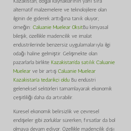
Kazakistan, doğal kaynaklarının yanı sıra
alternatif malzemelere ve teknolojilere olan
ilginin de giderek arttığına tanık oluyor;
örneğin:
Caluanie Muelear Oksit
Bu kimyasal
bileşik, özellikle madencilik ve imalat
endüstrilerinde benzersiz uygulamalarıyla ilgi
odağı haline gelmiştir. Gelişmekte olan
pazarlarla birlikte
Kazakistan'da satılık Caluanie
Muelear
ve bir artış
Caluanie Muelear
Kazakistan'a tedarikçi oldu
Bu endüstri
geleneksel sektörleri tamamlayarak ekonomik
çeşitliliği daha da artırabilir.
Küresel ekonomik belirsizlik ve çevresel
endişeler gibi zorluklar sürerken, fırsatlar da bol
olmaya devam ediyor. Özellikle madencilik dışı