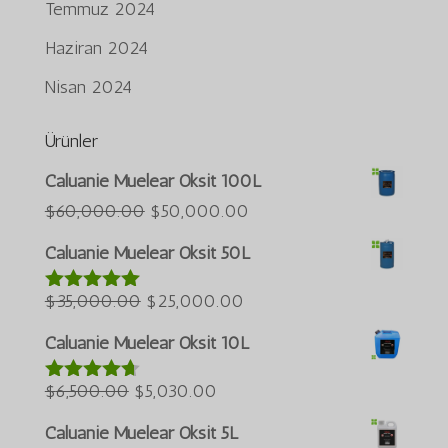
Temmuz 2024
Haziran 2024
Nisan 2024
Ürünler
Português do Brasil
Caluanie Muelear Oksit 100L
Azərbaycan dili
Orijinal
Şu
$
60,000.00
$
50,000.00
fiyat:
andaki
العربية
Caluanie Muelear Oksit 50L
$60,000.00.
fiyat:
ພາສາລາວ
Orijinal
Şu
$50,000.00.
$
35,000.00
$
25,000.00
5 üzerinden
Bahasa Melayu
5.00
oy aldı
fiyat:
andaki
ភាសាខ្មែរ
Caluanie Muelear Oksit 10L
$35,000.00.
fiyat:
Русский
Orijinal
Şu
$25,000.00.
$
6,500.00
$
5,030.00
5 üzerinden
한국어
4.60
oy
fiyat:
andaki
aldı
Caluanie Muelear Oksit 5L
Қазақ тілі