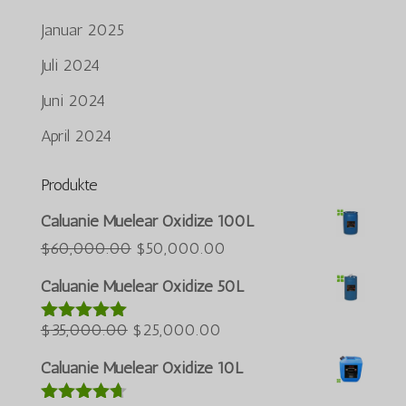
Januar 2025
Juli 2024
Juni 2024
April 2024
Produkte
Português do Brasil
Caluanie Muelear Oxidize 100L
Azərbaycan dili
Der
Der
$
60,000.00
$
50,000.00
ursprüngliche
aktuelle
Türkçe
Caluanie Muelear Oxidize 50L
Preis
Preis
العربية
Der
war:
Der
beträgt:
$
35,000.00
$
25,000.00
Bewertet
ພາສາລາວ
mit
5.00
ursprüngliche
$60,000.00.
aktuelle
$50,000.00.
Bahasa Melayu
von 5
Caluanie Muelear Oxidize 10L
Preis
Preis
ភាសាខ្មែរ