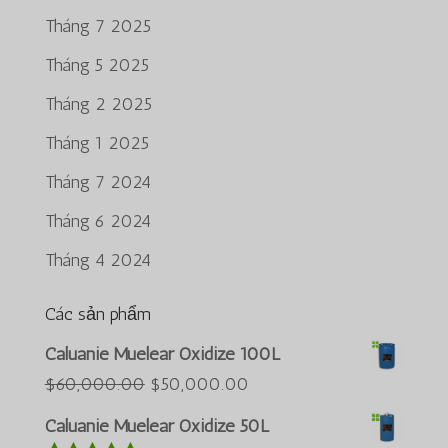
Tháng 7 2025
Tháng 5 2025
Tháng 2 2025
Tháng 1 2025
Tháng 7 2024
Tháng 6 2024
Tháng 4 2024
Các sản phẩm
Português do Brasil
Caluanie Muelear Oxidize 100L
Azərbaycan dili
Giá
Giá
$
60,000.00
$
50,000.00
gốc
hiện
Türkçe
Caluanie Muelear Oxidize 50L
là:
tại
العربية