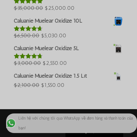
Giá
$60,000.00.
Giá
là:
$
35,000.00
$
25,000.00
Được xếp
ພາສາລາວ
hạng
5.00
5
gốc
hiện
$50,000.00.
Bahasa Melayu
sao
Caluanie Muelear Oxidize 10L
là:
tại
ភាសាខ្មែរ
Giá
$35,000.00.
Giá
là:
$
6,500.00
$
5,030.00
Được xếp
Русский
hạng
4.60
gốc
hiện
$25,000.00.
5 sao
Caluanie Muelear Oxidize 5L
한국어
là:
tại
Қазақ тілі
$6,500.00.
Giá
là:
Giá
$
3,000.00
$
2,550.00
Được xếp
hạng
4.64
ქართული
gốc
$5,030.00.
hiện
5 sao
Caluanie Muelear Oxidize 1.5 Lít
日本語
là:
tại
Giá
Giá
$
2,100.00
$
1,550.00
$3,000.00.
là:
Deutsch (Sie)
gốc
hiện
$2,550.00.
O‘zbekcha
là:
tại
简体中文
$2,100.00.
là:
Liên hệ với chúng tôi qua WhatsApp về đơn hàng và thanh toán của
English
$1,550.00.
bạn!
Bản quyền 2024 ©Caluanie Oxidize USA
Tiếng Việt