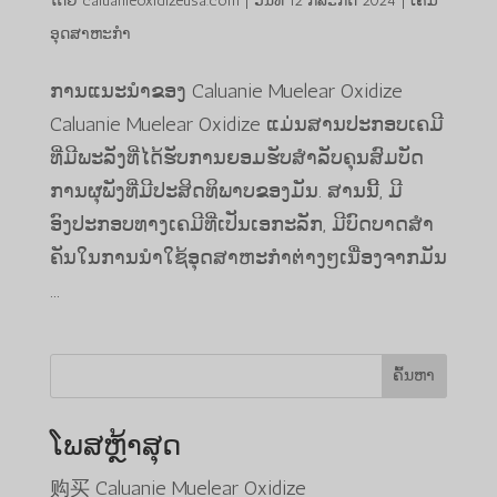
ໂດຍ
caluanieoxidizeusa.com
|
ວັນທີ 12 ກໍລະກົດ 2024
|
ເຄມີ
ອຸດສາຫະກໍາ
ການແນະນໍາຂອງ Caluanie Muelear Oxidize
Caluanie Muelear Oxidize ແມ່ນສານປະກອບເຄມີ
ທີ່ມີພະລັງທີ່ໄດ້ຮັບການຍອມຮັບສໍາລັບຄຸນສົມບັດ
ການຜຸພັງທີ່ມີປະສິດທິພາບຂອງມັນ. ສານນີ້, ມີ
ອົງປະກອບທາງເຄມີທີ່ເປັນເອກະລັກ, ມີບົດບາດສໍາ
ຄັນໃນການນໍາໃຊ້ອຸດສາຫະກໍາຕ່າງໆເນື່ອງຈາກມັນ
...
ຄົ້ນຫາ
ໂພສຫຼ້າສຸດ
购买 Caluanie Muelear Oxidize