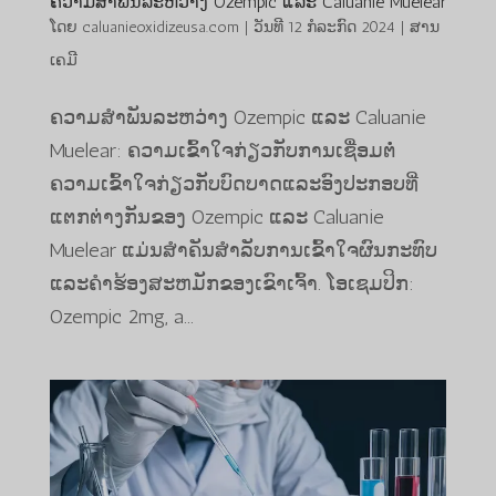
ຄວາມສໍາພັນລະຫວ່າງ Ozempic ແລະ Caluanie Muelear
ໂດຍ
caluanieoxidizeusa.com
|
ວັນທີ 12 ກໍລະກົດ 2024
|
ສານ
ເຄມີ
ຄວາມສໍາພັນລະຫວ່າງ Ozempic ແລະ Caluanie
Muelear: ຄວາມເຂົ້າໃຈກ່ຽວກັບການເຊື່ອມຕໍ່
ຄວາມເຂົ້າໃຈກ່ຽວກັບບົດບາດແລະອົງປະກອບທີ່
ແຕກຕ່າງກັນຂອງ Ozempic ແລະ Caluanie
Muelear ແມ່ນສໍາຄັນສໍາລັບການເຂົ້າໃຈຜົນກະທົບ
ແລະຄໍາຮ້ອງສະຫມັກຂອງເຂົາເຈົ້າ. ໂອເຊມປິກ:
Ozempic 2mg, a...