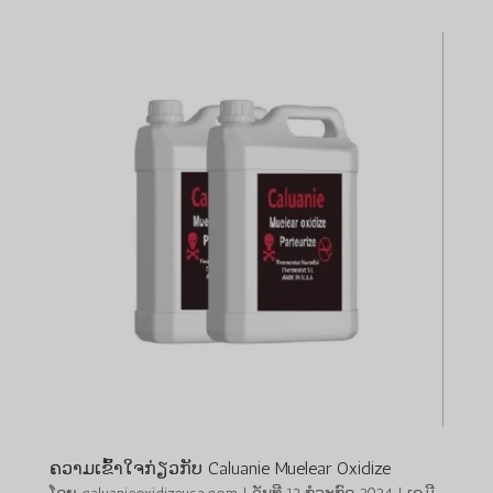
ຄວາມເຂົ້າໃຈກ່ຽວກັບ Caluanie Muelear Oxidize