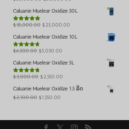
Azərbaycan dili
ເດີມ
ປະຈຸບັນ:
Caluanie Muelear Oxidize 50L
ແມ່ນ:
$50,000.00.
Türkçe
ລາຄາ
$60,000.00.
ລາຄາ
$
35,000.00
$
25,000.00
العربية
ໃຫ້ຄະແນນ
5.00
ຈາກ
ເດີມ
ປະຈຸບັນ:
Bahasa Melayu
ທັງໝົດ 5
Caluanie Muelear Oxidize 10L
ແມ່ນ:
$25,000.00.
ភាសាខ្មែរ
ລາຄາ
$35,000.00.
ລາຄາ
$
6,500.00
$
5,030.00
ໃຫ້ຄະແນນ
Русский
4.60
ຈາກ
ເດີມ
ປະຈຸບັນ:
ທັງໝົດ 5
Caluanie Muelear Oxidize 5L
한국어
ແມ່ນ:
$5,030.00.
Қазақ тілі
$6,500.00.
ລາຄາ
ລາຄາ
$
3,000.00
$
2,550.00
ໃຫ້ຄະແນນ
ქართული
4.64
ຈາກ
ເດີມ
ປະຈຸບັນ:
ທັງໝົດ 5
Caluanie Muelear Oxidize 1.5 ລິດ
日本語
ແມ່ນ:
$2,550.00.
ລາຄາ
ລາຄາ
$
2,100.00
$
1,550.00
Deutsch (Sie)
$3,000.00.
ເດີມ
ປະຈຸບັນ:
O‘zbekcha
ແມ່ນ:
$1,550.00.
Tiếng Việt
$2,100.00.