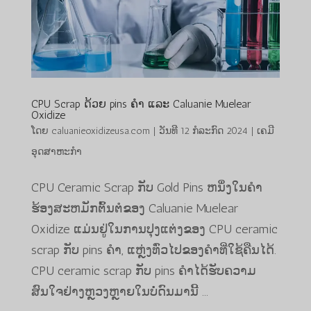
CPU Scrap ດ້ວຍ pins ຄໍາ ແລະ Caluanie Muelear
Oxidize
ໂດຍ
caluanieoxidizeusa.com
|
ວັນທີ 12 ກໍລະກົດ 2024
|
ເຄມີ
ອຸດສາຫະກໍາ
CPU Ceramic Scrap ກັບ Gold Pins ຫນຶ່ງໃນຄໍາ
ຮ້ອງສະຫມັກຕົ້ນຕໍຂອງ Caluanie Muelear
Oxidize ແມ່ນຢູ່ໃນການປຸງແຕ່ງຂອງ CPU ceramic
scrap ກັບ pins ຄໍາ, ແຫຼ່ງທົ່ວໄປຂອງຄໍາທີ່ໃຊ້ຄືນໄດ້.
CPU ceramic scrap ກັບ pins ຄໍາໄດ້ຮັບຄວາມ
ສົນໃຈຢ່າງຫຼວງຫຼາຍໃນບໍ່ດົນມານີ້ ...