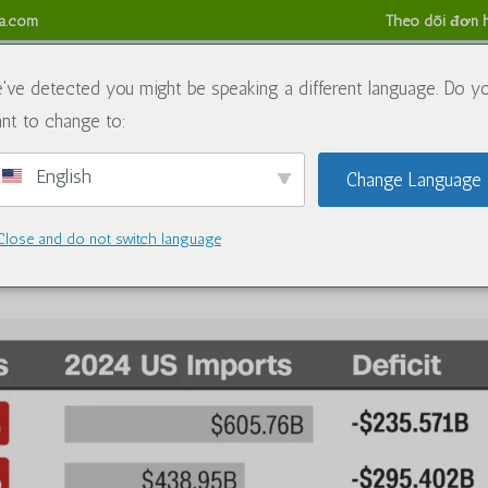
sa.com
Theo dõi đơn 
g tôi
Hóa chất
Blog
Liên hệ với chúng tôi
Chính sách
've detected you might be speaking a different language. Do y
nt to change to:
English
Change Language
ump - Tác động đến Caluanie Muele
Close and do not switch language
ất
|
1 Lời bình