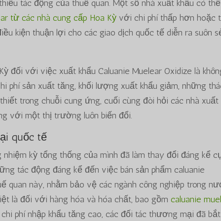
hiểu tác động của thuế quan. Một số nhà xuất khẩu có thể
ar từ các nhà cung cấp Hoa Kỳ
với chi phí thấp hơn hoặc t
iều kiện thuận lợi cho các giao dịch quốc tế diễn ra suôn s
Kỳ đối với việc xuất khẩu Caluanie Muelear Oxidize là khôn
hi phí sản xuất tăng, khối lượng xuất khẩu giảm, những th
hiết trong chuỗi cung ứng, cuối cùng đòi hỏi các nhà xuất
g với một thị trường luôn biến đổi.
ại quốc tế
g nhiệm kỳ tổng thống của mình đã làm thay đổi đáng kể c
hững tác động đáng kể đến việc bán sản phẩm caluanie
ế quan này, nhằm bảo vệ các ngành công nghiệp trong nư
iệt là đối với hàng hóa và hóa chất, bao gồm
caluanie mue
i chi phí nhập khẩu tăng cao, các đối tác thương mại đã bắt