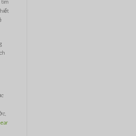
 tìm
hiết
ẻ
g
ách
ục
ớc,
lear