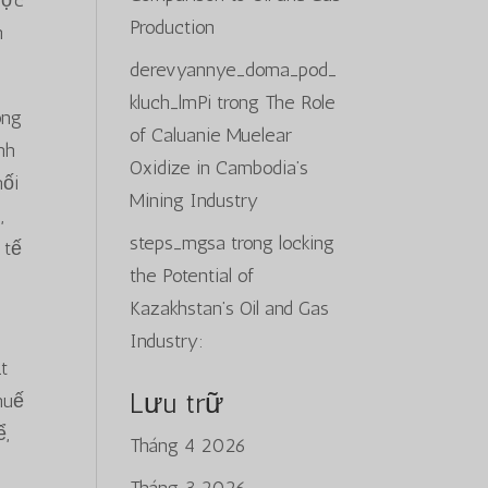
ược
Production
h
derevyannye_doma_pod_
kluch_lmPi
trong
The Role
ong
of Caluanie Muelear
nh
Oxidize in Cambodia’s
mối
Mining Industry
,
steps_mgsa
trong
locking
 tế
the Potential of
Kazakhstan’s Oil and Gas
Industry:
t
Lưu trữ
huế
ể,
Tháng 4 2026