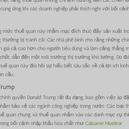
 Việc tăng thuế quan không chỉ ảnh hưởng đến các chiến l
cung ứng khi các doanh nghiệp phải thích nghi với bối cản
ững mức thuế quan này nhằm mục đích thúc đẩy sản xuất tr
thường bị tranh cãi. Các nhà phê bình cho rằng những chí
 giá cả cao hơn cho người tiêu dùng và làm căng thẳng 
chốt, dẫn đến một môi trường thị trường khó lường. Do đó
ế quan này đòi hỏi sự hiểu biết sâu sắc về cả lợi ích kinh
àn cầu.
 Trump
chính quyền Donald Trump rất đa dạng, bao gồm việc áp đặ
 nhằm bảo vệ các ngành công nghiệp trong nước. Các loại t
huế quan chung và thuế quan nhắm vào các danh mục cụ th
rong bối cảnh nhập khẩu hóa chất như
Caluanie Muelear