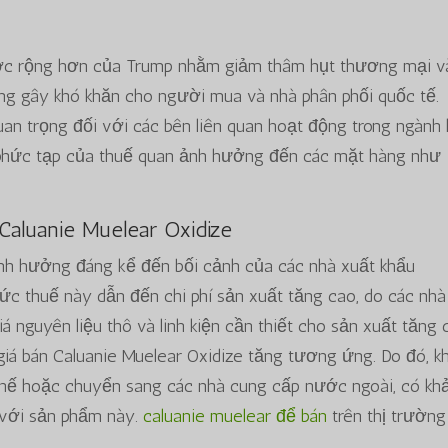
ược rộng hơn của Trump nhằm giảm thâm hụt thương mại v
ng gây khó khăn cho người mua và nhà phân phối quốc tế.
uan trọng đối với các bên liên quan hoạt động trong ngành
sự phức tạp của thuế quan ảnh hưởng đến các mặt hàng như
Caluanie Muelear Oxidize
nh hưởng đáng kể đến bối cảnh của các nhà xuất khẩu
ức thuế này dẫn đến chi phí sản xuất tăng cao, do các nhà
á nguyên liệu thô và linh kiện cần thiết cho sản xuất tăng 
giá bán Caluanie Muelear Oxidize tăng tương ứng. Do đó, k
 thế hoặc chuyển sang các nhà cung cấp nước ngoài, có kh
với sản phẩm này.
caluanie muelear để bán
trên thị trường