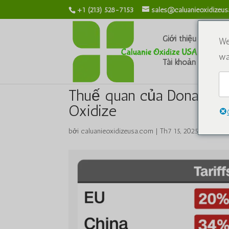
+1 (213) 528-7153
sales@caluanieoxidizeu
Giới thiệu về chún
We
wa
Tài khoản của tôi
Thuế quan của Donald Tr
Oxidize
bởi
caluanieoxidizeusa.com
|
Th7 15, 2025
|
Hóa ch