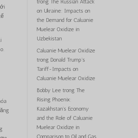
trong
The Russian Attack
với
on Ukraine: Impacts on
tế
the Demand for Caluanie
Muelear Oxidize in
Uzbekistan
i
o.
Caluanie Muelear Oxidize
trong
Donald Trump’s
Tariff-Impacts on
Caluanie Muelear Oxidize
Bobby Lee
trong
The
Rising Phoenix:
hóa
Kazakhstan’s Economy
tăng
and the Role of Caluanie
Muelear Oxidize in
ng
Comparison to Oil and Gas