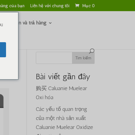
hàng của bạn
Liên hệ với chúng tôi
Mục 0
 hoàn tiền và trả hàng
ou
ar
Tìm kiếm
Bài viết gần đây
购买 Caluanie Muelear
Oxi hóa
Các yếu tố quan trọng
của một nhà sản xuất
Caluanie Muelear Oxidize