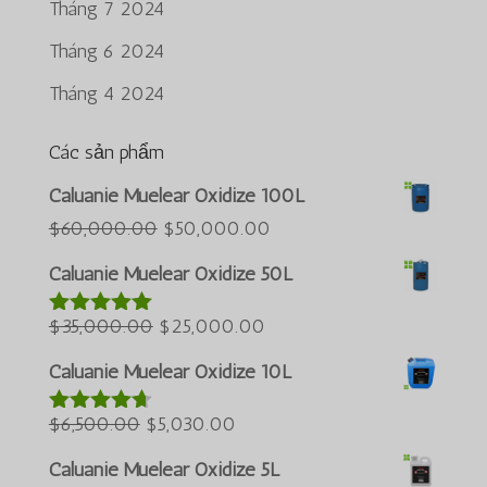
Tháng 7 2024
Tháng 6 2024
Tháng 4 2024
Các sản phẩm
Português do Brasil
Caluanie Muelear Oxidize 100L
Azərbaycan dili
Giá
Giá
$
60,000.00
$
50,000.00
gốc
hiện
Türkçe
Caluanie Muelear Oxidize 50L
là:
tại
العربية
Giá
$60,000.00.
Giá
là:
$
35,000.00
$
25,000.00
Được xếp
ພາສາລາວ
hạng
5.00
5
gốc
hiện
$50,000.00.
Bahasa Melayu
sao
Caluanie Muelear Oxidize 10L
là:
tại
ភាសាខ្មែរ
Giá
$35,000.00.
Giá
là:
$
6,500.00
$
5,030.00
Được xếp
Русский
hạng
4.60
gốc
hiện
$25,000.00.
5 sao
Caluanie Muelear Oxidize 5L
한국어