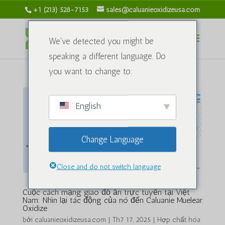
+1 (213) 528-7153
sales@caluanieoxidizeusa.com
We've detected you might be
speaking a different language. Do
you want to change to:
English
Change Language
Close and do not switch language
Cuộc cách mạng giao đồ ăn trực tuyến tại Việt
Nam: Nhìn lại tác động của nó đến Caluanie Muelear
Oxidize
bởi
caluanieoxidizeusa.com
|
Th7 17, 2025
|
Hợp chất hóa