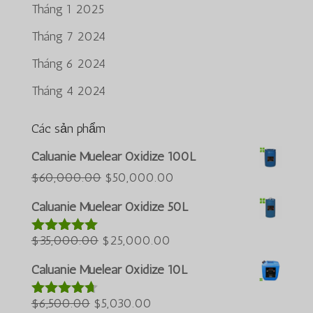
Tháng 1 2025
Tháng 7 2024
Tháng 6 2024
Tháng 4 2024
Các sản phẩm
Português do Brasil
Caluanie Muelear Oxidize 100L
Azərbaycan dili
Giá
Giá
$
60,000.00
$
50,000.00
gốc
hiện
Türkçe
Caluanie Muelear Oxidize 50L
là:
tại
العربية
Giá
$60,000.00.
Giá
là:
$
35,000.00
$
25,000.00
Được xếp
ພາສາລາວ
hạng
5.00
5
gốc
hiện
$50,000.00.
Bahasa Melayu
sao
Caluanie Muelear Oxidize 10L
là:
tại
ភាសាខ្មែរ
Giá
$35,000.00.
Giá
là:
$
6,500.00
$
5,030.00
Được xếp