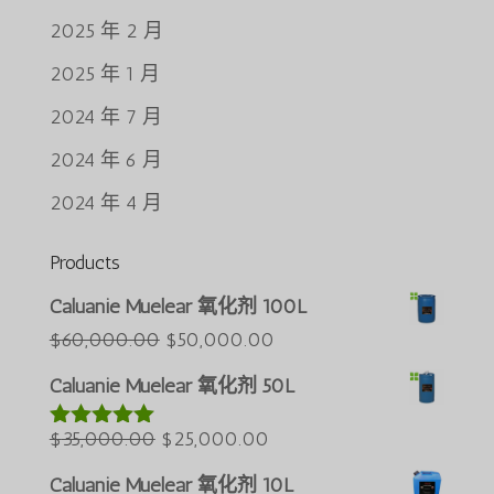
2025 年 2 月
2025 年 1 月
2024 年 7 月
2024 年 6 月
2024 年 4 月
Products
Português do Brasil
Caluanie Muelear 氧化剂 100L
Azərbaycan dili
原
当
$
60,000.00
$
50,000.00
价
前
Türkçe
Caluanie Muelear 氧化剂 50L
为：
价
العربية
原
$60,000.00。
当
格
$
35,000.00
$
25,000.00
评分
5.00
ພາສາລາວ
&sol; 5
价
前
为：
Bahasa Melayu
Caluanie Muelear 氧化剂 10L