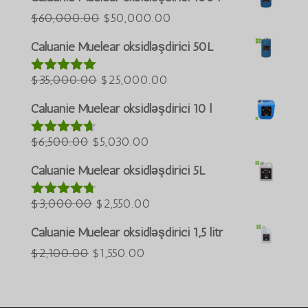
Türkçe
İlkin
Cari
$
60,000.00
$
50,000.00
qiymət:
qiymət:
العربية
Caluanie Muelear oksidləşdirici 50L
$60,000.00
$50,000.00.
ພາສາລາວ
İlkin
idi.
Cari
$
35,000.00
$
25,000.00
5 baldan
Bahasa Melayu
5.00
qiymət:
qiymət:
ភាសាខ្មែរ
qiymətləndiri
Caluanie Muelear oksidləşdirici 10 l
lib
$35,000.00
$25,000.00.
Русский
İlkin
idi.
Cari
$
6,500.00
$
5,030.00
5 baldan
한국어
4.60
qiymət:
qiymət:
qiymətləndi
Caluanie Muelear oksidləşdirici 5L
Қазақ тілі
rilib
$6,500.00
$5,030.00.
ქართული
idi.
İlkin
Cari
$
3,000.00
$
2,550.00
5 baldan
4.64
日本語
qiymət:
qiymət:
qiymətləndi
Caluanie Muelear oksidləşdirici 1,5 litr
Deutsch (Sie)
rilib
$3,000.00
$2,550.00.
İlkin
Cari
$
2,100.00
$
1,550.00
idi.
O‘zbekcha
qiymət:
qiymət:
Tiếng Việt
$2,100.00
$1,550.00.