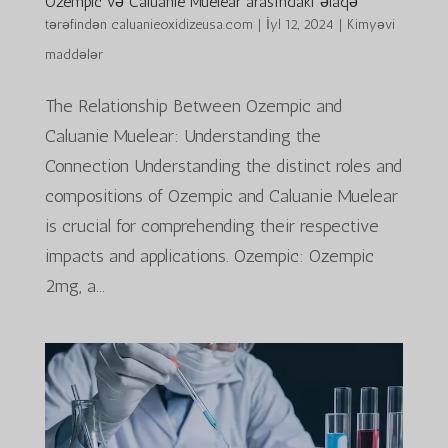
Ozempic və Caluanie Muelear arasındakı əlaqə
tərəfindən
caluanieoxidizeusa.com
|
İyl 12, 2024
|
Kimyəvi
maddələr
The Relationship Between Ozempic and
Caluanie Muelear: Understanding the
Connection Understanding the distinct roles and
compositions of Ozempic and Caluanie Muelear
is crucial for comprehending their respective
impacts and applications. Ozempic: Ozempic
2mg, a...