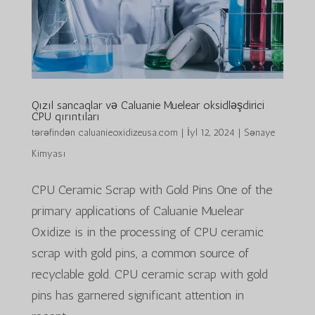
Qızıl sancaqlar və Caluanie Muelear oksidləşdirici
CPU qırıntıları
tərəfindən
caluanieoxidizeusa.com
|
İyl 12, 2024
|
Sənaye
Kimyası
CPU Ceramic Scrap with Gold Pins One of the
primary applications of Caluanie Muelear
Oxidize is in the processing of CPU ceramic
scrap with gold pins, a common source of
recyclable gold. CPU ceramic scrap with gold
pins has garnered significant attention in