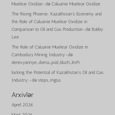
Muelear Oxidize
-də
Caluanie Muelear Oxidize
The Rising Phoenix: Kazakhstan’s Economy and
the Role of Caluanie Muelear Oxidize in
Comparison to Oil and Gas Production
-də
Bobby
Lee
The Role of Caluanie Muelear Oxidize in
Cambodia’s Mining Industry
-də
derevyannye_doma_pod_kluch_lmPi
locking the Potential of Kazakhstan’s Oil and Gas
Industry:
-də
steps_mgsa
Arxivlər
Aprel 2026
Mart 2026