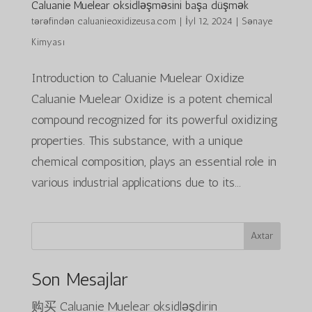
Caluanie Muelear oksidləşməsini başa düşmək
tərəfindən
caluanieoxidizeusa.com
|
İyl 12, 2024
|
Sənaye
Kimyası
Introduction to Caluanie Muelear Oxidize
Caluanie Muelear Oxidize is a potent chemical
compound recognized for its powerful oxidizing
properties. This substance, with a unique
chemical composition, plays an essential role in
various industrial applications due to its...
Axtar
Son Mesajlar
购买 Caluanie Muelear oksidləşdirin