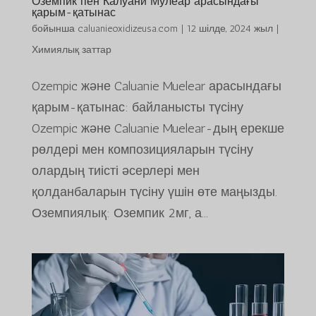
Оземпик пен Калуани Мулеар арасындағы
қарым-қатынас
бойынша
caluanieoxidizeusa.com
|
12 шілде, 2024 жыл
|
Химиялық заттар
Ozempic және Caluanie Muelear арасындағы
қарым-қатынас: байланысты түсіну
Ozempic және Caluanie Muelear-дың ерекше
рөлдері мен композицияларын түсіну
олардың тиісті әсерлері мен
қолданбаларын түсіну үшін өте маңызды.
Оземпиялық: Оземпик 2мг, а...