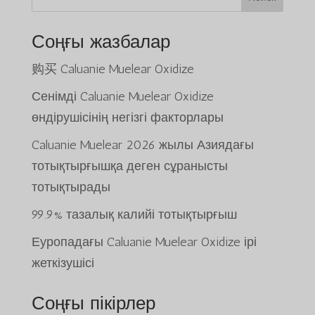
Соңғы жазбалар
购买 Caluanie Muelear Oxidize
Сенімді Caluanie Muelear Oxidize
өндірушісінің негізгі факторлары
Caluanie Muelear 2026 жылы Азиядағы
тотықтырғышқа деген сұранысты
тотықтырады
99.9% тазалық калийі тотықтырғыш
Еуропадағы Caluanie Muelear Oxidize ірі
жеткізушісі
Соңғы пікірлер