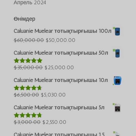
Апрель 2024
Өнімдер
Caluanie Muelear тотықтырғышы 100л
Português do Brasil
Бастапқы
Ағымдағы
$
60,000.00
$
50,000.00
Azərbaycan dili
бағасы:
бағасы:
Caluanie Muelear тотықтырғышы 50л
$60,000.00.
$50,000.00.
Türkçe
Бастапқы
Ағымдағы
$
35,000.00
$
25,000.00
العربية
5-тен
5.00
деп
бағасы:
бағасы:
ພາສາລາວ
бағаланды
Caluanie Muelear тотықтырғышы 10л
$35,000.00.
$25,000.00.
Bahasa Melayu
Бастапқы
Ағымдағы
$
6,500.00
$
5,030.00
5-тен
4.60
ភាសាខ្មែរ
деп
бағасы:
бағасы:
бағаланды
Caluanie Muelear тотықтырғышы 5л
Русский
$6,500.00.
$5,030.00.
한국어
Бастапқы
Ағымдағы
$
3,000.00
$
2,550.00
5-тен
4.64
ქართული
деп
бағасы:
бағасы:
бағаланды
Caluanie Muelear тотықтырғышы 1,5