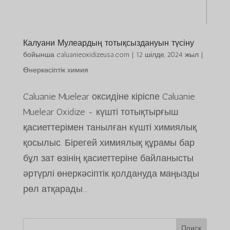
Калуани Мулеардың тотықсыздануын түсіну
бойынша
caluanieoxidizeusa.com
|
12 шілде, 2024 жыл
|
Өнеркәсіптік химия
Caluanie Muelear оксидіне кіріспе Caluanie
Muelear Oxidize - күшті тотықтырғыш
қасиеттерімен танылған күшті химиялық
қосылыс. Бірегей химиялық құрамы бар
бұл зат өзінің қасиеттеріне байланысты
әртүрлі өнеркәсіптік қолдануда маңызды
рөл атқарады...
Поиск