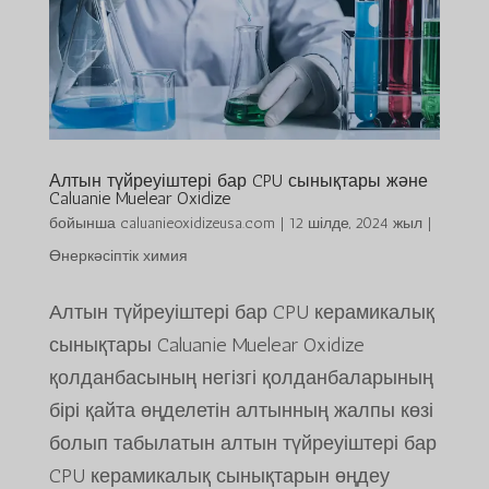
Алтын түйреуіштері бар CPU сынықтары және
Caluanie Muelear Oxidize
бойынша
caluanieoxidizeusa.com
|
12 шілде, 2024 жыл
|
Өнеркәсіптік химия
Алтын түйреуіштері бар CPU керамикалық
сынықтары Caluanie Muelear Oxidize
қолданбасының негізгі қолданбаларының
бірі қайта өңделетін алтынның жалпы көзі
болып табылатын алтын түйреуіштері бар
CPU керамикалық сынықтарын өңдеу