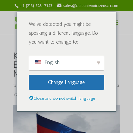
+1 (213) 528-7153
sales@caluanieoxidizeusa.com
We've detected you might be
speaking a different language. Do
you want to change to:
Kamboçya Madencilik
English
Endüstrisinde Caluanie
Muelear Oksitinin Rolü
Change Language
tarafından
caluanieoxidizeusa.com
|
Şub 12, 2025
|
Blog
|
3
Yorumlar
Close and do not switch language