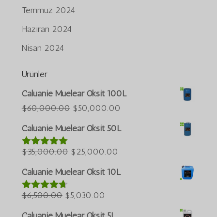
Temmuz 2024
Haziran 2024
Nisan 2024
Ürünler
Português do Brasil
Caluanie Muelear Oksit 100L
Azərbaycan dili
Orijinal
Şu
$
60,000.00
$
50,000.00
fiyat:
andaki
العربية
Caluanie Muelear Oksit 50L
$60,000.00.
fiyat:
ພາສາລາວ
Orijinal
Şu
$50,000.00.
$
35,000.00
$
25,000.00
5 üzerinden
Bahasa Melayu
5.00
oy aldı
fiyat:
andaki
ភាសាខ្មែរ
Caluanie Muelear Oksit 10L
$35,000.00.
fiyat:
Русский
Orijinal
Şu
$25,000.00.
$
6,500.00
$
5,030.00
5 üzerinden
한국어
4.60
oy
fiyat:
andaki
aldı
Caluanie Muelear Oksit 5L