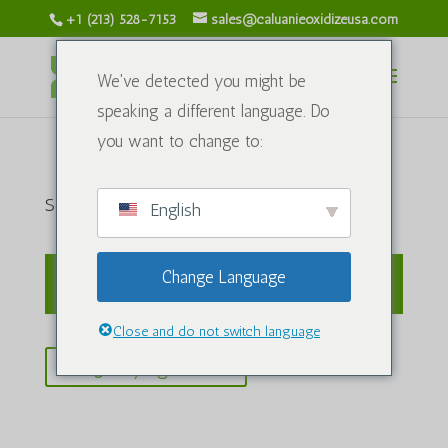
+1 (213) 528-7153
sales@caluanieoxidizeusa.com
We've detected you might be
speaking a different language. Do
you want to change to:
Sepet
English
Change Language
Sepetiniz şu anda boş.
Close and do not switch language
Português do Brasil
Mağazaya geri dön
Azərbaycan dili
العربية
ພາສາລາວ