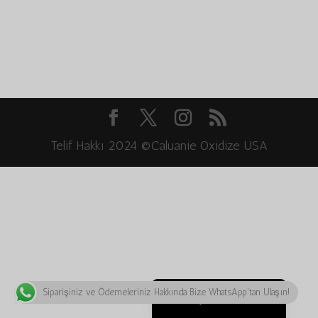
Bahasa Melayu
ភាសាខ្មែរ
Русский
한국어
Қазақ тілі
ქართული
Telif Hakkı 2024 ©Caluanie Oxidize USA
日本語
Deutsch (Sie)
O‘zbekcha
Tiếng Việt
简体中文
English
Siparişiniz ve Ödemeleriniz Hakkında Bize WhatsApp'tan Ulaşın!
Türkçe