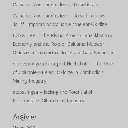
Caluanie Muelear Oxidize in Uzbekistan
Caluanie Muelear Oxidize
-
Donald Trump’s
Tariff-Impacts on Caluanie Muelear Oxidize
Bobby Lee
-
The Rising Phoenix: Kazakhstan’s
Economy and the Role of Caluanie Muelear
Oxidize in Comparison to Oil and Gas Production
derevyannye_doma_pod_kluch_lmPi
-
The Role
of Caluanie Muelear Oxidize in Cambodia’s
Mining Industry
steps_mgsa
-
locking the Potential of
Kazakhstan’s Oil and Gas Industry:
Arşivler
Nisan 2026