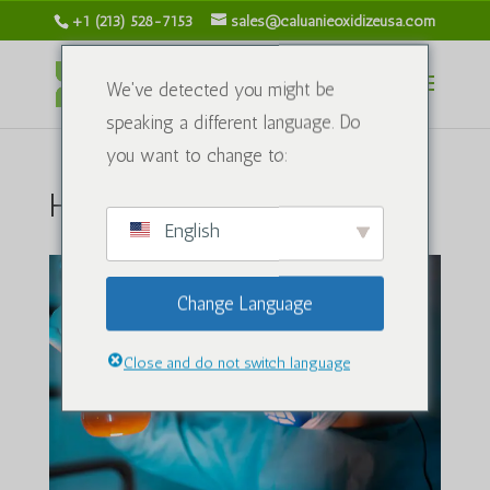
+1 (213) 528-7153
sales@caluanieoxidizeusa.com
We've detected you might be
speaking a different language. Do
you want to change to:
Hakkımızda
English
Change Language
Close and do not switch language