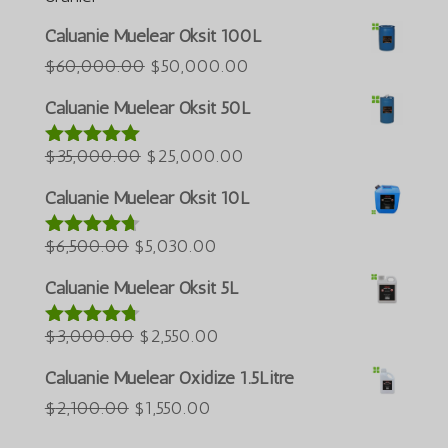
Português do Brasil
Caluanie Muelear Oksit 100L
Azərbaycan dili
Orijinal
Şu
$
60,000.00
$
50,000.00
fiyat:
andaki
العربية
Caluanie Muelear Oksit 50L
$60,000.00.
fiyat:
ພາສາລາວ
Orijinal
Şu
$50,000.00.
$
35,000.00
$
25,000.00
5 üzerinden
Bahasa Melayu
5.00
oy aldı
fiyat:
andaki
ភាសាខ្មែរ
Caluanie Muelear Oksit 10L
$35,000.00.
fiyat:
Русский
Orijinal
Şu
$25,000.00.
$
6,500.00
$
5,030.00
5 üzerinden
한국어
4.60
oy
fiyat:
andaki
aldı
Caluanie Muelear Oksit 5L
Қазақ тілі
$6,500.00.
fiyat:
ქართული
Orijinal
$5,030.00.
Şu
$
3,000.00
$
2,550.00
5 üzerinden
4.64
oy
日本語
fiyat:
andaki
aldı
Caluanie Muelear Oxidize 1.5Litre
Deutsch (Sie)
$3,000.00.
fiyat:
Orijinal
Şu
$
2,100.00
$
1,550.00
$2,550.00.
O‘zbekcha
fiyat:
andaki