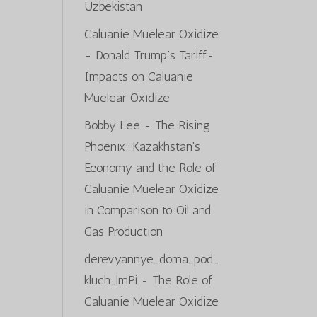
Uzbekistan
Caluanie Muelear Oxidize
-
Donald Trump’s Tariff-
Impacts on Caluanie
Muelear Oxidize
Bobby Lee
-
The Rising
Phoenix: Kazakhstan’s
Economy and the Role of
Caluanie Muelear Oxidize
in Comparison to Oil and
Gas Production
derevyannye_doma_pod_
kluch_lmPi
-
The Role of
Caluanie Muelear Oxidize