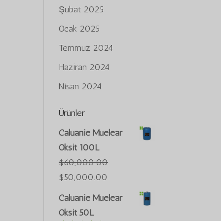
Şubat 2025
Ocak 2025
Temmuz 2024
Haziran 2024
Nisan 2024
Ürünler
Caluanie Muelear
Oksit 100L
$
60,000.00
Orijinal
Şu
$
50,000.00
fiyat:
andaki
Caluanie Muelear
$60,000.00.
fiyat:
Oksit 50L
Português do Brasil