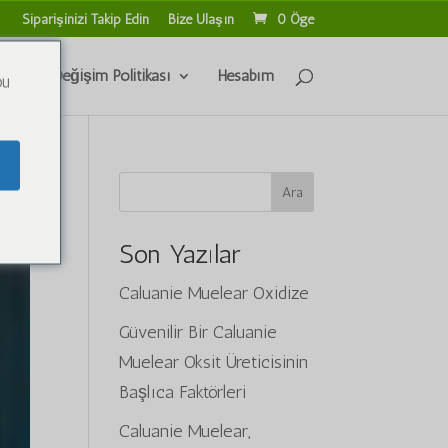
Siparişinizi Takip Edin
Bize Ulaşın
0 Öge
İade ve Değişim Politikası
Hesabım
ou
Ara
Son Yazılar
Caluanie Muelear Oxidize
Güvenilir Bir Caluanie
Muelear Oksit Üreticisinin
Başlıca Faktörleri
Caluanie Muelear,