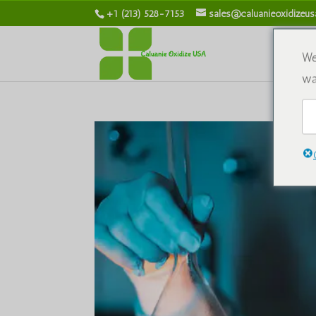
+1 (213) 528-7153
sales@caluanieoxidizeu
We
wa