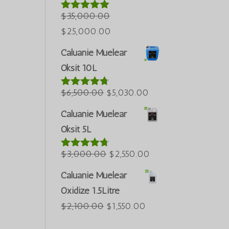
$50,000.00.
Azərbaycan dili
$
35,000.00
5 üzerinden
5.00
oy aldı
العربية
Orijinal
Şu
$
25,000.00
ພາສາລາວ
fiyat:
andaki
Caluanie Muelear
$35,000.00.
fiyat:
Bahasa Melayu
Oksit 10L
$25,000.00.
ភាសាខ្មែរ
Orijinal
Şu
$
6,500.00
$
5,030.00
5 üzerinden
Русский
4.60
oy
fiyat:
andaki
한국어
aldı
Caluanie Muelear
$6,500.00.
fiyat:
Oksit 5L
Қазақ тілі
$5,030.00.
ქართული
Orijinal
Şu
$
3,000.00
$
2,550.00
5 üzerinden
日本語
4.64
oy
fiyat:
andaki
aldı
Caluanie Muelear
Deutsch (Sie)
$3,000.00.
fiyat:
Oxidize 1.5Litre
O‘zbekcha
$2,550.00.
Orijinal
Şu
$
2,100.00
$
1,550.00
Tiếng Việt
fiyat:
andaki