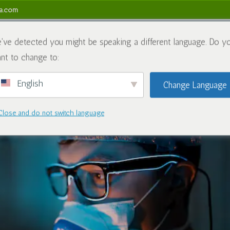
sa.com
Hakkımızda
Kimyasallar
Blog
Bize Ulaşın
've detected you might be speaking a different language. Do y
nt to change to:
English
Change Language
Close and do not switch language