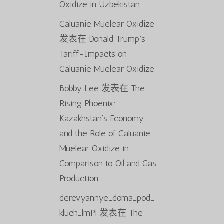
Oxidize in Uzbekistan
Caluanie Muelear Oxidize
发表在
Donald Trump’s
Tariff-Impacts on
Caluanie Muelear Oxidize
Bobby Lee
发表在
The
Rising Phoenix:
Kazakhstan’s Economy
and the Role of Caluanie
Muelear Oxidize in
Comparison to Oil and Gas
Production
derevyannye_doma_pod_
kluch_lmPi
发表在
The