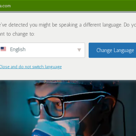
sa.com
关于我们
化学品
博客
联系我们
R
've detected you might be speaking a different language. Do y
nt to change to:
English
Change Language
Close and do not switch language