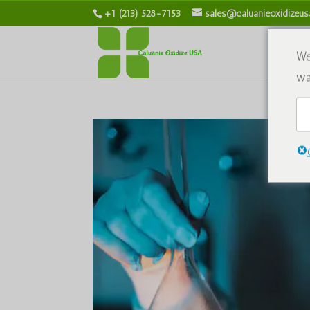
+1 (213) 528-7153
sales@caluanieoxidizeu
We
wa