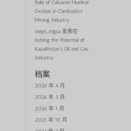
Role of Caluanie Muelear
Oxidize in Cambodia’s
Mining Industry
steps_mgsa
发表在
locking the Potential of
Kazakhstan’s Oil and Gas
Industry:
档案
2026 年 4 月
2026 年 3 月
2026 年 1 月
2025 年 10 月