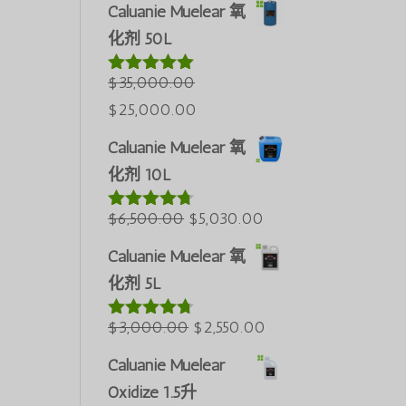
价
前
Caluanie Muelear 氧
为：
价
化剂 50L
Português do Brasil
$60,000.00。
格
Azərbaycan dili
为：
$
35,000.00
评分
5.00
&sol; 5
Türkçe
原
当
$50,000.00。
$
25,000.00
العربية
价
前
Caluanie Muelear 氧
为：
价
ພາສາລາວ
化剂 10L
$35,000.00。
格
Bahasa Melayu
原
为：
当
$
6,500.00
$
5,030.00
评分
4.60
ភាសាខ្មែរ
&sol; 5
价
$25,000.00。
前
Русский
Caluanie Muelear 氧
为：
价
化剂 5L
한국어
$6,500.00。
格
Қазақ тілі
原
为：
当
$
3,000.00
$
2,550.00
评分
4.64
ქართული
&sol; 5
价
$5,030.00。
前
Caluanie Muelear
日本語
为：
价
Oxidize 1.5升
Deutsch (Sie)