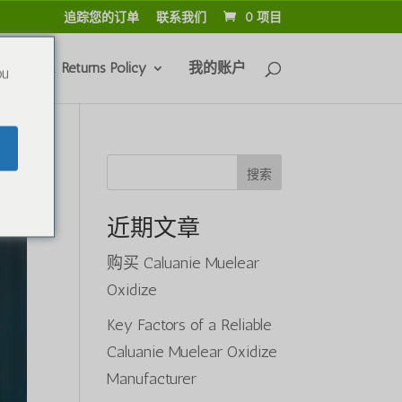
追踪您的订单
联系我们
0 项目
efunds & Returns Policy
我的账户
ou
搜索
近期文章
购买 Caluanie Muelear
Oxidize
Key Factors of a Reliable
Caluanie Muelear Oxidize
Manufacturer