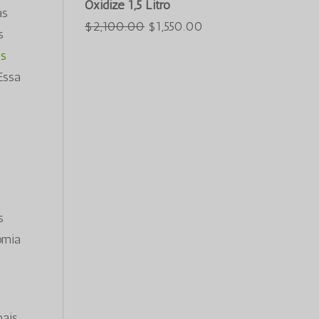
Oxidize 1,5 Litro
as
era:
é:
O
O
$
2,100.00
$
1,550.00
s
$3,000.00.
$2,550.00.
preço
preço
as
original
atual
Essa
era:
é:
$2,100.00.
$1,550.00.
s
omia
ais,