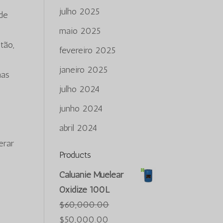
julho 2025
ade
maio 2025
tão,
fevereiro 2025
janeiro 2025
nas
julho 2024
junho 2024
abril 2024
erar
Products
Caluanie Muelear
Oxidize 100L
$
60,000.00
O
O
$
50,000.00