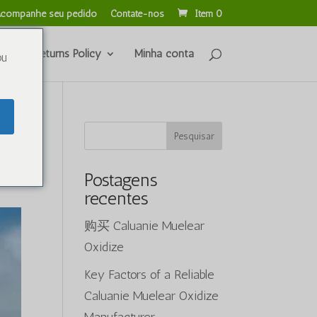
companhe seu pedido
Contate-nos
Item 0
unds & Returns Policy
Minha conta
ou
Pesquisar
Postagens
recentes
购买 Caluanie Muelear
Oxidize
Key Factors of a Reliable
Caluanie Muelear Oxidize