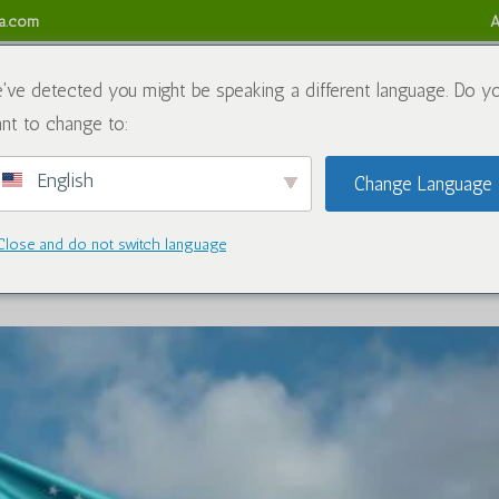
sa.com
A
obre nós
Produtos químicos
Blogue
Contate-nos
Ref
've detected you might be speaking a different language. Do y
nt to change to:
English
Change Language
: impactos na demanda por Caluanie
quistão
Close and do not switch language
|
Blogue
|
1 Comentário