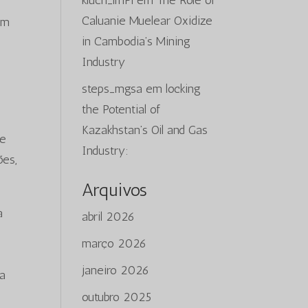
kluch_lmPi
em
The Role of
Caluanie Muelear Oxidize
em
in Cambodia’s Mining
Industry
steps_mgsa
em
locking
the Potential of
Kazakhstan’s Oil and Gas
de
Industry:
ões,
Arquivos
a
abril 2026
março 2026
janeiro 2026
la
outubro 2025