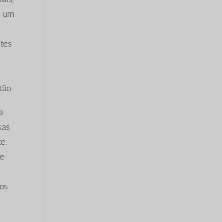
a um
ntes
.
tão.
a
sas
e.
de
tos