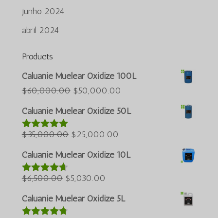
junho 2024
abril 2024
Products
Azərbaycan dili
Caluanie Muelear Oxidize 100L
Türkçe
O
O
$
60,000.00
$
50,000.00
preço
preço
العربية
Caluanie Muelear Oxidize 50L
original
atual
ພາສາລາວ
O
era:
O
é:
$
35,000.00
$
25,000.00
Avaliação
Bahasa Melayu
5.00
de 5
preço
$60,000.00.
preço
$50,000.00.
ភាសាខ្មែរ
Caluanie Muelear Oxidize 10L
original
atual
Русский
O
era:
O
é:
$
6,500.00
$
5,030.00
Avaliação
한국어
4.60
de 5
preço
$35,000.00.
preço
$25,000.00.
Caluanie Muelear Oxidize 5L
Қазақ тілі
original
atual
ქართული