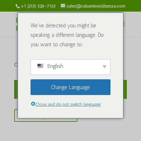
+1 (213) 528-7153
sales@caluanieoxidizeusa.com
We've detected you might be
speaking a different language. Do
you want to change to:
Carrinho
English
Change Language
Seu carrinho está vazio.
Close and do not switch language
Azərbaycan dili
Retornar para a loja
Türkçe
العربية
ພາສາລາວ