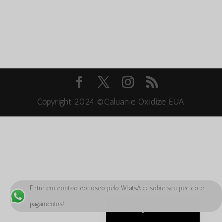
Bahasa Melayu
ភាសាខ្មែរ
Русский
한국어
Қазақ тілі
ქართული
Copyright 2024 ©Caluanie Oxidize EUA
日本語
Deutsch (Sie)
O‘zbekcha
Tiếng Việt
简体中文
Entre em contato conosco pelo WhatsApp sobre seu pedido e
English
pagamentos!
Português do Brasil