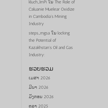
kluch_lmPi
ໃນ
The Role of
Caluanie Muelear Oxidize
in Cambodia’s Mining
Industry
steps_mgsa
ໃນ
locking
the Potential of
Kazakhstan’s Oil and Gas
Industry:
ຮວບຮວມ
ເມສາ 2026
ມີນາ 2026
ມັງກອນ 2026
ຕຸລາ 2025