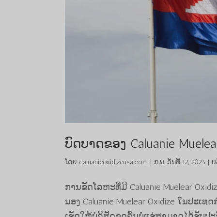
ບົດບາດຂອງ Caluanie Muelea
ໂດຍ
caluanieoxidizeusa.com
|
ກ.ພ. ວັນທີ 12, 2025
|
ບ
ການຂັດໂລຫະທີ່ມີ Caluanie Muelear Oxi
ນອງ Caluanie Muelear Oxidize ໃນປະເທດ
ເຮັດໃຫ້ບໍລິສັດຂຸດຄົ້ນບໍ່ແຮ່ສາມາດໄດ້ຮັບປະລ