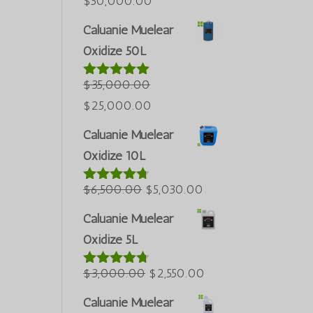
ລາຄາ
ລາຄາ
$
50,000.00
ເດີມ
ປະຈຸບັນ:
Caluanie Muelear
ແມ່ນ:
$50,000.00.
Oxidize 50L
Português do Brasil
$60,000.00.
Azərbaycan dili
$
35,000.00
ໃຫ້ຄະແນນ
5.00
ຈາກ
Türkçe
ລາຄາ
ລາຄາ
$
25,000.00
ທັງໝົດ 5
العربية
ເດີມ
ປະຈຸບັນ:
Caluanie Muelear
ແມ່ນ:
$25,000.00.
Bahasa Melayu
Oxidize 10L
$35,000.00.
ភាសាខ្មែរ
ລາຄາ
ລາຄາ
$
6,500.00
$
5,030.00
ໃຫ້ຄະແນນ
Русский
4.60
ຈາກ
ເດີມ
ປະຈຸບັນ:
한국어
ທັງໝົດ 5
Caluanie Muelear
ແມ່ນ:
$5,030.00.
Oxidize 5L
Қазақ тілі
$6,500.00.
ქართული
ລາຄາ
ລາຄາ
$
3,000.00
$
2,550.00
ໃຫ້ຄະແນນ
日本語
4.64
ຈາກ
ເດີມ
ປະຈຸບັນ:
ທັງໝົດ 5
Caluanie Muelear
Deutsch (Sie)