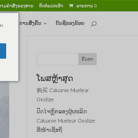
ຕາມ​ຄໍາ​ສັ່ງ​ຂອງ​ທ່ານ​
ຕິດຕໍ່ພວກເຮົາ
ລາຍການ 0
ິນ ແລະ ການສົ່ງຄືນ
ບັນຊີຂອງຂ້ອຍ
ou
ຄົ້ນຫາ
ໂພສຫຼ້າສຸດ
购买 Caluanie Muelear
Oxidize
ປັດໄຈຫຼັກຂອງຜູ້ຜະລິດ
Caluanie Muelear Oxidize
ທີ່ໜ້າເຊື່ອຖື