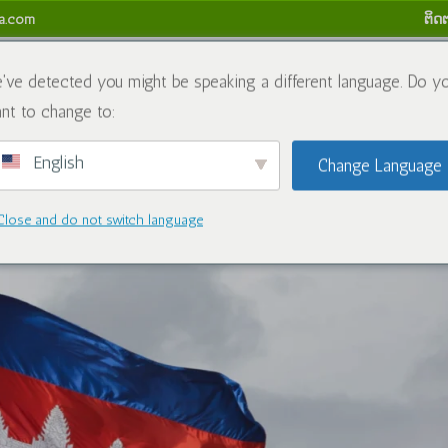
sa.com
ຕິດ​
ເຮົາ
ສານເຄມີ
ບລັອກ
ຕິດຕໍ່ພວກເຮົາ
ນະໂຍບາຍການຄືນເງ
've detected you might be speaking a different language. Do y
nt to change to:
English
Change Language
Close and do not switch language