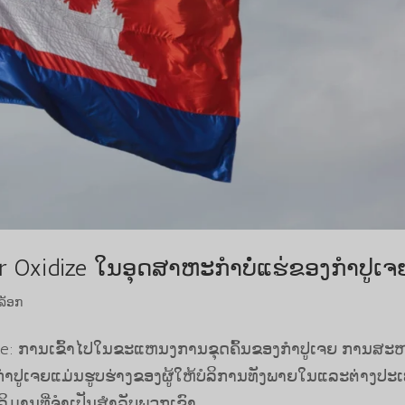
r Oxidize ໃນອຸດສາຫະກໍາບໍ່ແຮ່ຂອງກຳປູເຈ
ລັອກ
dize: ການເຂົ້າໄປໃນຂະແຫນງການຂຸດຄົ້ນຂອງກໍາປູເຈຍ ການສະ
ກໍາປູເຈຍແມ່ນຮູບຮ່າງຂອງຜູ້ໃຫ້ບໍລິການທັງພາຍໃນແລະຕ່າງປະເ
ິມານທີ່ຈໍາເປັນສໍາລັບພວກເຂົາ ...