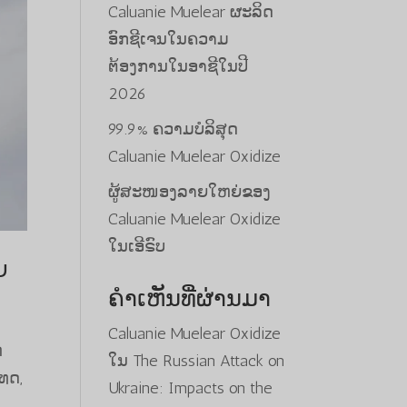
Caluanie Muelear ຜະລິດ
ອົກຊີເຈນໃນຄວາມ
ຕ້ອງການໃນອາຊີໃນປີ
2026
99.9% ຄວາມບໍລິສຸດ
Caluanie Muelear Oxidize
ຜູ້ສະໜອງລາຍໃຫຍ່ຂອງ
Caluanie Muelear Oxidize
ໃນເອີຣົບ
ຍ
ຄຳເຫັນທີ່ຜ່ານມາ
Caluanie Muelear Oxidize
ຫ
ໃນ
The Russian Attack on
ທດ,
Ukraine: Impacts on the