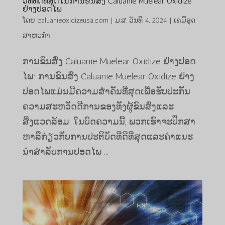
ວິທີທີ່ດີທີ່ສຸດໃນການຂົນສົ່ງ Caluanie Muelear Oxidize
ຢ່າງປອດໄພ
ໂດຍ
caluanieoxidizeusa.com
|
ມ.ສ. ວັນທີ 4, 2024
|
ເຄມີອຸດ
ສາຫະກໍາ
ການຂົນສົ່ງ Caluanie Muelear Oxidize ຢ່າງປອດ
ໄພ: ການຂົນສົ່ງ Caluanie Muelear Oxidize ຢ່າງ
ປອດໄພແມ່ນມີຄວາມສໍາຄັນທີ່ສຸດເພື່ອຮັບປະກັນ
ຄວາມສະຫວັດດີການຂອງທັງຜູ້ຂົນສົ່ງແລະ
ສິ່ງແວດລ້ອມ. ໃນບົດຄວາມນີ້, ພວກເຮົາຈະປຶກສາ
ຫາລືກ່ຽວກັບການປະຕິບັດທີ່ດີທີ່ສຸດແລະຄໍາແນະ
ນໍາສໍາລັບການປອດໄພ ...