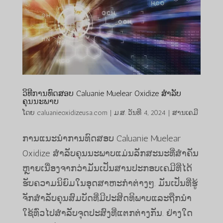
ວິທີການທົດສອບ Caluanie Muelear Oxidize ສໍາລັບ
ຄຸນນະພາບ
ໂດຍ
caluanieoxidizeusa.com
|
ມ.ສ. ວັນທີ 4, 2024
|
ສານເຄມີ
ການແນະນໍາການທົດສອບ Caluanie Muelear
Oxidize ສໍາລັບຄຸນນະພາບແມ່ນລັກສະນະທີ່ສໍາຄັນ
ຫຼາຍເນື່ອງຈາກວ່າມັນເປັນສານປະກອບເຄມີທີ່ໄດ້
ຮັບຄວາມນິຍົມໃນອຸດສາຫະກໍາຕ່າງໆ. ມັນເປັນທີ່ຮູ້
ຈັກສໍາລັບຄຸນສົມບັດທີ່ມີປະສິດທິພາບແລະຖືກນໍາ
ໃຊ້ທົ່ວໄປສໍາລັບຈຸດປະສົງທີ່ແຕກຕ່າງກັນ. ຢ່າງໃດ