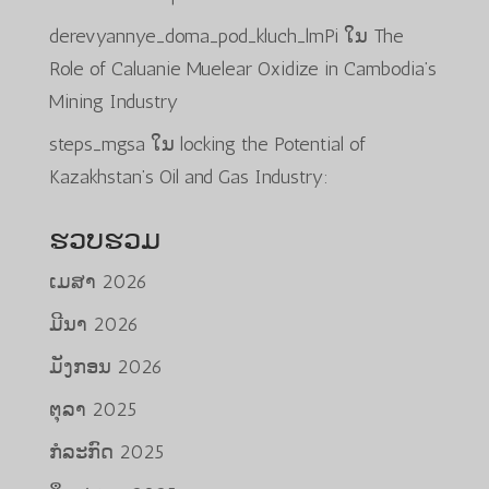
derevyannye_doma_pod_kluch_lmPi
ໃນ
The
Role of Caluanie Muelear Oxidize in Cambodia’s
Mining Industry
steps_mgsa
ໃນ
locking the Potential of
Kazakhstan’s Oil and Gas Industry:
ຮວບຮວມ
ເມສາ 2026
ມີນາ 2026
ມັງກອນ 2026
ຕຸລາ 2025
ກໍລະກົດ 2025