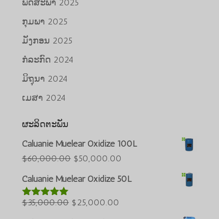
ພຶດສະພາ 2025
ກຸມພາ 2025
ມັງກອນ 2025
ກໍລະກົດ 2024
ມິຖຸນາ 2024
ເມສາ 2024
ຜະລິດຕະພັນ
Caluanie Muelear Oxidize 100L
Português do Brasil
ລາຄາ
ລາຄາ
$
60,000.00
$
50,000.00
Azərbaycan dili
ເດີມ
ປະຈຸບັນ:
Caluanie Muelear Oxidize 50L
ແມ່ນ:
$50,000.00.
Türkçe
ລາຄາ
$60,000.00.
ລາຄາ
$
35,000.00
$
25,000.00
العربية
ໃຫ້ຄະແນນ
5.00
ຈາກ
ເດີມ
ປະຈຸບັນ: