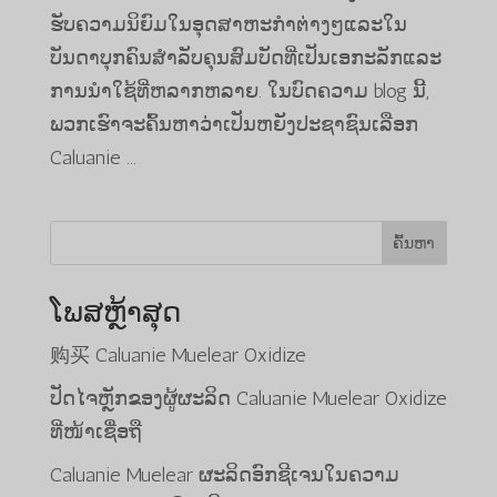
ຮັບຄວາມນິຍົມໃນອຸດສາຫະກໍາຕ່າງໆແລະໃນ
ບັນດາບຸກຄົນສໍາລັບຄຸນສົມບັດທີ່ເປັນເອກະລັກແລະ
ການນໍາໃຊ້ທີ່ຫລາກຫລາຍ. ໃນບົດຄວາມ blog ນີ້,
ພວກເຮົາຈະຄົ້ນຫາວ່າເປັນຫຍັງປະຊາຊົນເລືອກ
Caluanie ...
ຄົ້ນຫາ
ໂພສຫຼ້າສຸດ
购买 Caluanie Muelear Oxidize
ປັດໄຈຫຼັກຂອງຜູ້ຜະລິດ Caluanie Muelear Oxidize
ທີ່ໜ້າເຊື່ອຖື
Caluanie Muelear ຜະລິດອົກຊີເຈນໃນຄວາມ