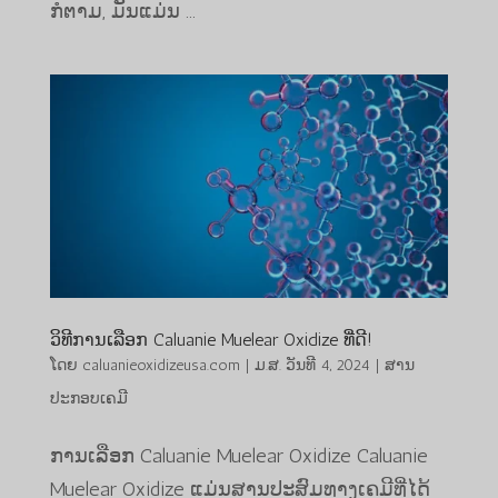
ກໍຕາມ, ມັນແມ່ນ ...
ວິທີການເລືອກ Caluanie Muelear Oxidize ທີ່ດີ!
ໂດຍ
caluanieoxidizeusa.com
|
ມ.ສ. ວັນທີ 4, 2024
|
ສານ
ປະກອບເຄມີ
ການເລືອກ Caluanie Muelear Oxidize Caluanie
Muelear Oxidize ແມ່ນສານປະສົມທາງເຄມີທີ່ໄດ້