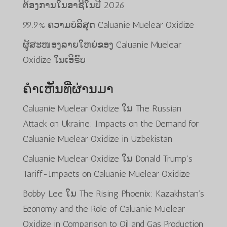
ຕ້ອງການໃນອາຊີໃນປີ 2026
99.9% ຄວາມບໍລິສຸດ Caluanie Muelear Oxidize
ຜູ້ສະໜອງລາຍໃຫຍ່ຂອງ Caluanie Muelear
Oxidize ໃນເອີຣົບ
ຄຳເຫັນທີ່ຜ່ານມາ
Caluanie Muelear Oxidize
ໃນ
The Russian
Attack on Ukraine: Impacts on the Demand for
Caluanie Muelear Oxidize in Uzbekistan
Caluanie Muelear Oxidize
ໃນ
Donald Trump’s
Tariff-Impacts on Caluanie Muelear Oxidize
Bobby Lee
ໃນ
The Rising Phoenix: Kazakhstan’s
Economy and the Role of Caluanie Muelear
Oxidize in Comparison to Oil and Gas Production