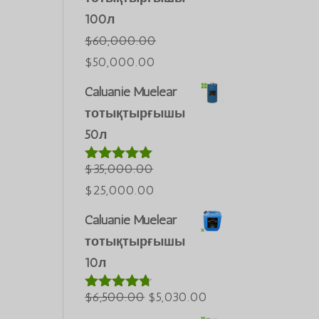
100л
$
60,000.00
Бастапқы
Ағымдағы
$
50,000.00
бағасы:
бағасы:
Caluanie Muelear
$60,000.00.
$50,000.00.
тотықтырғышы
50л
$
35,000.00
5-тен
5.00
деп
Бастапқы
Ағымдағы
$
25,000.00
бағаланды
бағасы:
бағасы:
Português do Brasil
Caluanie Muelear
$35,000.00.
$25,000.00.
Azərbaycan dili
тотықтырғышы
Türkçe
10л
العربية
Бастапқы
Ағымдағы
$
6,500.00
$
5,030.00
5-тен
4.60
ພາສາລາວ
деп
бағасы:
бағасы: