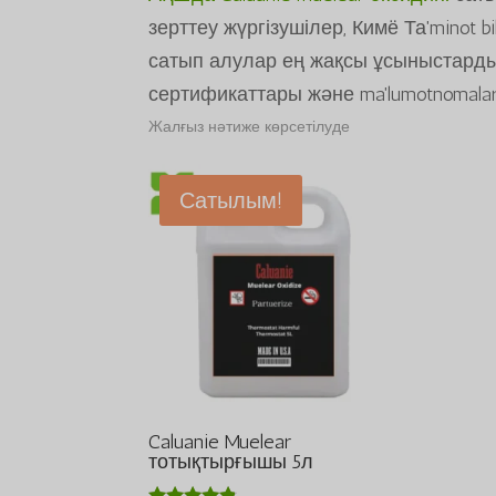
зерттеу жүргізушілер, Кимё Та'minot bi
сатып алулар ең жақсы ұсыныстарды
сертификаттары және ma'lumotnomalari
Жалғыз нәтиже көрсетілуде
Сатылым!
Caluanie Muelear
тотықтырғышы 5л