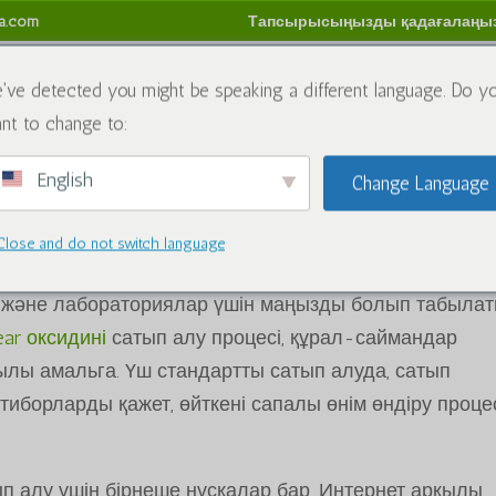
sa.com
Тапсырысыңызды қадағалаңы
имиялық заттар
Блог
Бізбен хабарласыңы
Қай
've detected you might be speaking a different language. Do y
nt to change to:
м
English
Change Language
ib oling" тегтері бар өнімдер
Close and do not switch language
anishini сатып алыңыз
я және лабораториялар үшін маңызды болып табыла
ear оксидині
сатып алу процесі, құрал-саймандар
қылы амальга. Үш стандартты сатып алуда, сатып
тиборларды қажет, өйткені сапалы өнім өндіру проце
п алу үшін бірнеше нұсқалар бар. Интернет арқылы