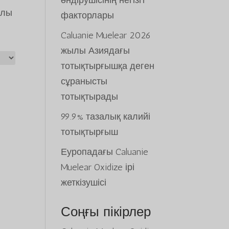
өндірушісінің негізгі
ылы
факторлары
Caluanie Muelear 2026
жылы Азиядағы
тотықтырғышқа деген
сұранысты
тотықтырады
99.9% тазалық калийі
тотықтырғыш
Еуропадағы Caluanie
Muelear Oxidize ірі
жеткізушісі
Соңғы пікірлер