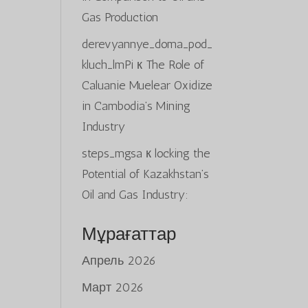
Gas Production
derevyannye_doma_pod_
kluch_lmPi
к
The Role of
Caluanie Muelear Oxidize
in Cambodia’s Mining
Industry
steps_mgsa
к
locking the
Potential of Kazakhstan’s
Oil and Gas Industry:
Мұрағаттар
Апрель 2026
Март 2026