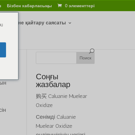
з
Бізбен хабарласыңы
0 элементтері
тару және қайтару саясаты
ou
Поиск
Соңғы
тын
жазбалар
购买 Caluanie Muelear
Oxidize
сін
Сенімді Caluanie
Muelear Oxidize