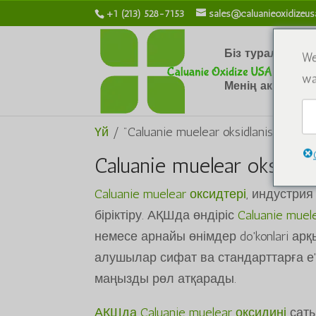
+1 (213) 528-7153
sales@caluanieoxidizeu
Біз туралы
Х
We
wa
Менің аккаунты
Үй
/ "Caluanie muelear oksidlanishini sot
Caluanie muelear oksidl
Caluanie muelear оксидтері
, индустри
біріктіру. АҚШда өндіріс
Caluanie muel
немесе арнайы өнімдер do'konlari ар
алушылар сифат ва стандарттарға е'
маңызды рөл атқарады.
АҚШда Caluanie muelear оксидині
саты