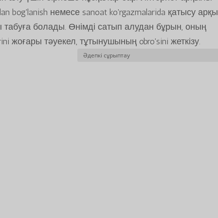
lan bog'lanish немесе sanoat ko'rgazmalarida қатысу арқ
 табуға болады. Өнімді сатып алудан бұрын, оның
ni жоғары тәуекел, тұтынушының obro'sini жеткізу.