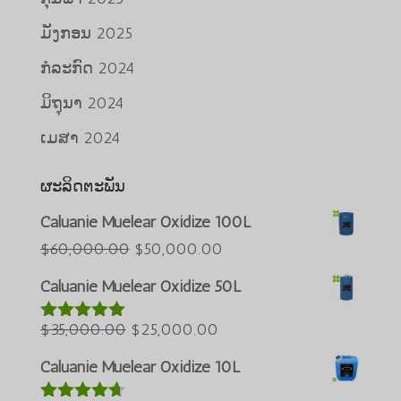
ມັງກອນ 2025
ກໍລະກົດ 2024
ມິຖຸນາ 2024
ເມສາ 2024
ຜະລິດຕະພັນ
Caluanie Muelear Oxidize 100L
Português do Brasil
ລາຄາ
ລາຄາ
$
60,000.00
$
50,000.00
Azərbaycan dili
ເດີມ
ປະຈຸບັນ:
Caluanie Muelear Oxidize 50L
ແມ່ນ:
$50,000.00.
Türkçe
ລາຄາ
$60,000.00.
ລາຄາ
$
35,000.00
$
25,000.00
العربية
ໃຫ້ຄະແນນ
5.00
ຈາກ
ເດີມ
ປະຈຸບັນ:
Bahasa Melayu
ທັງໝົດ 5
Caluanie Muelear Oxidize 10L
ແມ່ນ:
$25,000.00.
ភាសាខ្មែរ