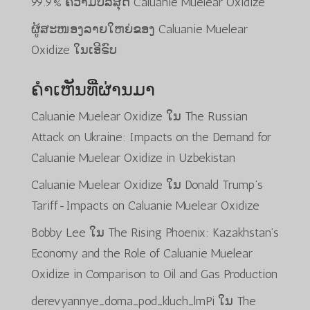
99.9% ຄວາມບໍລິສຸດ Caluanie Muelear Oxidize
ຜູ້ສະໜອງລາຍໃຫຍ່ຂອງ Caluanie Muelear
Oxidize ໃນເອີຣົບ
ຄຳເຫັນທີ່ຜ່ານມາ
Caluanie Muelear Oxidize
ໃນ
The Russian
Attack on Ukraine: Impacts on the Demand for
Caluanie Muelear Oxidize in Uzbekistan
Caluanie Muelear Oxidize
ໃນ
Donald Trump’s
Tariff-Impacts on Caluanie Muelear Oxidize
Bobby Lee
ໃນ
The Rising Phoenix: Kazakhstan’s
Economy and the Role of Caluanie Muelear
Oxidize in Comparison to Oil and Gas Production
derevyannye_doma_pod_kluch_lmPi
ໃນ
The