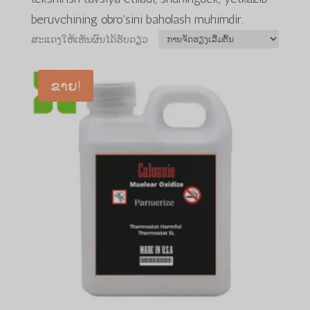
beruvchining obro'sini baholash muhimdir.
ສະແດງໃຫ້ເຫັນຜົນໄດ້ຮັບດຽວ
ຂາຍ!