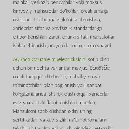
malakali yetkazib beruvchilar yoki maxsus
kimyoviy mahsulotlar do'konlari orqali amalga
oshiriladi. Ushbu mahsulotni sotib olishda,
xaridorlar sifat va xavfsizlik standartlariga
e'tibor berishlari zarur, chunki sifatli mahsulotlar
ishlab chiqarish jarayonida muhim rol o'ynaydi.
AQShda Caluanie muelear oksidini
sotib olish
uchun bir nechta variantlar mavjud. ອິນເຕີເນັດ
orqali tadqiqot olib borish, mahalliy kimyo
ta'minotchilari bilan bog'lanish yoki sanoat
ko'rgazmalarida ishtirok etish orqali xaridorlar
eng yaxshi takliflarni topishlari mumkin.
Mahsulotni sotib olishdan oldin, uning
sertifikatlari va xavfsizlik ma'lumotnomalarini
tekshirish tavsiya etiladi, shuningdek, yetkazib