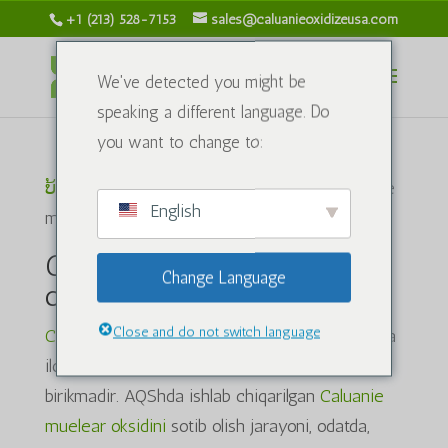
+1 (213) 528-7153
sales@caluanieoxidizeusa.com
We've detected you might be
speaking a different language. Do
you want to change to:
ບ້ານ
/ ຜະລິດຕະພັນທີ່ແທັກດ້ວຍຄຳວ່າ "Caluanie
English
muelear oksidlanishini sotib oling"
Caluanie muelear
Change Language
oksidlanishini sotib oling
Close and do not switch language
Caluanie muelear oksidi
, sanoat va laboratoriya
ilovalari uchun muhim bo'lgan kimyoviy
birikmadir. AQShda ishlab chiqarilgan
Caluanie
muelear oksidini
sotib olish jarayoni, odatda,