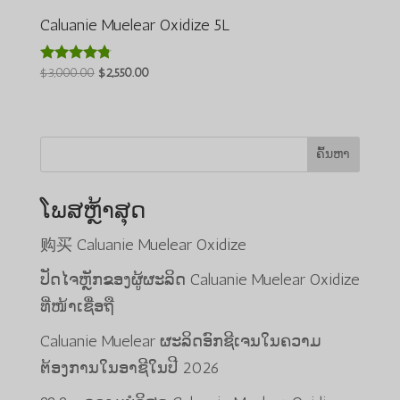
Caluanie Muelear Oxidize 5L
ລາຄາ
ລາຄາ
$
3,000.00
$
2,550.00
ໃຫ້ຄະແນນ
4.64
ເດີມ
ປະຈຸບັນ:
ຈາກທັງໝົດ
ແມ່ນ:
$2,550.00.
5
$3,000.00.
ຄົ້ນຫາ
ໂພສຫຼ້າສຸດ
购买 Caluanie Muelear Oxidize
ປັດໄຈຫຼັກຂອງຜູ້ຜະລິດ Caluanie Muelear Oxidize
ທີ່ໜ້າເຊື່ອຖື
Caluanie Muelear ຜະລິດອົກຊີເຈນໃນຄວາມ
ຕ້ອງການໃນອາຊີໃນປີ 2026