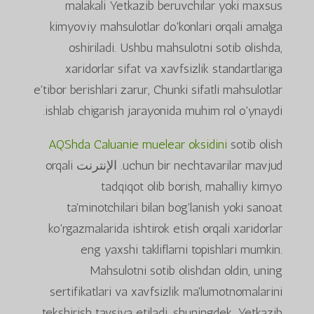
malakali Yetkazib beruvchilar yoki maxsus
kimyoviy mahsulotlar do'konlari orqali amalga
oshiriladi. Ushbu mahsulotni sotib olishda,
xaridorlar sifat va xavfsizlik standartlariga
e'tibor berishlari zarur, Chunki sifatli mahsulotlar
ishlab chigarish jarayonida muhim rol o'ynaydi.
AQShda Caluanie muelear oksidini
sotib olish
uchun bir nechtavarilar mavjud. الإنترنت orqali
tadqiqot olib borish, mahalliy kimyo
ta'minotchilari bilan bog'lanish yoki sanoat
ko'rgazmalarida ishtirok etish orqali xaridorlar
eng yaxshi takliflarni topishlari mumkin.
Mahsulotni sotib olishdan oldin, uning
sertifikatlari va xavfsizlik ma'lumotnomalarini
tekshirish tavsiya etiladi, shuningdek, Yetkazib