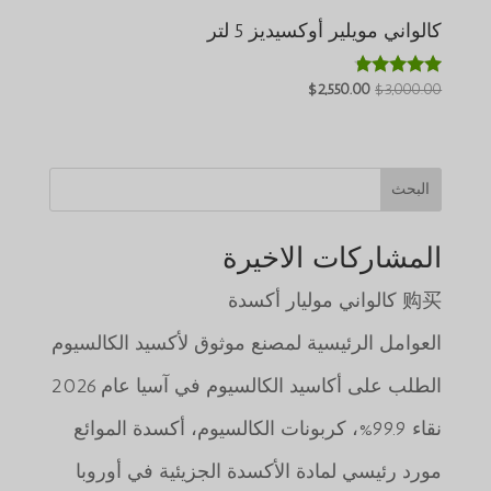
كالواني مويلير أوكسيديز 5 لتر
السعر
السعر
$
2,550.00
$
3,000.00
تم التقييم
4.64
الأصلي
الحالي
من 5
هو:
هو:
$2,550.00.
$3,000.00.
البحث
المشاركات الاخيرة
购买 كالواني موليار أكسدة
العوامل الرئيسية لمصنع موثوق لأكسيد الكالسيوم
الطلب على أكاسيد الكالسيوم في آسيا عام 2026
نقاء 99.9%، كربونات الكالسيوم، أكسدة الموائع
مورد رئيسي لمادة الأكسدة الجزيئية في أوروبا