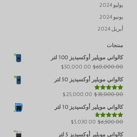
يوليو 2024
يونيو 2024
أبريل 2024
منتجات
كالواني مويلير أوكسيديز 100 لتر
Português do Brasil
السعر
السعر
$
50,000.00
$
60,000.00
Azərbaycan dili
الأصلي
الحالي
كالواني مويلير أوكسيديز 50 لتر
هو:
هو:
Türkçe
$60,000.00.
السعر
$50,000.00.
السعر
$
25,000.00
$
35,000.00
ພາສາລາວ
تم التقييم
5.00
من 5
الأصلي
الحالي
Bahasa Melayu
كالواني مويلير أوكسيديز 10 لتر
هو:
هو:
ភាសាខ្មែរ
$35,000.00.
السعر
$25,000.00.
السعر
$
5,030.00
$
6,500.00
تم التقييم
Русский
4.60
من 5
الأصلي
الحالي
كالواني مويلير أوكسيديز 5 لتر
한국어