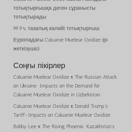
тотықтырғышқа деген сұранысты
тотықтырады
99.9% тазалық калийі тотықтырғыш
Еуропадағы Caluanie Muelear Oxidize ірі
жеткізушісі
Соңғы пікірлер
Caluanie Muelear Oxidize
к
The Russian Attack
on Ukraine: Impacts on the Demand for
Caluanie Muelear Oxidize in Uzbekistan
Caluanie Muelear Oxidize
к
Donald Trump’s
Tariff-Impacts on Caluanie Muelear Oxidize
Bobby Lee
к
The Rising Phoenix: Kazakhstan’s