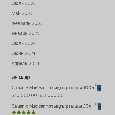
Июль 2025
Май 2025
Февраль 2025
Январь 2025
Июль 2024
Июнь 2024
Апрель 2024
Өнімдер
Caluanie Muelear тотықтырғышы 100л
Português do Brasil
Бастапқы
Ағымдағы
$
60,000.00
$
50,000.00
Azərbaycan dili
бағасы:
бағасы:
Caluanie Muelear тотықтырғышы 50л
$60,000.00.
$50,000.00.
Türkçe