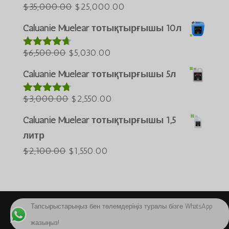
Бастапқы
Ағымдағы
$
35,000.00
$
25,000.00
العربية
5-тен
5.00
деп
бағасы:
бағасы:
ພາສາລາວ
бағаланды
Caluanie Muelear тотықтырғышы 10л
$35,000.00.
$25,000.00.
Bahasa Melayu
Бастапқы
Ағымдағы
$
6,500.00
$
5,030.00
5-тен
4.60
ភាសាខ្មែរ
деп
бағасы:
бағасы:
бағаланды
Caluanie Muelear тотықтырғышы 5л
Русский
$6,500.00.
$5,030.00.
한국어
Бастапқы
Ағымдағы
$
3,000.00
$
2,550.00
5-тен
4.64
ქართული
деп
бағасы:
бағасы:
бағаланды
Caluanie Muelear тотықтырғышы 1,5
日本語
$3,000.00.
$2,550.00.
литр
Deutsch (Sie)
Бастапқы
Ағымдағы
$
2,100.00
$
1,550.00
O‘zbekcha
бағасы:
бағасы:
Tiếng Việt
$2,100.00.
$1,550.00.
简体中文
Тапсырыстарыңыз бен төлемдеріңіз туралы бізге WhatsApp
English
жазыңыз!
Copyright 2024 © Caluanie Oxidize USA
Қазақ тілі