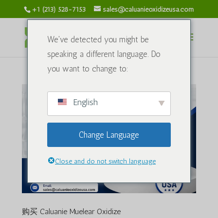
+1 (213) 528-7153
sales@caluanieoxidizeusa.com
We've detected you might be
speaking a different language. Do
you want to change to:
English
Change Language
Close and do not switch language
购买 Caluanie Muelear Oxidize