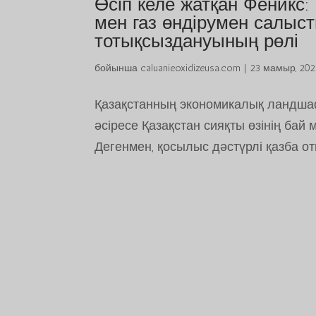
Өсіп келе жатқан Феникс
мен газ өндірумен салыс
тотықсыздануының рөлі
бойынша
caluanieoxidizeusa.com
|
23 мамыр, 20
Қазақстанның экономикалық ландша
әсіресе Қазақстан сияқты өзінің бай
Дегенмен, қосылыс дәстүрлі қазба о