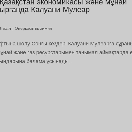
: Қазақстан экономикасы және мұнай
тырғанда Калуани Мулеар
25 жыл
|
Өнеркәсіптік химия
фтына шолу Соңғы кездері Калуани Мулеарға сұраны
 мұнай және газ ресурстарымен танымал аймақтарда ө
тындарына балама ұсынады,...