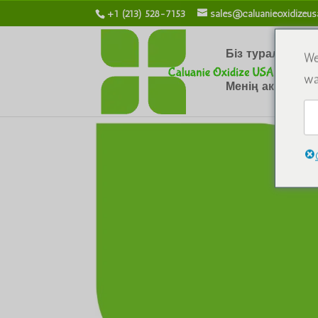
+1 (213) 528-7153
sales@caluanieoxidizeu
Біз туралы
Х
We
wa
Менің аккаунты