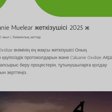
anie Muelear жеткізушісі 2025 ж
25 жыл
|
Химиялық заттар
 Oxidize өнімінің ең жақсы жеткізушісі Оның
қауіпсіздік протоколдарын және Caluanie Oxidize АҚ
з. Тапсырыс беру процестерін, тұтынушыларға қолдау
 зерттеңіз...