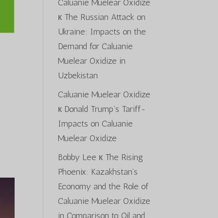
Caluanie Muelear Oxidize
к
The Russian Attack on
Ukraine: Impacts on the
Demand for Caluanie
Muelear Oxidize in
Uzbekistan
Caluanie Muelear Oxidize
к
Donald Trump’s Tariff-
Ш
Impacts on Caluanie
Muelear Oxidize
Bobby Lee
к
The Rising
Phoenix: Kazakhstan’s
Economy and the Role of
Caluanie Muelear Oxidize
in Comparison to Oil and