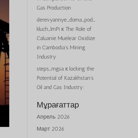
Gas Production
derevyannye_doma_pod_
kluch_lmPi
к
The Role of
Caluanie Muelear Oxidize
in Cambodia’s Mining
Industry
steps_mgsa
к
locking the
Potential of Kazakhstan’s
Oil and Gas Industry:
Мұрағаттар
Апрель 2026
Март 2026