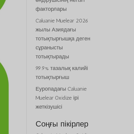
өндірушісінің негізгі
факторлары
Caluanie Muelear 2026
жылы Азиядағы
тотықтырғышқа деген
сұранысты
тотықтырады
99.9% тазалық калийі
тотықтырғыш
Еуропадағы Caluanie
Muelear Oxidize ірі
жеткізушісі
Соңғы пікірлер