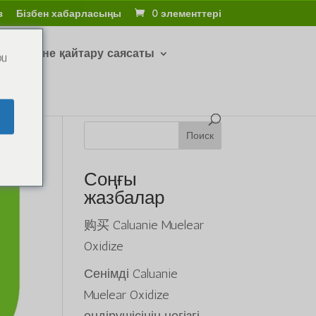
з
Бізбен хабарласыңы
0 элементтері
тару және қайтару саясаты
ou
Поиск
Соңғы
жазбалар
购买 Caluanie Muelear
Oxidize
Сенімді Caluanie
Muelear Oxidize