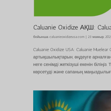
Caluanie Oxidize АҚШ: Calu
бойынша
caluanieoxidizeusa.com
|
23 мамыр, 20
Caluanie Oxidize USA: Caluanie Muelear
артықшылықтарын, өңдеуге арналған 
неге сенімді жеткізуші екенін біліңі
көрсетуді және сапаның маңыздылығын