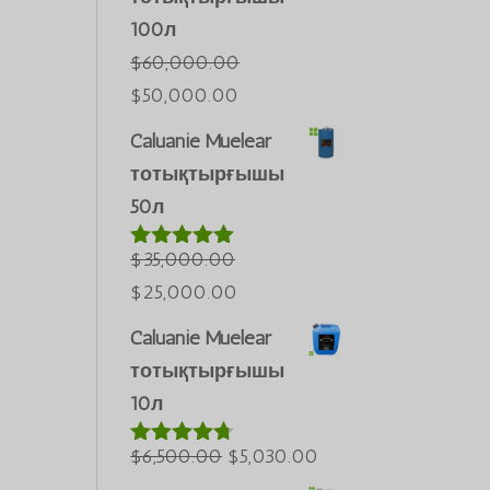
100л
$
60,000.00
Бастапқы
Ағымдағы
$
50,000.00
бағасы:
бағасы:
Caluanie Muelear
$60,000.00.
$50,000.00.
тотықтырғышы
50л
$
35,000.00
5-тен
5.00
деп
Бастапқы
Ағымдағы
$
25,000.00
бағаланды
бағасы:
бағасы:
Português do Brasil
Caluanie Muelear
$35,000.00.
$25,000.00.
Azərbaycan dili
тотықтырғышы
Türkçe
10л
العربية
Бастапқы
Ағымдағы
$
6,500.00
$
5,030.00
5-тен
4.60
ພາສາລາວ
деп
бағасы:
бағасы: