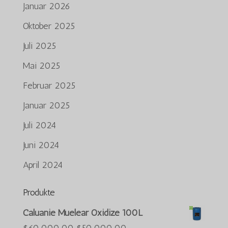
Januar 2026
Oktober 2025
Juli 2025
Mai 2025
Februar 2025
Januar 2025
Juli 2024
Juni 2024
April 2024
Produkte
Português do Brasil
Caluanie Muelear Oxidize 100L
Azərbaycan dili
Der
Der
$
60,000.00
$
50,000.00