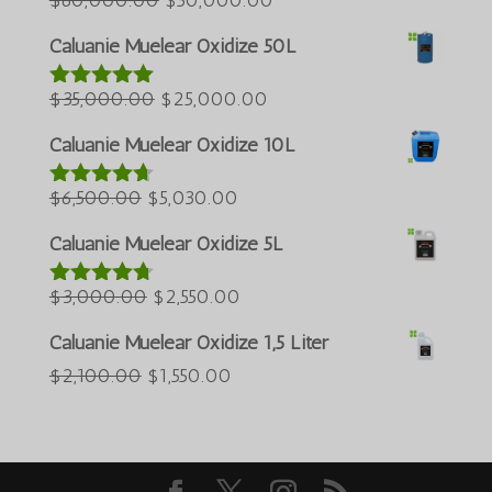
ursprüngliche
aktuelle
Türkçe
Caluanie Muelear Oxidize 50L
Preis
Preis
العربية
Der
war:
Der
beträgt:
$
35,000.00
$
25,000.00
Bewertet
ພາສາລາວ
mit
5.00
ursprüngliche
$60,000.00.
aktuelle
$50,000.00.
Bahasa Melayu
von 5
Caluanie Muelear Oxidize 10L
Preis
Preis
ភាសាខ្មែរ
Der
war:
Der
beträgt:
$
6,500.00
$
5,030.00
Bewertet
Русский
mit
4.60
ursprüngliche
$35,000.00.
aktuelle
$25,000.00.
von 5
Caluanie Muelear Oxidize 5L
한국어
Preis
Preis
Қазақ тілі
war:
Der
beträgt:
Der
$
3,000.00
$
2,550.00
Bewertet
mit
4.64
ქართული
$6,500.00.
ursprüngliche
$5,030.00.
aktuelle
von 5
Caluanie Muelear Oxidize 1,5 Liter
日本語
Preis
Preis
Der
Der
$
2,100.00
$
1,550.00
war:
beträgt:
O‘zbekcha
ursprüngliche
aktuelle
$3,000.00.
$2,550.00.
Tiếng Việt
Preis
Preis
简体中文
war:
beträgt: