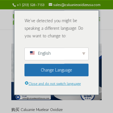
+1 (213) 528-7153
sales@caluanieoxidizeusa.com
We've detected you might be
speaking a different language. Do
you want to change to:
English
Change Language
Close and do not switch language
购买 Caluanie Muelear Oxidize