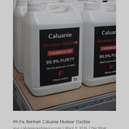
99,9% Reinheit Caluanie Muelear Oxidize
von
caluanieoxidizeusa.com
|
März 8, 2026
|
Der Blog