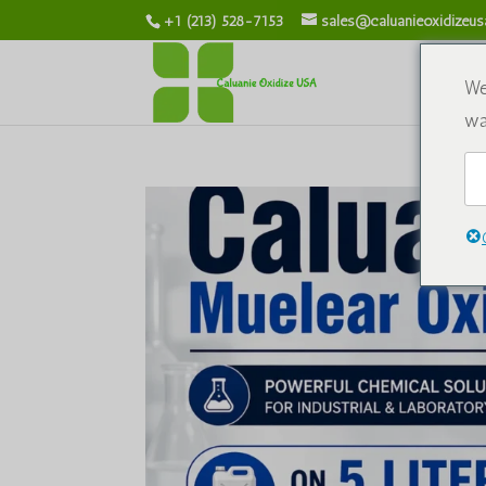
+1 (213) 528-7153
sales@caluanieoxidizeu
Ten
We
wa