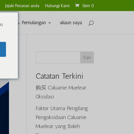
Jejaki Pesanan anda
Hubungi Kami
Item 0
ran Balik & Pemulangan
akaun saya
ou
Cari
Catatan Terkini
购买 Caluanie Muelear
Oksidasi
Faktor Utama Pengilang
Pengoksidaan Caluanie
Muelear yang Boleh