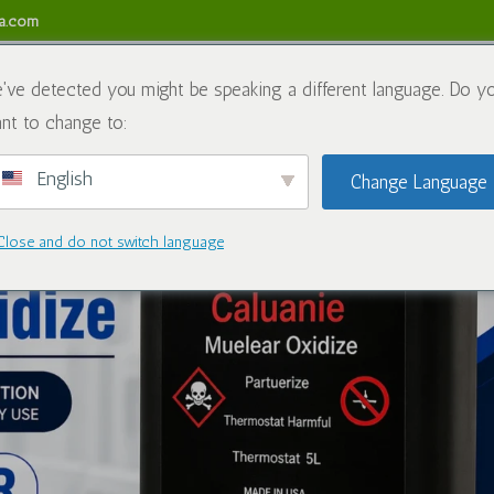
sa.com
tang Kami
Bahan kimia
Blog
Hubungi Kami
Polisi Baya
've detected you might be speaking a different language. Do y
nt to change to:
English
Change Language
Close and do not switch language