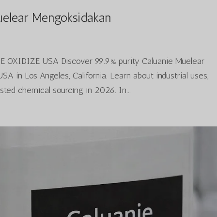
uelear Mengoksidakan
E OXIDIZE USA Discover 99.9% purity Caluanie Muelear
 in Los Angeles, California. Learn about industrial uses,
usted chemical sourcing in 2026. In...