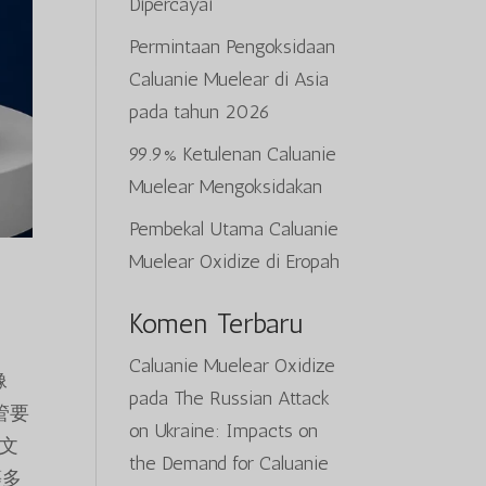
Dipercayai
Permintaan Pengoksidaan
Caluanie Muelear di Asia
pada tahun 2026
99.9% Ketulenan Caluanie
Muelear Mengoksidakan
Pembekal Utama Caluanie
Muelear Oxidize di Eropah
Komen Terbaru
Caluanie Muelear Oxidize
像
pada
The Russian Attack
监管要
on Ukraine: Impacts on
文
the Demand for Caluanie
等多