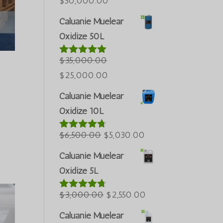
Harga
Harga
$
50,000.00
asal
semasa
Caluanie Muelear
ialah:
ialah:
Oxidize 50L
$60,000.00.
$50,000.00.
$
35,000.00
Dinilai
5.00
daripada 5
Harga
Harga
$
25,000.00
asal
semasa
Caluanie Muelear
ialah:
ialah:
Oxidize 10L
$35,000.00.
$25,000.00.
Harga
Harga
$
6,500.00
$
5,030.00
Dinilai
4.60
asal
semasa
daripada 5
Caluanie Muelear
ialah:
ialah:
Oxidize 5L
$6,500.00.
$5,030.00.
Harga
Harga
$
3,000.00
$
2,550.00
Dinilai
4.64
asal
semasa
daripada 5
Caluanie Muelear