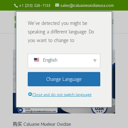
+1 (213) 528-7153
sales@caluanieoxidizeusa.com
We've detected you might be
speaking a different language. Do
you want to change to:
English
Change Language
Close and do not switch language
购买 Caluanie Muelear Oxidize