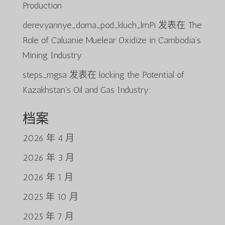
Production
derevyannye_doma_pod_kluch_lmPi
发表在
The
Role of Caluanie Muelear Oxidize in Cambodia’s
Mining Industry
steps_mgsa
发表在
locking the Potential of
Kazakhstan’s Oil and Gas Industry:
档案
2026 年 4 月
2026 年 3 月
2026 年 1 月
2025 年 10 月
2025 年 7 月