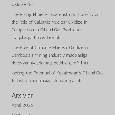
Oxidize
fikri
The Rising Phoenix: Kazakhstan’s Economy and
the Role of Caluanie Muelear Oxidize in
Comparison to Oil and Gas Production
maqolasiga
Bobby Lee
fikri
The Role of Caluanie Muelear Oxidize in
Cambodia’s Mining Industry
maqolasiga
derevyannye_doma_pod_kluch_lmPi
fikri
locking the Potential of Kazakhstan’s Oil and Gas
Industry:
maqolasiga
steps_mgsa
fikri
Arxivlar
Aprel 2026