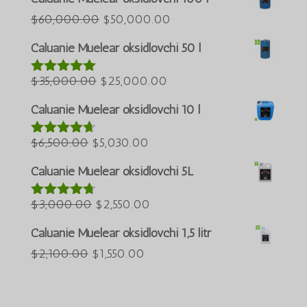
Azərbaycan dili
Asl
Joriy
$
60,000.00
$
50,000.00
narxi:
narx:
Türkçe
Caluanie Muelear oksidlovchi 50 l
$60,000.00.
$50,000.00.
العربية
Asl
Joriy
$
35,000.00
$
25,000.00
5 bahodan
ພາສາລາວ
5.00
berildi
narxi:
narx:
Bahasa Melayu
Caluanie Muelear oksidlovchi 10 l
$35,000.00.
$25,000.00.
ភាសាខ្មែរ
Asl
Joriy
$
6,500.00
$
5,030.00
5 bahodan
Русский
4.60
berildi
narxi:
narx:
Caluanie Muelear oksidlovchi 5L
한국어
$6,500.00.
$5,030.00.
Қазақ тілі
Asl
Joriy
$
3,000.00
$
2,550.00
5 bahodan
4.64
berildi
ქართული
narxi:
narx:
Caluanie Muelear oksidlovchi 1,5 litr
日本語
$3,000.00.
$2,550.00.
Asl
Joriy
$
2,100.00
$
1,550.00
Deutsch (Sie)
narxi:
narx:
Tiếng Việt
$2,100.00.
$1,550.00.