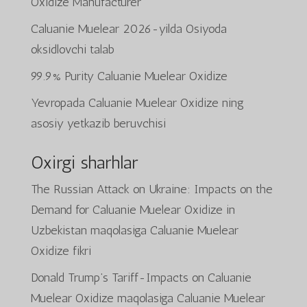
Oxidize Manufacturer
Caluanie Muelear 2026-yilda Osiyoda
oksidlovchi talab
99.9% Purity Caluanie Muelear Oxidize
Yevropada Caluanie Muelear Oxidize ning
asosiy yetkazib beruvchisi
Oxirgi sharhlar
The Russian Attack on Ukraine: Impacts on the
Demand for Caluanie Muelear Oxidize in
Uzbekistan
maqolasiga
Caluanie Muelear
Oxidize
fikri
Donald Trump’s Tariff-Impacts on Caluanie
Muelear Oxidize
maqolasiga
Caluanie Muelear