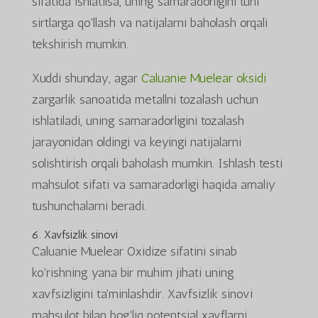
sifatida ishlatilsa, uning samaradorligini turli
sirtlarga qo'llash va natijalarni baholash orqali
tekshirish mumkin.
Xuddi shunday, agar
Caluanie Muelear oksidi
zargarlik sanoatida metallni tozalash uchun
ishlatiladi, uning samaradorligini tozalash
jarayonidan oldingi va keyingi natijalarni
solishtirish orqali baholash mumkin. Ishlash testi
mahsulot sifati va samaradorligi haqida amaliy
tushunchalarni beradi.
6. Xavfsizlik sinovi
Caluanie Muelear Oxidize sifatini sinab
ko'rishning yana bir muhim jihati uning
xavfsizligini ta'minlashdir. Xavfsizlik sinovi
mahsulot bilan bog'liq potentsial xavflarni