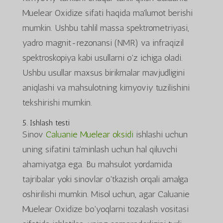
Muelear Oxidize sifati haqida ma'lumot berishi
mumkin. Ushbu tahlil massa spektrometriyasi,
yadro magnit-rezonansi (NMR) va infraqizil
spektroskopiya kabi usullarni o'z ichiga oladi.
Ushbu usullar maxsus birikmalar mavjudligini
aniqlashi va mahsulotning kimyoviy tuzilishini
tekshirishi mumkin.
5. Ishlash testi
Sinov
Caluanie Muelear oksidi
ishlashi uchun
uning sifatini ta'minlash uchun hal qiluvchi
ahamiyatga ega. Bu mahsulot yordamida
tajribalar yoki sinovlar o'tkazish orqali amalga
oshirilishi mumkin. Misol uchun, agar Caluanie
Muelear Oxidize bo'yoqlarni tozalash vositasi