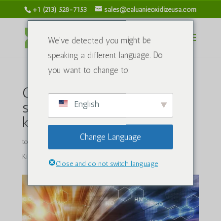
+1 (213) 528-7153
sales@caluanieoxidizeusa.com
We've detected you might be
speaking a different language. Do
you want to change to:
Caluanie Muelear oksidini
English
sifat uchun qanday sinab
ko'rish mumkin
Change Language
tomonidan
caluanieoxidizeusa.com
|
4 aprel, 2024 yil
|
Kimyoviy moddalar
|
0 ta fikr
Close and do not switch language