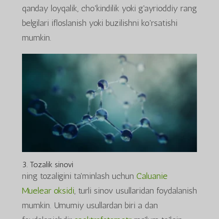
qanday loyqalik, cho'kindilik yoki g'ayrioddiy rang
belgilari ifloslanish yoki buzilishni ko'rsatishi
mumkin.
3. Tozalik sinovi
ning tozaligini ta'minlash uchun
Caluanie
Muelear oksidi
, turli sinov usullaridan foydalanish
mumkin. Umumiy usullardan biri a dan