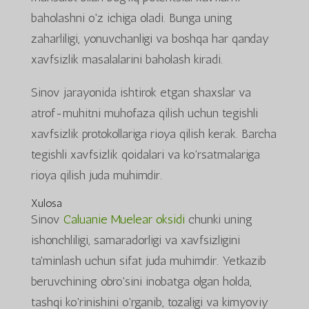
baholashni o'z ichiga oladi. Bunga uning
zaharliligi, yonuvchanligi va boshqa har qanday
xavfsizlik masalalarini baholash kiradi.
Sinov jarayonida ishtirok etgan shaxslar va
atrof-muhitni muhofaza qilish uchun tegishli
xavfsizlik protokollariga rioya qilish kerak. Barcha
tegishli xavfsizlik qoidalari va ko'rsatmalariga
rioya qilish juda muhimdir.
Xulosa
Sinov
Caluanie Muelear oksidi
chunki uning
ishonchliligi, samaradorligi va xavfsizligini
ta'minlash uchun sifat juda muhimdir. Yetkazib
beruvchining obro'sini inobatga olgan holda,
tashqi ko'rinishini o'rganib, tozaligi va kimyoviy