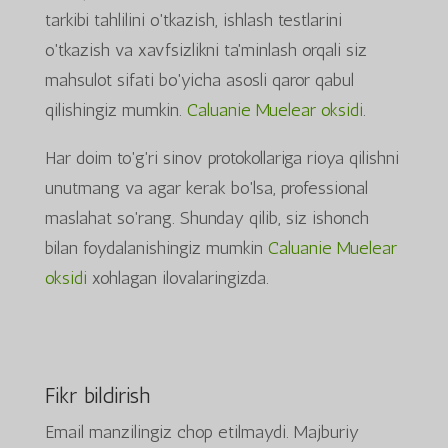
tarkibi tahlilini o'tkazish, ishlash testlarini
o'tkazish va xavfsizlikni ta'minlash orqali siz
mahsulot sifati bo'yicha asosli qaror qabul
qilishingiz mumkin.
Caluanie Muelear oksidi
.
Har doim to'g'ri sinov protokollariga rioya qilishni
unutmang va agar kerak bo'lsa, professional
maslahat so'rang. Shunday qilib, siz ishonch
bilan foydalanishingiz mumkin
Caluanie Muelear
oksidi
xohlagan ilovalaringizda.
Fikr bildirish
Email manzilingiz chop etilmaydi.
Majburiy