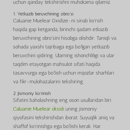
uchun qanday tekshirishni muhokama qilamiz.
1. Yetkazib beruvchining obro'si
Caluanie Muelear Oxidize-ni sinab ko'rish
haqida gap ketganda, birinchi qadam etkazib
beruvchining obro'sini hisobga olishdir. Taniqli va
sohada yaxshi tajribaga ega bo'lgan yetkazib
beruvchini qidiring. Ularning ishonchliligi va ular
taqdim etayotgan mahsulot sifati haqida
tasavvurga ega bo'lish uchun mijozlar sharhlari
va fikr-mulohazalarini tekshiring.
2. Jismoniy ko'rinish
Sifatini baholashning eng oson usullaridan biri
Caluanie Muelear oksidi
uning jismoniy
qiyofasini tekshirishdan iborat. Suyuqlik aniq va
shaffof ko'rinishga ega bo'lishi kerak. Har