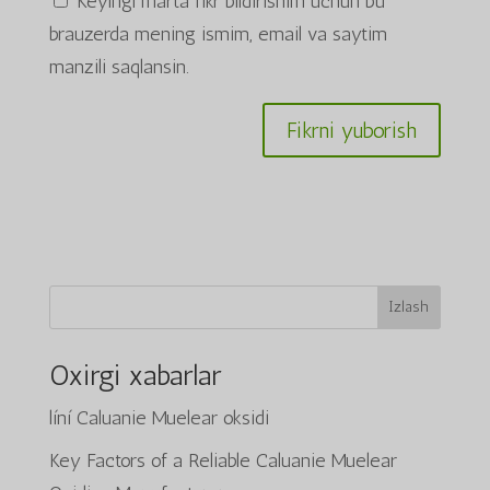
Keyingi marta fikr bildirishim uchun bu
brauzerda mening ismim, email va saytim
manzili saqlansin.
Izlash
Oxirgi xabarlar
líní Caluanie Muelear oksidi
Key Factors of a Reliable Caluanie Muelear