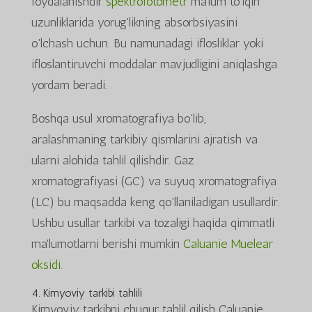
foydalanishdir
spektrofotometr
ma'lum to'lqin
uzunliklarida yorug'likning absorbsiyasini
o'lchash uchun. Bu namunadagi iflosliklar yoki
ifloslantiruvchi moddalar mavjudligini aniqlashga
yordam beradi.
Boshqa usul xromatografiya bo'lib,
aralashmaning tarkibiy qismlarini ajratish va
ularni alohida tahlil qilishdir. Gaz
xromatografiyasi (GC) va suyuq xromatografiya
(LC) bu maqsadda keng qo'llaniladigan usullardir.
Ushbu usullar tarkibi va tozaligi haqida qimmatli
ma'lumotlarni berishi mumkin
Caluanie Muelear
oksidi
.
4. Kimyoviy tarkibi tahlili
Kimyoviy tarkibni chuqur tahlil qilish Caluanie