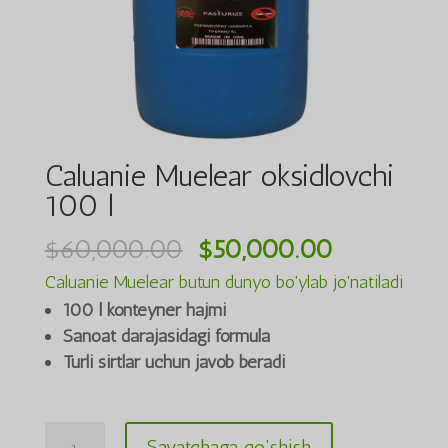
Caluanie Muelear oksidlovchi
100 l
Asl
Joriy
$
60,000.00
$
50,000.00
narxi:
narx:
Caluanie Muelear butun dunyo bo'ylab jo'natiladi
$60,000.00.
$50,000.0
100 l konteyner hajmi
Sanoat darajasidagi formula
Turli sirtlar uchun javob beradi
Caluanie
Savatchaga qo'shish