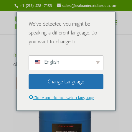
+1 (213) 528-7153
sales@caluanieoxidizeusa.com
We've detected you might be
speaking a different language. Do
you want to change to:
Bosh sahifa
/
Kimyoviy
/ Caluanie Muelear
English
oksidlovchi 100L
Change Language
Chegirma!
Close and do not switch language