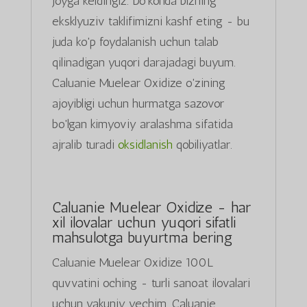
joyga keldingiz. Do'konda bizning
eksklyuziv taklifimizni kashf eting - bu
juda ko'p foydalanish uchun talab
qilinadigan yuqori darajadagi buyum.
Caluanie Muelear Oxidize o'zining
ajoyibligi uchun hurmatga sazovor
bo'lgan kimyoviy aralashma sifatida
ajralib turadi
oksidlanish
qobiliyatlar.
Caluanie Muelear Oxidize - har
xil ilovalar uchun yuqori sifatli
mahsulotga buyurtma bering
Caluanie Muelear Oxidize 100L
quvvatini oching - turli sanoat ilovalari
uchun yakuniy yechim. Caluanie