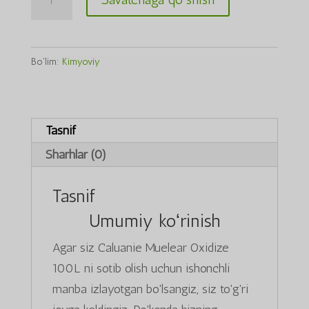
Muelear
Oxidize
100L
Bo'lim:
Kimyoviy
miqdori
Tasnif
Sharhlar (0)
Tasnif
Umumiy koʻrinish
Agar siz Caluanie Muelear Oxidize
100L ni sotib olish uchun ishonchli
manba izlayotgan bo'lsangiz, siz to'g'ri