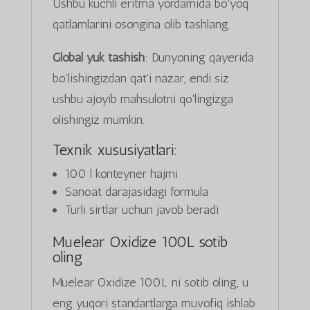
Ushbu kuchli eritma yordamida bo'yoq
qatlamlarini osongina olib tashlang.
Global yuk tashish
: Dunyoning qayerida
bo'lishingizdan qat'i nazar, endi siz
ushbu ajoyib mahsulotni qo'lingizga
olishingiz mumkin.
Texnik xususiyatlari:
100 l konteyner hajmi
Sanoat darajasidagi formula
Turli sirtlar uchun javob beradi
Muelear Oxidize 100L sotib
oling
Muelear Oxidize 100L ni sotib oling, u
eng yuqori standartlarga muvofiq ishlab