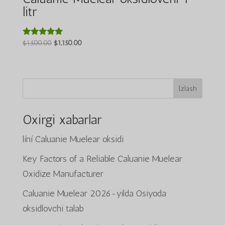
litr
Asl
Joriy
$
1,500.00
$
1,150.00
5 bahodan
5.00
narxi:
narx:
berildi
$1,500.00.
$1,150.00.
Izlash
Oxirgi xabarlar
líní Caluanie Muelear oksidi
Key Factors of a Reliable Caluanie Muelear
Oxidize Manufacturer
Caluanie Muelear 2026-yilda Osiyoda
oksidlovchi talab