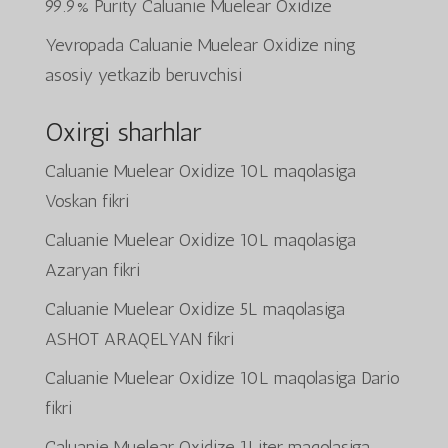
99.9% Purity Caluanie Muelear Oxidize
Yevropada Caluanie Muelear Oxidize ning
asosiy yetkazib beruvchisi
Oxirgi sharhlar
Caluanie Muelear Oxidize 10L
maqolasiga
Voskan
fikri
Caluanie Muelear Oxidize 10L
maqolasiga
Azaryan
fikri
Caluanie Muelear Oxidize 5L
maqolasiga
ASHOT ARAQELYAN
fikri
Caluanie Muelear Oxidize 10L
maqolasiga
Dario
fikri
Caluanie Muelear Oxidize 1Liter
maqolasiga