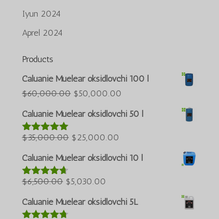
Iyun 2024
Aprel 2024
Products
Português do Brasil
Caluanie Muelear oksidlovchi 100 l
Azərbaycan dili
Asl
Joriy
$
60,000.00
$
50,000.00
narxi:
narx:
Türkçe
Caluanie Muelear oksidlovchi 50 l
$60,000.00.
$50,000.00.
العربية
Asl
Joriy
$
35,000.00
$
25,000.00
5 bahodan
ພາສາລາວ
5.00
berildi
narxi:
narx:
Bahasa Melayu
Caluanie Muelear oksidlovchi 10 l
$35,000.00.
$25,000.00.
ភាសាខ្មែរ
Asl
Joriy
$
6,500.00
$
5,030.00
5 bahodan
Русский
4.60
berildi
narxi:
narx:
Caluanie Muelear oksidlovchi 5L
한국어
$6,500.00.
$5,030.00.