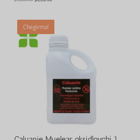
4.64
narxi:
narx:
berildi
$3,000.00.
$2,550.00.
Chegirma!
Caluanie Muelear oksidlovchi 1