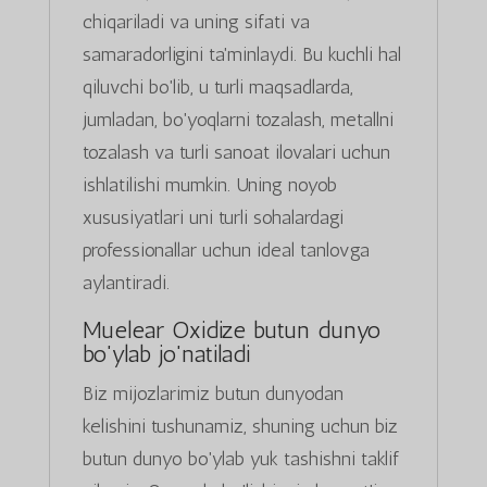
chiqariladi va uning sifati va
samaradorligini ta'minlaydi. Bu kuchli hal
qiluvchi bo'lib, u turli maqsadlarda,
jumladan, bo'yoqlarni tozalash, metallni
tozalash va turli sanoat ilovalari uchun
ishlatilishi mumkin. Uning noyob
xususiyatlari uni turli sohalardagi
professionallar uchun ideal tanlovga
aylantiradi.
Muelear Oxidize butun dunyo
bo'ylab jo'natiladi
Biz mijozlarimiz butun dunyodan
kelishini tushunamiz, shuning uchun biz
butun dunyo bo'ylab yuk tashishni taklif