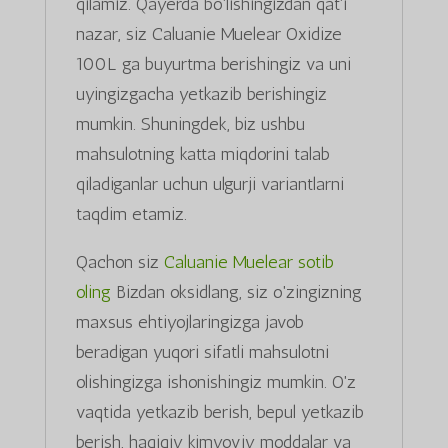
qilamiz. Qayerda bo'lishingizdan qat'i
nazar, siz Caluanie Muelear Oxidize
100L ga buyurtma berishingiz va uni
uyingizgacha yetkazib berishingiz
mumkin. Shuningdek, biz ushbu
mahsulotning katta miqdorini talab
qiladiganlar uchun ulgurji variantlarni
taqdim etamiz.
Qachon siz
Caluanie Muelear sotib
oling
Bizdan oksidlang, siz o'zingizning
maxsus ehtiyojlaringizga javob
beradigan yuqori sifatli mahsulotni
olishingizga ishonishingiz mumkin. O'z
vaqtida yetkazib berish, bepul yetkazib
berish, haqiqiy kimyoviy moddalar va