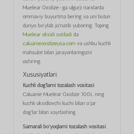
Muelear Oxidize-ga ulgurji narxlarda
ommaviy buyurtma bering va uni butun
dunyo bo'ylab jo'natib yuboring. Toping
Muelear oksidi sotiladi
da
caluanieoxidizeusa.com
va ushbu kuchli
mahsulot bilan jarayonlaringizni
oshiring.
Xususiyatlari:
Kuchli dog'larni tozalash vositasi
:
Caluanie Muelear Oxidize 100L ning
kuchli oksidlovchi kuchi bilan o'jar
dog'lar bilan xayrlashing.
Samarali bo'yoqlarni tozalash vositasi
: