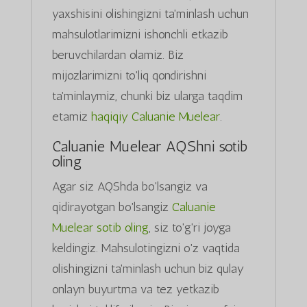
yaxshisini olishingizni ta'minlash uchun
mahsulotlarimizni ishonchli etkazib
beruvchilardan olamiz. Biz
mijozlarimizni to'liq qondirishni
ta'minlaymiz, chunki biz ularga taqdim
etamiz
haqiqiy Caluanie Muelear
.
Caluanie Muelear AQShni sotib
oling
Agar siz AQShda bo'lsangiz va
qidirayotgan bo'lsangiz
Caluanie
Muelear sotib oling
, siz to'g'ri joyga
keldingiz. Mahsulotingizni o'z vaqtida
olishingizni ta'minlash uchun biz qulay
onlayn buyurtma va tez yetkazib