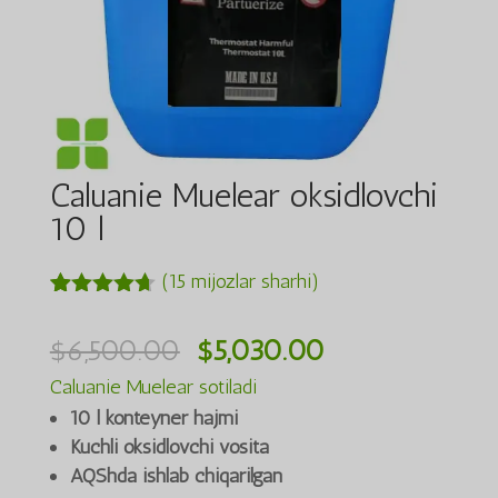
Caluanie Muelear oksidlovchi
10 l
(
15
mijozlar sharhi)
Xaridorlarni
15
ng
Asl
Joriy
$
6,500.00
$
5,030.00
reytingiga
asoslani
narxi:
narx:
Caluanie Muelear sotiladi
b,
$6,500.00.
$5,030.00.
50an
4.60
10 l konteyner hajmi
baholandi
Kuchli oksidlovchi vosita
AQShda ishlab chiqarilgan