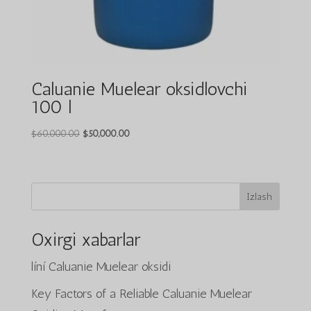
Caluanie Muelear oksidlovchi
100 l
Asl
Joriy
$
60,000.00
$
50,000.00
narxi:
narx:
$60,000.00.
$50,000.00.
Izlash
Oxirgi xabarlar
líní Caluanie Muelear oksidi
Key Factors of a Reliable Caluanie Muelear