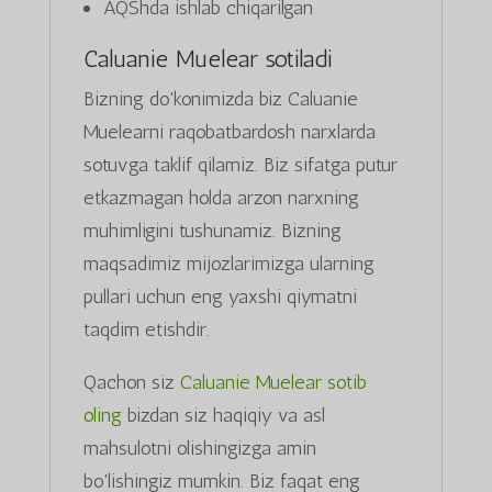
AQShda ishlab chiqarilgan
Caluanie Muelear sotiladi
Bizning do'konimizda biz Caluanie
Muelearni raqobatbardosh narxlarda
sotuvga taklif qilamiz. Biz sifatga putur
etkazmagan holda arzon narxning
muhimligini tushunamiz. Bizning
maqsadimiz mijozlarimizga ularning
pullari uchun eng yaxshi qiymatni
taqdim etishdir.
Qachon siz
Caluanie Muelear sotib
oling
bizdan siz haqiqiy va asl
mahsulotni olishingizga amin
bo'lishingiz mumkin. Biz faqat eng