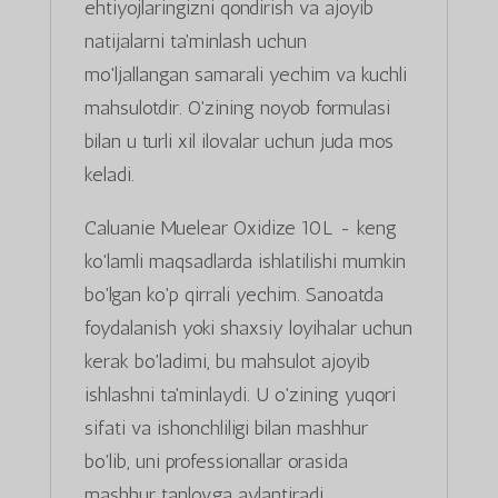
ehtiyojlaringizni qondirish va ajoyib
natijalarni ta'minlash uchun
mo'ljallangan samarali yechim va kuchli
mahsulotdir. O'zining noyob formulasi
bilan u turli xil ilovalar uchun juda mos
keladi.
Caluanie Muelear Oxidize 10L - keng
ko'lamli maqsadlarda ishlatilishi mumkin
bo'lgan ko'p qirrali yechim. Sanoatda
foydalanish yoki shaxsiy loyihalar uchun
kerak bo'ladimi, bu mahsulot ajoyib
ishlashni ta'minlaydi. U o'zining yuqori
sifati va ishonchliligi bilan mashhur
bo'lib, uni professionallar orasida
mashhur tanlovga aylantiradi.