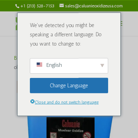
+1 (213) 528-7153
sales@caluanieoxidizeusa.com
We've detected you might be
speaking a different language. Do
you want to change to:
Bosh sahifa
/
Kimyoviy
/ Caluanie Muelear
English
oksidlovchi 10L
Change Language
Chegirma!
Close and do not switch language