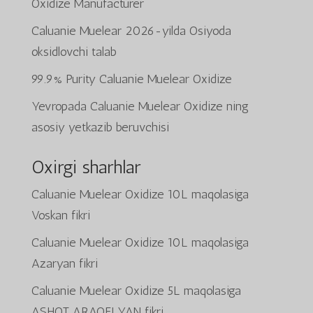
Oxidize Manufacturer
Caluanie Muelear 2026-yilda Osiyoda
oksidlovchi talab
99.9% Purity Caluanie Muelear Oxidize
Yevropada Caluanie Muelear Oxidize ning
asosiy yetkazib beruvchisi
Oxirgi sharhlar
Caluanie Muelear Oxidize 10L
maqolasiga
Voskan
fikri
Caluanie Muelear Oxidize 10L
maqolasiga
Azaryan
fikri
Caluanie Muelear Oxidize 5L
maqolasiga
ASHOT ARAQELYAN
fikri