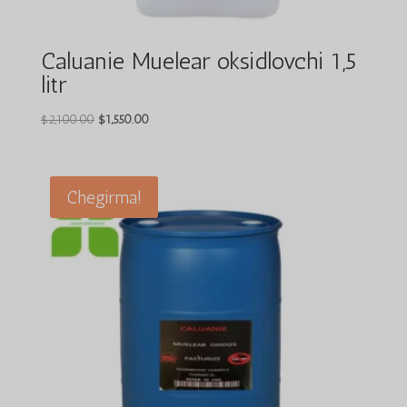
Caluanie Muelear oksidlovchi 1,5
litr
Asl
Joriy
$
2,100.00
$
1,550.00
narxi:
narx:
$2,100.00.
$1,550.00.
Chegirma!