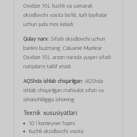
Oxidize 10L kuchli va samarali
oksidlovchi vosita bo'lib, turli loyihalar
uchun juda mos keladi.
Qulay narx:
Sifatli oksidlovchi uchun
bankni buzmang. Caluanie Muelear
Oxidize 10L arzon narxda yuqori sifatli
natijalarni taklif etadi.
AQShda ishlab chiqarilgan:
AQShda
ishlab chiqarilgan mahsulot sifati va
ishonchliligiga ishoning.
Texnik xususiyatlari:
10 l konteyner hajmi
Kuchli oksidlovchi vosita