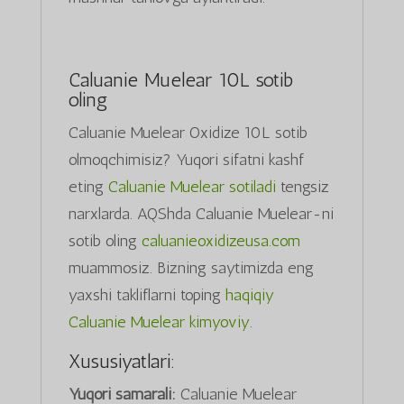
Caluanie Muelear 10L sotib
oling
Caluanie Muelear Oxidize 10L sotib
olmoqchimisiz? Yuqori sifatni kashf
eting
Caluanie Muelear sotiladi
tengsiz
narxlarda. AQShda Caluanie Muelear-ni
sotib oling
caluanieoxidizeusa.com
muammosiz. Bizning saytimizda eng
yaxshi takliflarni toping
haqiqiy
Caluanie Muelear kimyoviy
.
Xususiyatlari:
Yuqori samarali:
Caluanie Muelear