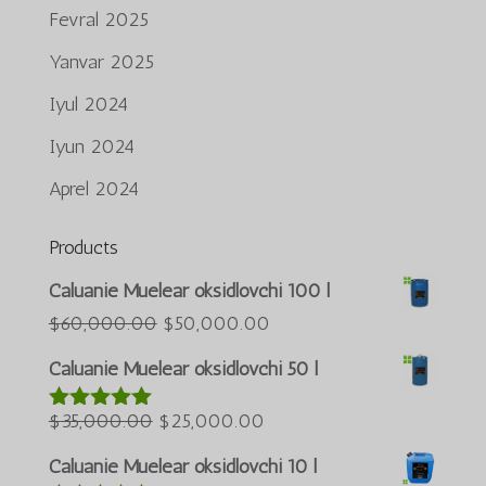
Fevral 2025
Yanvar 2025
Iyul 2024
Iyun 2024
Aprel 2024
Products
Português do Brasil
Caluanie Muelear oksidlovchi 100 l
Azərbaycan dili
Asl
Joriy
$
60,000.00
$
50,000.00
narxi:
narx:
Türkçe
Caluanie Muelear oksidlovchi 50 l
$60,000.00.
$50,000.00.
العربية
Asl
Joriy
$
35,000.00
$
25,000.00
5 bahodan
ພາສາລາວ
5.00
berildi
narxi:
narx:
Bahasa Melayu
Caluanie Muelear oksidlovchi 10 l
$35,000.00.
$25,000.00.