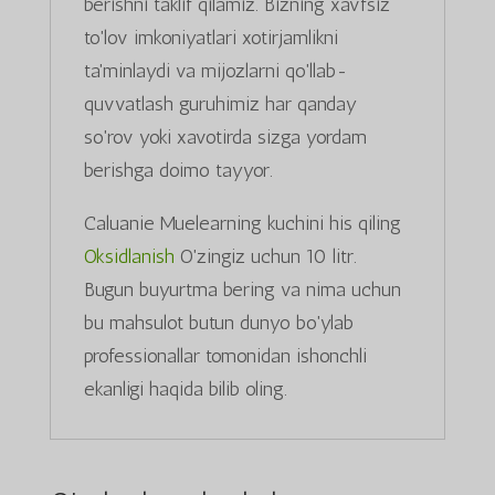
berishni taklif qilamiz. Bizning xavfsiz
to'lov imkoniyatlari xotirjamlikni
ta'minlaydi va mijozlarni qo'llab-
quvvatlash guruhimiz har qanday
so'rov yoki xavotirda sizga yordam
berishga doimo tayyor.
Caluanie Muelearning kuchini his qiling
Oksidlanish
O'zingiz uchun 10 litr.
Bugun buyurtma bering va nima uchun
bu mahsulot butun dunyo bo'ylab
professionallar tomonidan ishonchli
ekanligi haqida bilib oling.