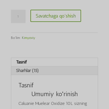
Caluanie
Savatchaga qo'shish
Muelear
Oxidize
10L
Bo'lim:
Kimyoviy
miqdori
Tasnif
Sharhlar (15)
Tasnif
Umumiy koʻrinish
Caluanie Muelear Oxidize 10L sizning