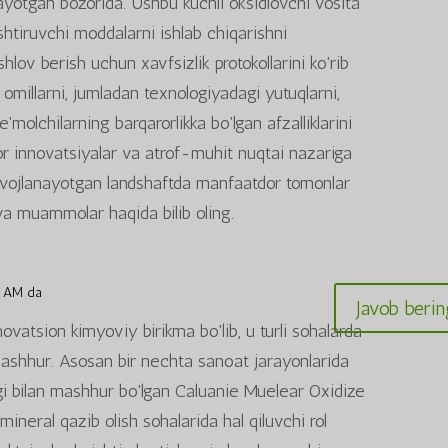
ayotgan bozorida. Ushbu kuchli oksidlovchi vosita
shtiruvchi moddalarni ishlab chiqarishni
shlov berish uchun xavfsizlik protokollarini ko'rib
 omillarni, jumladan texnologiyadagi yutuqlarni,
e'molchilarning barqarorlikka bo'lgan afzalliklarini
or innovatsiyalar va atrof-muhit nuqtai nazariga
ivojlanayotgan landshaftda manfaatdor tomonlar
va muammolar haqida bilib oling.
 AM da
Javob berin
vatsion kimyoviy birikma bo'lib, u turli sohalarda
an mashhur. Asosan bir nechta sanoat jarayonlarida
gi bilan mashhur bo'lgan Caluanie Muelear Oxidize
ineral qazib olish sohalarida hal qiluvchi rol