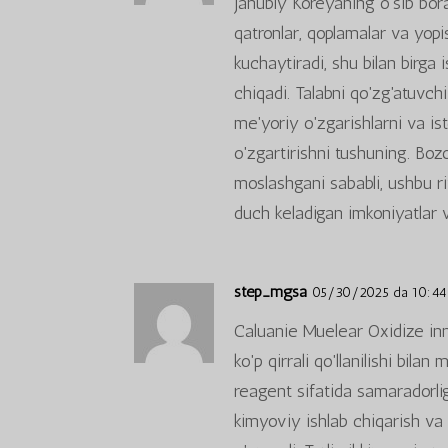
Janubiy Koreyaning o'sib bor
qatronlar, qoplamalar va yopi
kuchaytiradi, shu bilan birga i
chiqadi. Talabni qo'zg'atuvchi
me'yoriy o'zgarishlarni va ist
o'zgartirishni tushuning. Boz
moslashgani sababli, ushbu r
duch keladigan imkoniyatlar 
step_mgsa
05/30/2025 da 10:44
Caluanie Muelear Oxidize inno
ko'p qirrali qo'llanilishi bil
reagent sifatida samaradorli
kimyoviy ishlab chiqarish va m