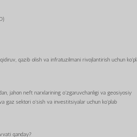
O)
diruv, qazib olish va infratuzilmani rivojlantirish uchun ko'p
adan, jahon neft narxlarining o'zgaruvchanligi va geosiyosiy
a gaz sektori o'sish va investitsiyalar uchun ko'plab
uvvati qanday?