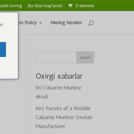
zatib boring
Biz bilan bog'lanish
0 elementi
s & Returns Policy
Mening hisobim
ou
Izlash
Oxirgi xabarlar
líní Caluanie Muelear
y
oksidi
Key Factors of a Reliable
Caluanie Muelear Oxidize
Manufacturer