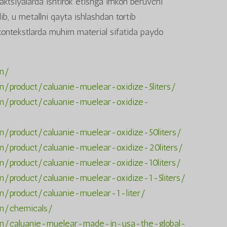
reaktsiyalarda ishtirok etishga imkon beruvchi
ib, u metallni qayta ishlashdan tortib
kontekstlarda muhim material sifatida paydo
om/
m/product/caluanie-muelear-oxidize-5liters/
om/product/caluanie-muelear-oxidize-
m/product/caluanie-muelear-oxidize-50liters/
om/product/caluanie-muelear-oxidize-20liters/
m/product/caluanie-muelear-oxidize-10liters/
m/product/caluanie-muelear-oxidize-1-5liters/
om/product/caluanie-muelear-1-liter/
om/chemicals/
com/caluanie-muelear-made-in-usa-the-global-