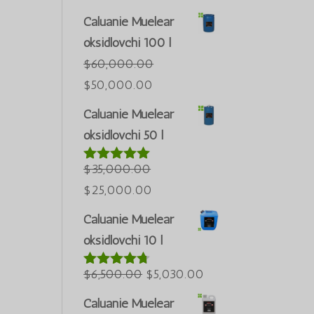
Caluanie Muelear
oksidlovchi 100 l
$
60,000.00
Asl
Joriy
$
50,000.00
narxi:
narx:
Caluanie Muelear
$60,000.00.
$50,000.00.
oksidlovchi 50 l
$
35,000.00
5 bahodan
5.00
berildi
Asl
Joriy
$
25,000.00
narxi:
narx:
Caluanie Muelear
$35,000.00.
$25,000.00.
oksidlovchi 10 l
Asl
Joriy
$
6,500.00
$
5,030.00
5 bahodan
4.60
berildi
narxi:
narx:
Caluanie Muelear