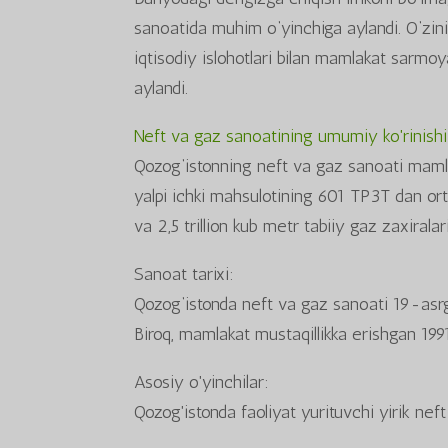
sanoatida muhim o‘yinchiga aylandi. O‘zinin
iqtisodiy islohotlari bilan mamlakat sarmo
aylandi.
Neft va gaz sanoatining umumiy ko'rinishi
Qozog‘istonning neft va gaz sanoati mamlak
yalpi ichki mahsulotining 601 TP3T dan orti
va 2,5 trillion kub metr tabiiy gaz zaxirala
Sanoat tarixi:
Qozog‘istonda neft va gaz sanoati 19-asrga
Biroq, mamlakat mustaqillikka erishgan 1991
Asosiy o'yinchilar:
Qozog'istonda faoliyat yurituvchi yirik nef