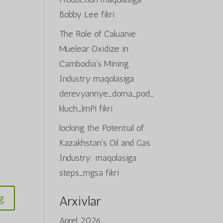
Bobby Lee
fikri
The Role of Caluanie
Muelear Oxidize in
Cambodia’s Mining
Industry
maqolasiga
derevyannye_doma_pod_
kluch_lmPi
fikri
locking the Potential of
Kazakhstan’s Oil and Gas
Industry:
maqolasiga
steps_mgsa
fikri
g
Arxivlar
Aprel 2026