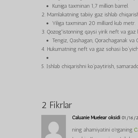
Kuniga taxminan 1,7 million barrel.
Mamlakatning tabiiy gaz ishlab chiqari
Yiliga taxminan 20 milliard kub metr.
Qozogʻistonning qaysi yirik neft va gaz 
Tengiz, Qashagan, Qorachaganak va 
Hukumatning neft va gaz sohasi bo‘yich
Ishlab chiqarishni ko‘paytirish, samarador
2 Fikrlar
Caluanie Muelear oksidi
01/16/2
ning ahamiyatini o'rganing
C