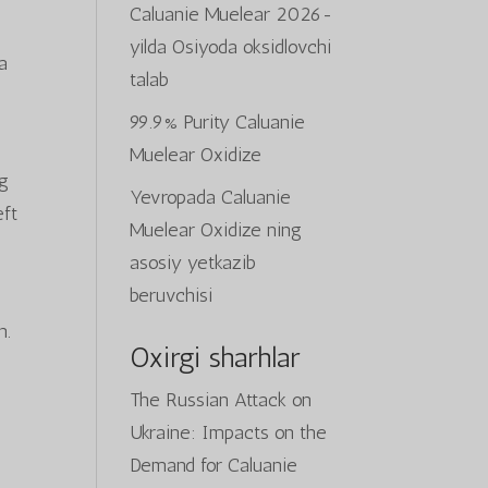
Caluanie Muelear 2026-
yilda Osiyoda oksidlovchi
a
talab
99.9% Purity Caluanie
Muelear Oxidize
ng
Yevropada Caluanie
eft
Muelear Oxidize ning
asosiy yetkazib
beruvchisi
n.
Oxirgi sharhlar
The Russian Attack on
Ukraine: Impacts on the
Demand for Caluanie