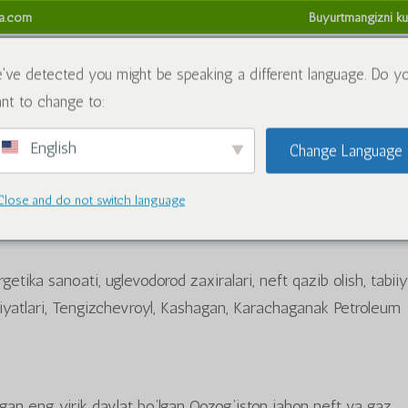
sa.com
Buyurtmangizni ku
da
Kimyoviy moddalar
Blog
Biz bilan bog'lanish
Refund
've detected you might be speaking a different language. Do y
nt to change to:
English
Change Language
noati salohiyatini blokirovka qilish:
Close and do not switch language
il
|
Blog
|
2 sharhlar
rgetika sanoati, uglevodorod zaxiralari, neft qazib olish, tabii
oniyatlari, Tengizchevroyl, Kashagan, Karachaganak Petroleum
an eng yirik davlat bo‘lgan Qozog‘iston jahon neft va gaz