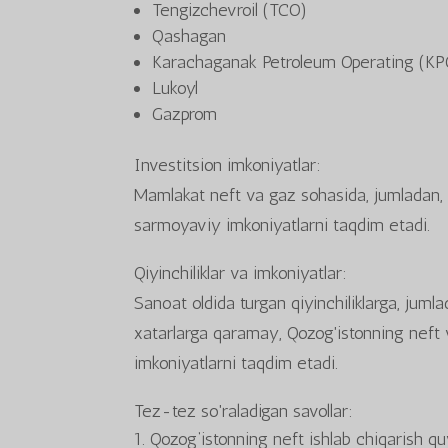
Tengizchevroil (TCO)
Qashagan
Karachaganak Petroleum Operating (KP
Lukoyl
Gazprom
Investitsion imkoniyatlar:
Mamlakat neft va gaz sohasida, jumladan, qi
sarmoyaviy imkoniyatlarni taqdim etadi.
Qiyinchiliklar va imkoniyatlar:
Sanoat oldida turgan qiyinchiliklarga, juml
xatarlarga qaramay, Qozog'istonning neft v
imkoniyatlarni taqdim etadi.
Tez-tez so'raladigan savollar:
Qozog‘istonning neft ishlab chiqarish q