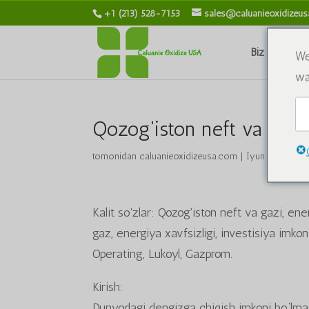
+1 (213) 528-7153
sales@caluanieoxidizeu
Biz haqimiz
We
wa
Qozog'iston neft va gaz sa
tomonidan
caluanieoxidizeusa.com
|
Iyun 21, 2024 y
Kalit so'zlar: Qozog'iston neft va gazi, ene
gaz, energiya xavfsizligi, investisiya imk
Operating, Lukoyl, Gazprom.
Kirish:
Dunyodagi dengizga chiqish imkoni bo‘lmag