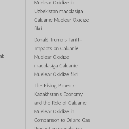
Muelear Oxidize in
Uzbekistan
maqolasiga
Caluanie Muelear Oxidize
fikri
Donald Trump’s Tariff-
Impacts on Caluanie
lab
Muelear Oxidize
maqolasiga
Caluanie
Muelear Oxidize
fikri
The Rising Phoenix:
Kazakhstan’s Economy
and the Role of Caluanie
Muelear Oxidize in
Comparison to Oil and Gas
Production
maqolasiga