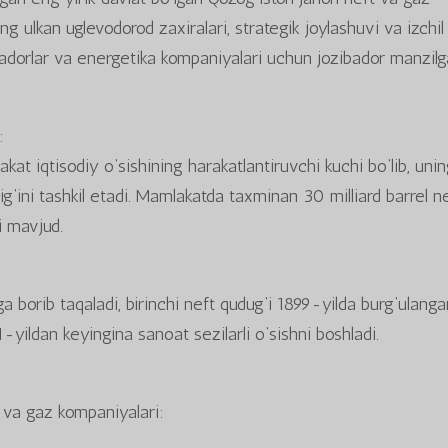
g ulkan uglevodorod zaxiralari, strategik joylashuvi va izchil
yadorlar va energetika kompaniyalari uchun jozibador manzilg
:
at iqtisodiy o‘sishining harakatlantiruvchi kuchi bo‘lib, uni
g‘ini tashkil etadi. Mamlakatda taxminan 30 milliard barrel n
ri mavjud.
 borib taqaladi, birinchi neft qudug‘i 1899-yilda burg‘ulanga
-yildan keyingina sanoat sezilarli o‘sishni boshladi.
t va gaz kompaniyalari: