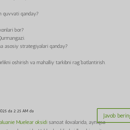
sh quvvati qanday?
konlari bor?
Qurmangazi.
a asosiy strategiyalari qanday?
likni oshirish va mahalliy tarkibni rag‘batlantirish.
025 da 2:25 AM da
Javob berin
aluanie Muelear oksidi
sanoat ilovalarida, ayniqsa