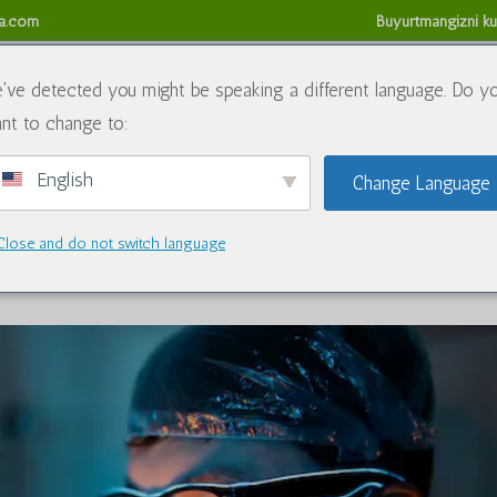
sa.com
Buyurtmangizni ku
da
Kimyoviy moddalar
Blog
Biz bilan bog'lanish
Refund
've detected you might be speaking a different language. Do y
nt to change to:
English
Change Language
 Muelear oksidiga bo'lgan talabni
Close and do not switch language
5 yil
|
Kimyoviy moddalar
|
1 ta fikr