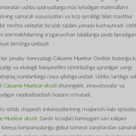
korxonalari ushbu qadriyatlarga mos keladigan materiallarni
'zining samarali xususiyatlari va ko'p qirraliligi bilan mashhur
 bir nechta sektorlar bo'ylab talabni yanada kuchaytiradi. Ush
i iste'molchilarning o'zgaruvchan talablariga javob beradiga
iyat berishga undaydi.
shlar Janubiy Koreyadagi Caluanie Muelear Oxidize bozoriga k
izligi va ekologik barqarorlikni ta'minlashga qaratilgan yangi
qattiqroq standartlarga rioya qilishga undadi. Ushbu tartibga so
di
Caluanie Muelear oksidi
shuningdek, innovatsiyalar va
aydigan raqobatbardosh bozorni o'rnatadi.
y ishlab chiqarish imkoniyatlarining rivojlanishi kabi iqtisodi
e Muelear oksidi
. Savdo to'siqlari kamaygani sari xalqaro
y Koreya kompaniyalariga global ta'minot zanjirlaridan samaral