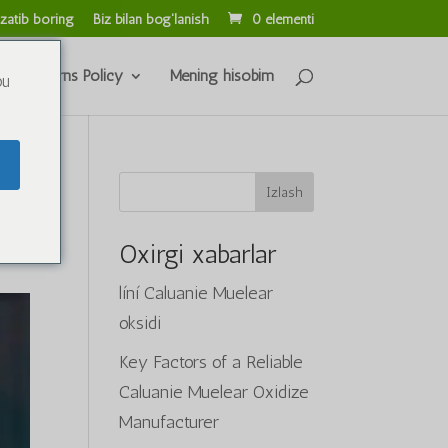
zatib boring
Biz bilan bog'lanish
0 elementi
s & Returns Policy
Mening hisobim
ou
Izlash
Oxirgi xabarlar
líní Caluanie Muelear
oksidi
Key Factors of a Reliable
Caluanie Muelear Oxidize
Manufacturer