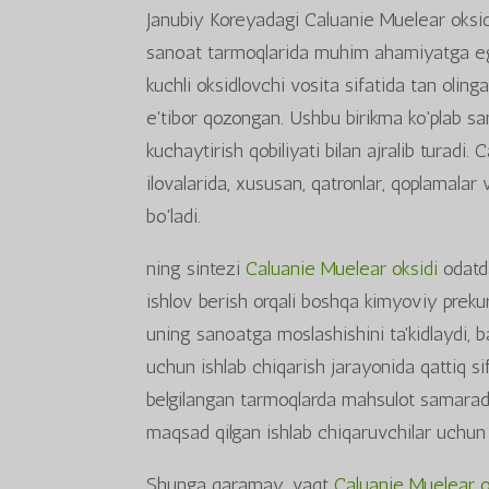
Janubiy Koreyadagi Caluanie Muelear oksidi 
sanoat tarmoqlarida muhim ahamiyatga ega
kuchli oksidlovchi vosita sifatida tan oli
e'tibor qozongan. Ushbu birikma ko'plab sa
kuchaytirish qobiliyati bilan ajralib turadi. 
ilovalarida, xususan, qatronlar, qoplamala
bo'ladi.
ning sintezi
Caluanie Muelear oksidi
odatda
ishlov berish orqali boshqa kimyoviy prekur
uning sanoatga moslashishini ta'kidlaydi, b
uchun ishlab chiqarish jarayonida qattiq sifa
belgilangan tarmoqlarda mahsulot samaradorl
maqsad qilgan ishlab chiqaruvchilar uchu
Shunga qaramay, vaqt
Caluanie Muelear o