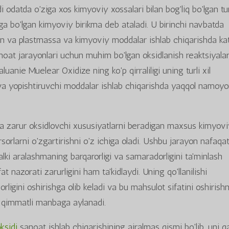
odatda o'ziga xos kimyoviy xossalari bilan bog'liq bo'lgan tur
 bo'lgan kimyoviy birikma deb ataladi. U birinchi navbatda
ngan va plastmassa va kimyoviy moddalar ishlab chiqarishda ka
noat jarayonlari uchun muhim bo'lgan oksidlanish reaktsiyalar
Caluanie Muelear Oxidize ning ko'p qirraliligi uning turli xil
r va yopishtiruvchi moddalar ishlab chiqarishda yaqqol namoy
 zarur oksidlovchi xususiyatlarni beradigan maxsus kimyov
sorlarni o'zgartirishni o'z ichiga oladi. Ushbu jarayon nafaqa
alki aralashmaning barqarorligi va samaradorligini ta'minlash
t nazorati zarurligini ham ta'kidlaydi. Uning qo'llanilishi
igini oshirishga olib keladi va bu mahsulot sifatini oshirishn
n qimmatli manbaga aylanadi.
ksidi
sanoat ishlab chiqarishining ajralmas qismi bo'lib, uni q