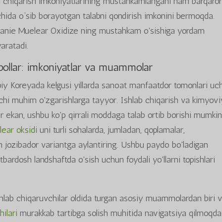
lab chiqarish imkoniyatlarining mustahkamlangani ham barqaro
ichida o‘sib borayotgan talabni qondirish imkonini bermoqda.
aluanie Muelear Oxidize ning mustahkam o'sishiga yordam
aratadi.
iqbollar: imkoniyatlar va muammolar
iy Koreyada kelgusi yillarda sanoat manfaatdor tomonlari uc
hi muhim o'zgarishlarga tayyor. Ishlab chiqarish va kimyovi
r ekan, ushbu ko'p qirrali moddaga talab ortib borishi mumkin
ear oksidi
uni turli sohalarda, jumladan, qoplamalar,
n jozibador variantga aylantiring. Ushbu paydo bo'ladigan
ardosh landshaftda o'sish uchun foydali yo'llarni topishlari
 Ishlab chiqaruvchilar oldida turgan asosiy muammolardan biri 
ilari
murakkab tartibga solish muhitida navigatsiya qilmoqda