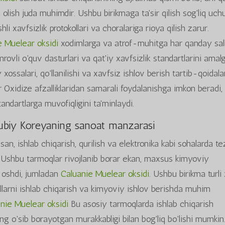
an olish juda muhimdir. Ushbu birikmaga ta'sir qilish sog'liq uch
hli xavfsizlik protokollari va choralariga rioya qilish zarur.
e Muelear oksidi
xodimlarga va atrof-muhitga har qanday sal
rovli o'quv dasturlari va qat'iy xavfsizlik standartlarini amal
xossalari, qo'llanilishi va xavfsiz ishlov berish tartib-qoidala
 Oxidize afzalliklaridan samarali foydalanishga imkon beradi,
tandartlarga muvofiqligini ta'minlaydi.
Janubiy Koreyaning sanoat manzarasi
an, ishlab chiqarish, qurilish va elektronika kabi sohalarda te
di. Ushbu tarmoqlar rivojlanib borar ekan, maxsus kimyoviy
a oshdi, jumladan
Caluanie Muelear oksidi
. Ushbu birikma turli 
allarni ishlab chiqarish va kimyoviy ishlov berishda muhim
nie Muelear oksidi
Bu asosiy tarmoqlarda ishlab chiqarish
ng o'sib borayotgan murakkabligi bilan bog'liq bo'lishi mumkin