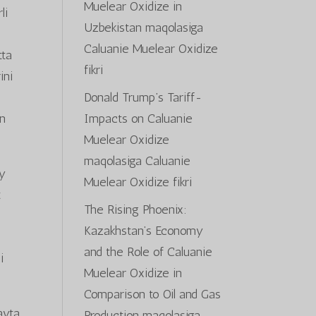
Muelear Oxidize in
li
Uzbekistan
maqolasiga
Caluanie Muelear Oxidize
tta
fikri
ini
Donald Trump’s Tariff-
Impacts on Caluanie
on
Muelear Oxidize
maqolasiga
Caluanie
iy
Muelear Oxidize
fikri
t
The Rising Phoenix:
Kazakhstan’s Economy
and the Role of Caluanie
i
Muelear Oxidize in
Comparison to Oil and Gas
ayta
Production
maqolasiga