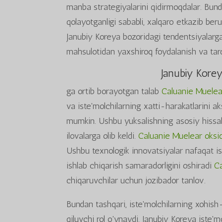
manba strategiyalarini qidirmoqdalar. Bund
qolayotganligi sababli, xalqaro etkazib beru
Janubiy Koreya bozoridagi tendentsiyalar
mahsulotidan yaxshiroq foydalanish va tarq
Janubiy Korey
ga ortib borayotgan talab
Caluanie Muelea
va iste'molchilarning xatti-harakatlarini aks
mumkin. Ushbu yuksalishning asosiy hissalar
ilovalarga olib keldi.
Caluanie Muelear oksid
Ushbu texnologik innovatsiyalar nafaqat ish
ishlab chiqarish samaradorligini oshiradi
Ca
chiqaruvchilar uchun jozibador tanlov.
Bundan tashqari, iste'molchilarning xohish-
qiluvchi rol o'ynaydi. Janubiy Koreya iste'