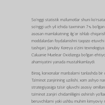
So'nggi statistik ma'lumotlar shuni ko'rsat
so'nggi uch yil ichida taxminan 7% bo'lgan 
asosan mamlakatning ilg‘or ishlab chiqarish
moddalardan foydalanishni taqozo etuvchi y
tashqari, Janubiy Koreya o'zini texnologiya
Caluanie Muelear Oxidizega bo'lgan ehtiy
ahamiyatini yanada mustahkamlaydi.
Biroq, korxonalar manbalarni tanlashda bir 
Ta'minot zanjirining uzilishi, xom ashyo nar
strategiyasiga ta'sir qiluvchi asosiy omi
ta'minot zanjiri chidamliligini oshirish yo'l
beruvchilarni yoki ushbu muhim kimyoviy m