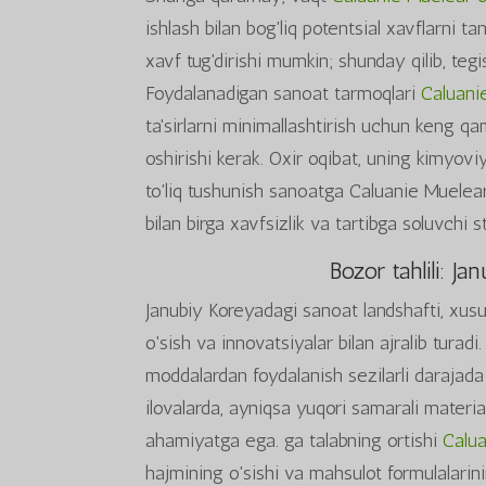
ishlash bilan bog'liq potentsial xavflarni t
xavf tug'dirishi mumkin; shunday qilib, tegis
Foydalanadigan sanoat tarmoqlari
Caluani
ta'sirlarni minimallashtirish uchun keng qam
oshirishi kerak. Oxir oqibat, uning kimyoviy 
to'liq tushunish sanoatga Caluanie Muelear
bilan birga xavfsizlik va tartibga soluvchi s
Bozor tahlili: 
Janubiy Koreyadagi sanoat landshafti, xusus
o'sish va innovatsiyalar bilan ajralib tura
moddalardan foydalanish sezilarli darajad
ilovalarda, ayniqsa yuqori samarali materi
ahamiyatga ega. ga talabning ortishi
Calua
hajmining o'sishi va mahsulot formulalarini