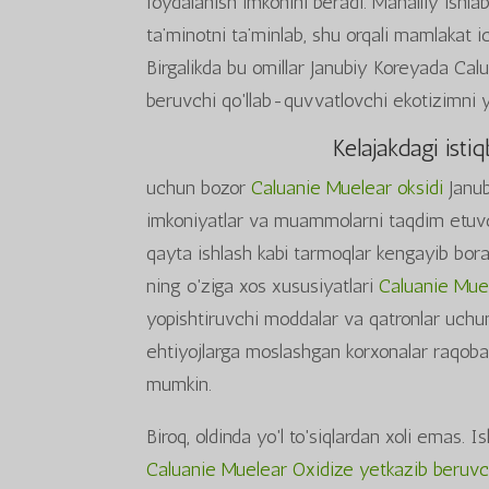
foydalanish imkonini beradi. Mahalliy ish
ta’minotni ta’minlab, shu orqali mamlakat 
Birgalikda bu omillar Janubiy Koreyada C
beruvchi qo'llab-quvvatlovchi ekotizimni y
Kelajakdagi ist
uchun bozor
Caluanie Muelear oksidi
Janub
imkoniyatlar va muammolarni taqdim etuvc
qayta ishlash kabi tarmoqlar kengayib bora
ning o'ziga xos xususiyatlari
Caluanie Muel
yopishtiruvchi moddalar va qatronlar uchu
ehtiyojlarga moslashgan korxonalar raqobatb
mumkin.
Biroq, oldinda yo'l to'siqlardan xoli emas.
Caluanie Muelear Oxidize yetkazib beruvch