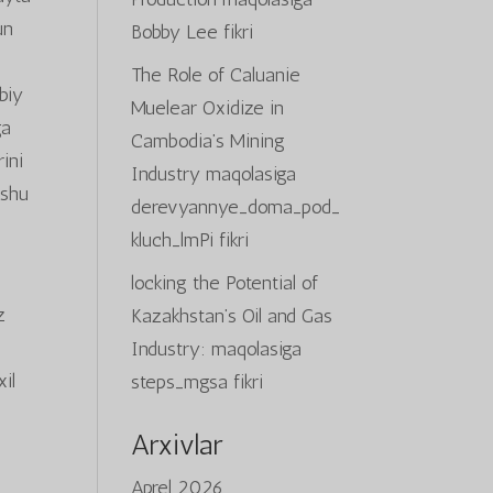
un
Bobby Lee
fikri
The Role of Caluanie
biy
Muelear Oxidize in
ga
Cambodia’s Mining
rini
Industry
maqolasiga
 shu
derevyannye_doma_pod_
kluch_lmPi
fikri
locking the Potential of
z
Kazakhstan’s Oil and Gas
Industry:
maqolasiga
xil
steps_mgsa
fikri
Arxivlar
.
Aprel 2026