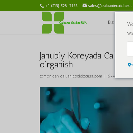
+1 (213) 528-7153
sales@caluanieoxidizeu
Biz haqimiz
We
wa
Janubiy Koreyada Caluanie
o'rganish
tomonidan
caluanieoxidizeusa.com
|
16-yanvar, 202