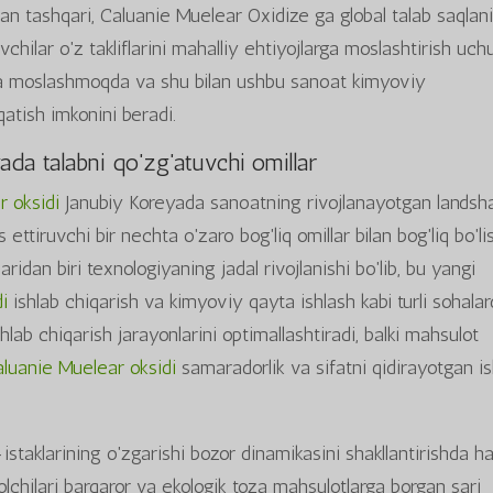
an tashqari, Caluanie Muelear Oxidize ga global talab saqlan
vchilar o'z takliflarini mahalliy ehtiyojlarga moslashtirish uch
ga moslashmoqda va shu bilan ushbu sanoat kimyoviy
atish imkonini beradi.
ada talabni qo'zg'atuvchi omillar
r oksidi
Janubiy Koreyada sanoatning rivojlanayotgan landsha
 ettiruvchi bir nechta o'zaro bog'liq omillar bilan bog'liq bo'li
idan biri texnologiyaning jadal rivojlanishi bo'lib, bu yangi
i
ishlab chiqarish va kimyoviy qayta ishlash kabi turli sohalar
lab chiqarish jarayonlarini optimallashtiradi, balki mahsulot
luanie Muelear oksidi
samaradorlik va sifatni qidirayotgan is
istaklarining o'zgarishi bozor dinamikasini shakllantirishda ha
molchilari barqaror va ekologik toza mahsulotlarga borgan sari