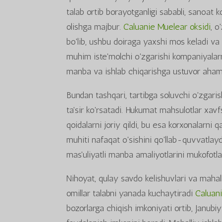
talab ortib borayotganligi sababli, sanoat 
olishga majbur.
Caluanie Muelear oksidi
, o
bo'lib, ushbu doiraga yaxshi mos keladi va
muhim iste'molchi o'zgarishi kompaniyalarn
manba va ishlab chiqarishga ustuvor aham
Bundan tashqari, tartibga soluvchi o'zgari
ta'sir ko'rsatadi. Hukumat mahsulotlar xavfs
qoidalarni joriy qildi, bu esa korxonalarni 
muhiti nafaqat o'sishini qo'llab-quvvatlay
mas'uliyatli manba amaliyotlarini mukofotl
Nihoyat, qulay savdo kelishuvlari va mahalli
omillar talabni yanada kuchaytiradi
Caluani
bozorlarga chiqish imkoniyati ortib, Janubi