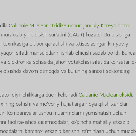
adiki
Caluanie Muelear Oxidize uchun Janubiy Koreya bozori
murakkab yillik o'sish sur'atini (CAGR) kuzatdi. Bu o‘sishga
 texnikasiga e’tibor qaratilishi va ixtisoslashgan kimyoviy
uqori sifatli mahsulotlarni ishlab chiqish sabab bo‘ldi. Bund
 va elektronika sohasida jahon yetakchisi sifatida ko'rsatar e
oj o'sishda davom etmoqda va bu uning sanoat sektoridagi
qator qiyinchiliklarga duch kelishadi
Caluanie Muelear oksidi
.
xining oshishi va me'yoriy hujjatlarga rioya qilish xaridlar
llardir. Kompaniyalar ushbu muammolarni yumshatish uchun
larini faol ravishda qidirmoqdalar, ko'pincha mahalliy etkazib
oddalarni barqaror etkazib berishni ta'minlash uchun muqobi