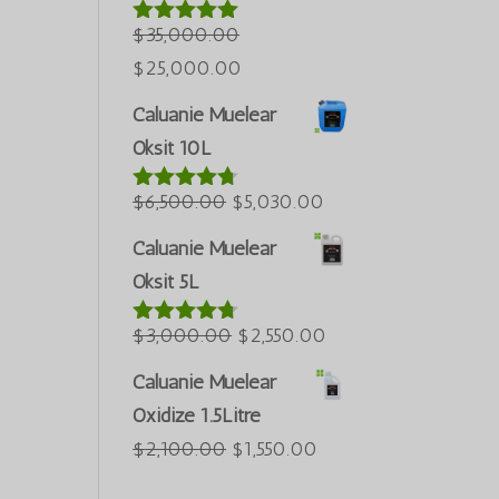
$50,000.00.
Azərbaycan dili
$
35,000.00
5 üzerinden
5.00
oy aldı
العربية
Orijinal
Şu
$
25,000.00
ພາສາລາວ
fiyat:
andaki
Caluanie Muelear
$35,000.00.
fiyat:
Bahasa Melayu
Oksit 10L
$25,000.00.
ភាសាខ្មែរ
Orijinal
Şu
$
6,500.00
$
5,030.00
5 üzerinden
Русский
4.60
oy
fiyat:
andaki
한국어
aldı
Caluanie Muelear
$6,500.00.
fiyat:
Oksit 5L
Қазақ тілі
$5,030.00.
ქართული
Orijinal
Şu
$
3,000.00
$
2,550.00
5 üzerinden
日本語
4.64
oy
fiyat:
andaki
aldı
Caluanie Muelear
Deutsch (Sie)
$3,000.00.
fiyat:
Oxidize 1.5Litre
O‘zbekcha
$2,550.00.
Orijinal
Şu
$
2,100.00
$
1,550.00
Tiếng Việt
fiyat:
andaki