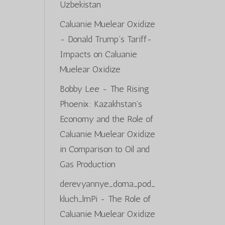
Uzbekistan
Caluanie Muelear Oxidize
-
Donald Trump’s Tariff-
Impacts on Caluanie
Muelear Oxidize
Bobby Lee
-
The Rising
Phoenix: Kazakhstan’s
Economy and the Role of
Caluanie Muelear Oxidize
in Comparison to Oil and
Gas Production
derevyannye_doma_pod_
kluch_lmPi
-
The Role of
Caluanie Muelear Oxidize