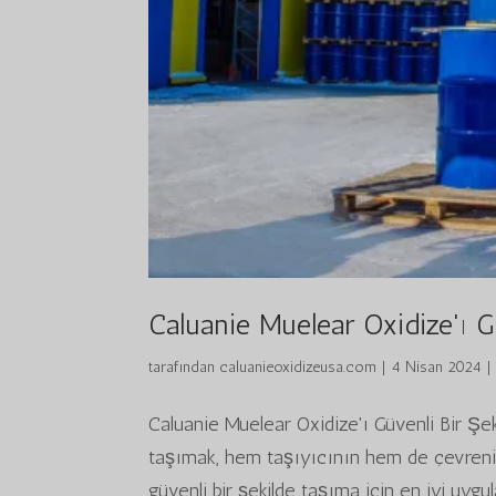
Caluanie Muelear Oxidize'ı G
tarafından
caluanieoxidizeusa.com
|
4 Nisan 2024
Caluanie Muelear Oxidize'ı Güvenli Bir Şek
taşımak, hem taşıyıcının hem de çevrenin
güvenli bir şekilde taşıma için en iyi uygu