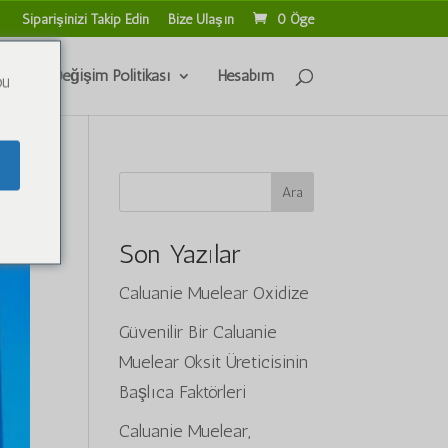
Siparişinizi Takip Edin
Bize Ulaşın
0 Öge
İade ve Değişim Politikası
Hesabım
ou
Ara
Son Yazılar
Caluanie Muelear Oxidize
Güvenilir Bir Caluanie
Muelear Oksit Üreticisinin
Başlıca Faktörleri
Caluanie Muelear,