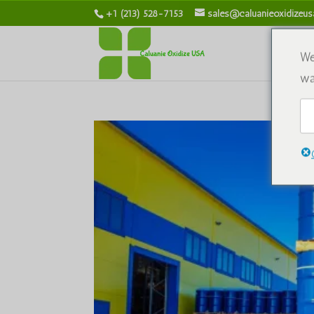
+1 (213) 528-7153
sales@caluanieoxidizeu
We
wa