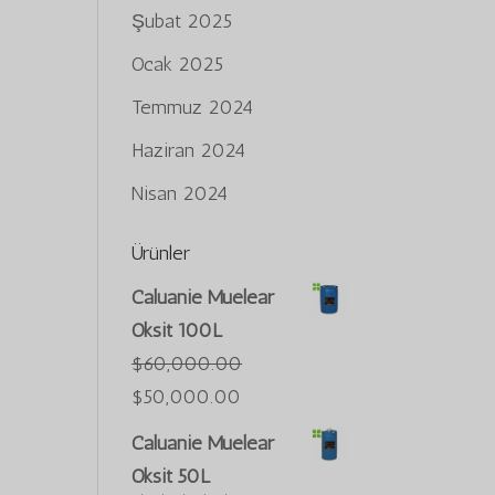
Şubat 2025
Ocak 2025
Temmuz 2024
Haziran 2024
Nisan 2024
Ürünler
Caluanie Muelear
Oksit 100L
$
60,000.00
Orijinal
Şu
$
50,000.00
fiyat:
andaki
Caluanie Muelear
$60,000.00.
fiyat:
Oksit 50L
Português do Brasil