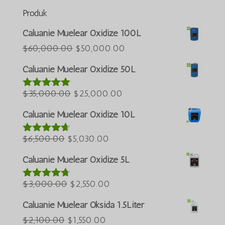
Produk
Português do Brasil
Caluanie Muelear Oxidize 100L
Azərbaycan dili
Harga
Harga
$
60,000.00
$
50,000.00
asal
semasa
Türkçe
Caluanie Muelear Oxidize 50L
ialah:
ialah:
العربية
Harga
$60,000.00.
Harga
$50,000.00.
$
35,000.00
$
25,000.00
Dinilai
5.00
ພາສາລາວ
daripada 5
asal
semasa
ភាសាខ្មែរ
Caluanie Muelear Oxidize 10L
ialah:
ialah:
Русский
Harga
$35,000.00.
Harga
$25,000.00.
$
6,500.00
$
5,030.00
Dinilai
한국어
4.60
asal
semasa
daripada 5
Caluanie Muelear Oxidize 5L
Қазақ тілі
ialah:
ialah:
ქართული
$6,500.00.
Harga
$5,030.00.
Harga
$
3,000.00
$
2,550.00
Dinilai
4.64
日本語
asal
semasa
daripada 5
Caluanie Muelear Oksida 1.5Liter
Deutsch (Sie)
ialah:
ialah:
Harga
Harga
$
2,100.00
$
1,550.00