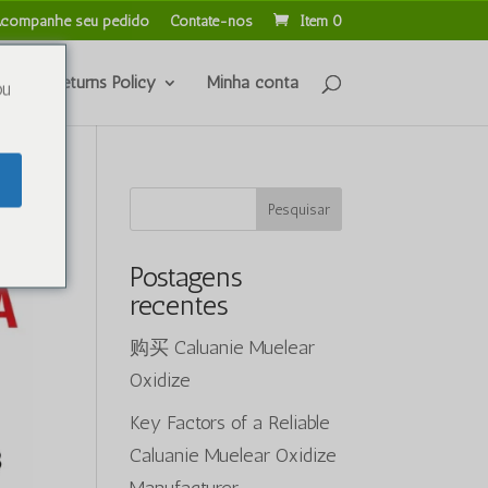
companhe seu pedido
Contate-nos
Item 0
unds & Returns Policy
Minha conta
ou
Pesquisar
Postagens
recentes
购买 Caluanie Muelear
Oxidize
Key Factors of a Reliable
Caluanie Muelear Oxidize