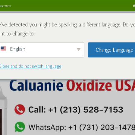
sa.com
A
obre nós
Produtos químicos
Blogue
Contate-nos
Ref
've detected you might be speaking a different language. Do y
nt to change to:
English
Change Language
Close and do not switch language