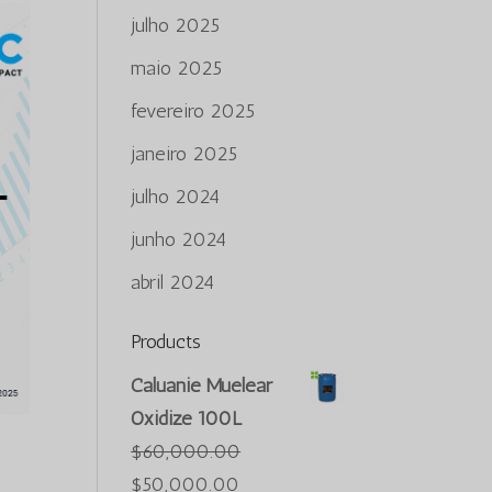
julho 2025
maio 2025
fevereiro 2025
janeiro 2025
julho 2024
junho 2024
abril 2024
Products
Caluanie Muelear
Oxidize 100L
$
60,000.00
O
O
$
50,000.00