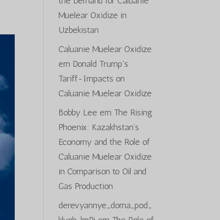
the Demand for Caluanie
Muelear Oxidize in
Uzbekistan
Caluanie Muelear Oxidize
em
Donald Trump’s
Tariff-Impacts on
Caluanie Muelear Oxidize
Bobby Lee
em
The Rising
Phoenix: Kazakhstan’s
Economy and the Role of
Caluanie Muelear Oxidize
in Comparison to Oil and
Gas Production
derevyannye_doma_pod_