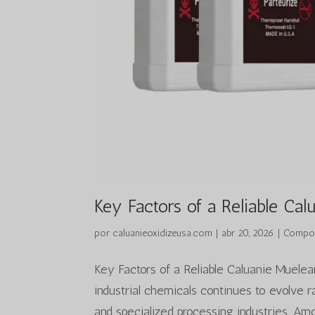
Key Factors of a Reliable Ca
por
caluanieoxidizeusa.com
|
abr 20, 2026
|
Compos
Key Factors of a Reliable Caluanie Muele
industrial chemicals continues to evolve r
and specialized processing industries. Amo