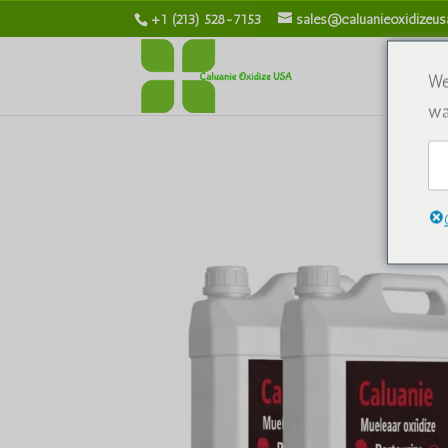
+1 (213) 528-7153
sales@caluanieoxidizeu
S
We
wa