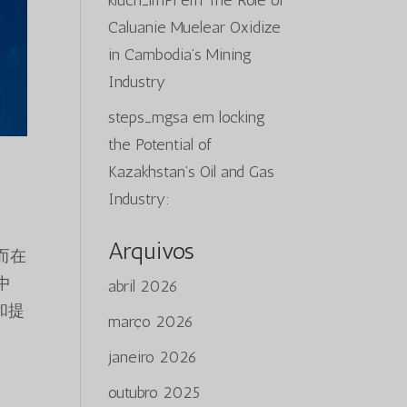
kluch_lmPi
em
The Role of
Caluanie Muelear Oxidize
in Cambodia’s Mining
Industry
steps_mgsa
em
locking
the Potential of
Kazakhstan’s Oil and Gas
Industry:
Arquivos
质而在
中
abril 2026
工和提
março 2026
janeiro 2026
outubro 2025