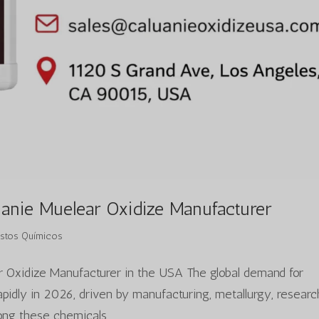
luanie Muelear Oxidize Manufacturer
tos Químicos
ar Oxidize Manufacturer in the USA The global demand for
apidly in 2026, driven by manufacturing, metallurgy, researc
ng these chemicals,...