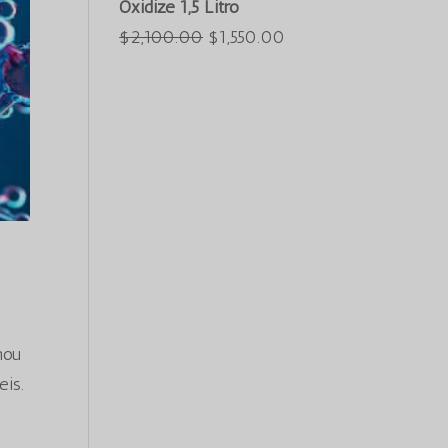
Oxidize 1,5 Litro
Azərbaycan dili
era:
é:
O
O
$
2,100.00
$
1,550.00
Türkçe
$3,000.00.
$2,550.00.
preço
preço
العربية
original
atual
ພາສາລາວ
era:
é:
Bahasa Melayu
$2,100.00.
$1,550.00.
ភាសាខ្មែរ
Русский
한국어
Қазақ тілі
ქართული
日本語
hou
Deutsch (Sie)
eis.
O‘zbekcha
Tiếng Việt