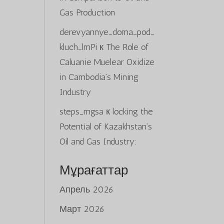
Gas Production
derevyannye_doma_pod_
kluch_lmPi
к
The Role of
Caluanie Muelear Oxidize
in Cambodia’s Mining
Industry
steps_mgsa
к
locking the
Potential of Kazakhstan’s
Oil and Gas Industry:
Мұрағаттар
Апрель 2026
Март 2026