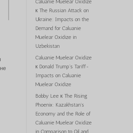
Caluanie Muelear Oxidize
к
The Russian Attack on
Ukraine: Impacts on the
Demand for Caluanie
Muelear Oxidize in
Uzbekistan
Caluanie Muelear Oxidize
н
к
Donald Trump’s Tariff-
іне
Impacts on Caluanie
Muelear Oxidize
Bobby Lee
к
The Rising
Phoenix: Kazakhstan’s
Economy and the Role of
Caluanie Muelear Oxidize
in Comparison to Oil and