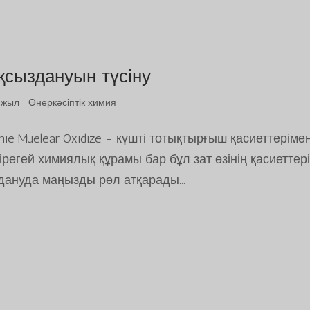
қсыздануын түсіну
4 жыл
|
Өнеркәсіптік химия
uanie Muelear Oxidize - күшті тотықтырғыш қасиеттеріме
регей химиялық құрамы бар бұл зат өзінің қасиеттер
дануда маңызды рөл атқарады...