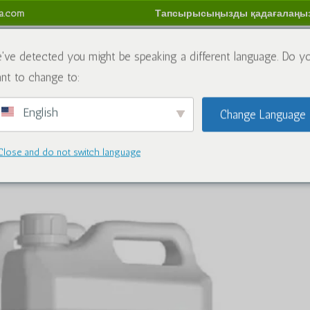
sa.com
Тапсырысыңызды қадағалаңы
имиялық заттар
Блог
Бізбен хабарласыңы
Қай
've detected you might be speaking a different language. Do y
nt to change to:
м
English
Change Language
Close and do not switch language