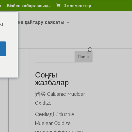
з
Бізбен хабарласыңы
0 элементтері
тару және қайтару саясаты
ou
Поиск
Соңғы
жазбалар
购买 Caluanie Muelear
Oxidize
Сенімді Caluanie
Muelear Oxidize