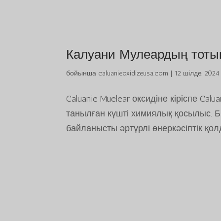
Калуани Мулеардың тоты
бойынша
caluanieoxidizeusa.com
|
12 шілде, 202
Caluanie Muelear оксидіне кіріспе Cal
танылған күшті химиялық қосылыс. Бі
байланысты әртүрлі өнеркәсіптік қол