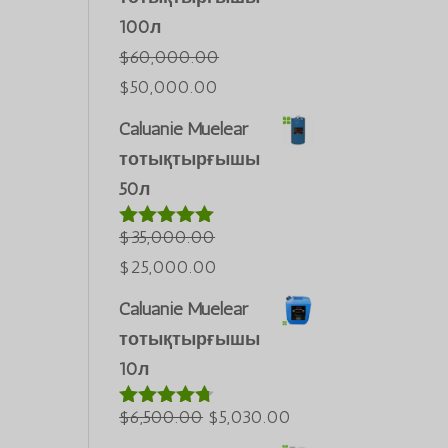
100л
$
60,000.00
Бастапқы
Ағымдағы
$
50,000.00
бағасы:
бағасы:
Caluanie Muelear
$60,000.00.
$50,000.00.
тотықтырғышы
50л
$
35,000.00
5-тен
5.00
деп
Бастапқы
Ағымдағы
$
25,000.00
бағаланды
бағасы:
бағасы:
Português do Brasil
Caluanie Muelear
$35,000.00.
$25,000.00.
Azərbaycan dili
тотықтырғышы
Türkçe
10л
العربية
Бастапқы
Ағымдағы
$
6,500.00
$
5,030.00
5-тен
4.60
ພາສາລາວ
деп
бағасы:
бағасы: