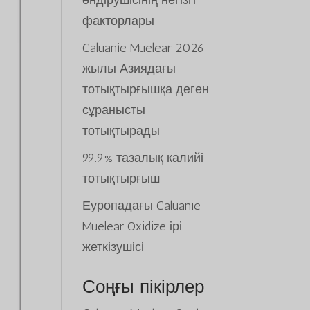
өндірушісінің негізгі
факторлары
Caluanie Muelear 2026
жылы Азиядағы
тотықтырғышқа деген
сұранысты
тотықтырады
99.9% тазалық калийі
тотықтырғыш
Еуропадағы Caluanie
Muelear Oxidize ірі
жеткізушісі
Соңғы пікірлер