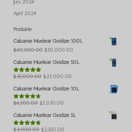
Juni 2024
April 2024
Produkte
Português do Brasil
Caluanie Muelear Oxidize 100L
Azərbaycan dili
Der
Der
$
60,000.00
$
50,000.00
ursprüngliche
aktuelle
Türkçe
Caluanie Muelear Oxidize 50L
Preis
Preis
العربية
Der
war:
Der
beträgt:
$
35,000.00
$
25,000.00
Bewertet
ພາສາລາວ
mit
5.00
ursprüngliche
$60,000.00.
aktuelle
$50,000.00.
Bahasa Melayu
von 5
Caluanie Muelear Oxidize 10L
Preis
Preis
ភាសាខ្មែរ
Der
war:
Der
beträgt:
$
6,500.00
$
5,030.00
Bewertet
Русский
mit
4.60
ursprüngliche
$35,000.00.
aktuelle
$25,000.00.
von 5
Caluanie Muelear Oxidize 5L
한국어
Preis
Preis
Қазақ тілі
war:
Der
beträgt:
Der
$
3,000.00
$
2,550.00
Bewertet