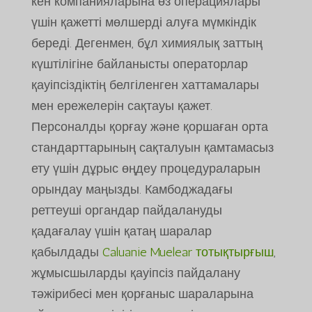
кен компанияларына өз операциялары
үшін қажетті мөлшерді алуға мүмкіндік
береді. Дегенмен, бұл химиялық заттың
күштілігіне байланысты операторлар
қауіпсіздіктің белгіленген хаттамалары
мен ережелерін сақтауы қажет.
Персоналды қорғау және қоршаған орта
стандарттарының сақталуын қамтамасыз
ету үшін дұрыс өңдеу процедураларын
орындау маңызды. Камбоджадағы
реттеуші органдар пайдалануды
қадағалау үшін қатаң шаралар
қабылдады
Caluanie Muelear тотықтырғыш
,
жұмысшыларды қауіпсіз пайдалану
тәжірибесі мен қорғаныс шараларына