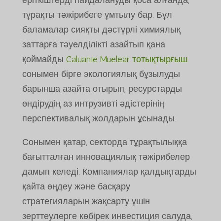
тұрақты тәжірибеге ұмтылу бар. Бұл
баламалар сияқты дәстүрлі химиялық
заттарға тәуелділікті азайтып қана
қоймайды
Caluanie Muelear тотықтырғыш
сонымен бірге экологиялық бұзылуды
барынша азайта отырып, ресурстарды
өндірудің аз интрузивті әдістерінің
перспективалық жолдарын ұсынады.
Сонымен қатар, секторда тұрақтылыққа
бағытталған инновациялық тәжірибелер
дамып келеді. Компаниялар қалдықтарды
қайта өңдеу және басқару
стратегияларын жақсарту үшін
зерттеулерге көбірек инвестиция салуда,