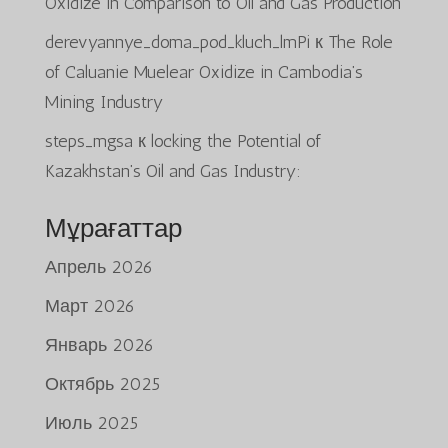
Oxidize in Comparison to Oil and Gas Production
derevyannye_doma_pod_kluch_lmPi
к
The Role
of Caluanie Muelear Oxidize in Cambodia’s
Mining Industry
steps_mgsa
к
locking the Potential of
Kazakhstan’s Oil and Gas Industry:
Мұрағаттар
Апрель 2026
Март 2026
Январь 2026
Октябрь 2025
Июль 2025