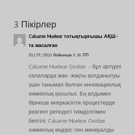
3 Пікірлер
Caluanie Muelear тотықтырғышы АҚШ-
та жасалған
05/29/2025 бойынша 8:36 ПП
Caluanie Muelear Oxidize - бұл әртүрлі
салаларда жан-жақты қолданылуы
үшін танымал болған инновациялық
химиялық қосылыс. Ең алдымен
бірнеше өнеркәсіптік процестерде
реагент ретіндегі тиімділігімен
белгілі, Caluanie Muelear Oxidize
химиялық өндіріс пен минералды