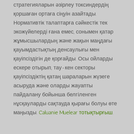
стратегияларын әзірлеу токсиндердің
қоршаған ортаға сіңуін азайтады.
Нормативтік талаптарға сәйкестік тек
экожүйелерді ғана емес, сонымен қатар
жұмысшылардың және жақын маңдағы
қауымдастықтың денсаулығы мен
қауіпсіздігін де қорғайды. Осы ойларды
ескере отырып, тау-кен секторы
қауіпсіздіктің қатаң шараларын жүзеге
асыруда және оларды жауапты
пайдалану бойынша белгіленген
нұсқауларды сақтауда қырағы болуы өте
маңызды.
Caluanie Muelear тотықтырғыш
.