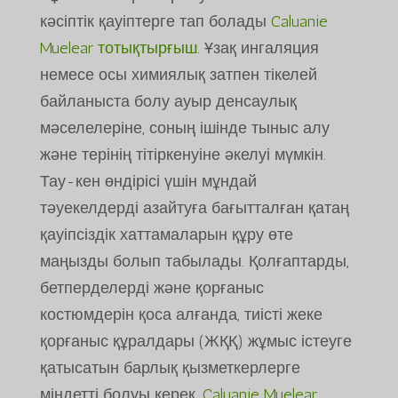
кәсіптік қауіптерге тап болады
Caluanie
Muelear тотықтырғыш
. Ұзақ ингаляция
немесе осы химиялық затпен тікелей
байланыста болу ауыр денсаулық
мәселелеріне, соның ішінде тыныс алу
және терінің тітіркенуіне әкелуі мүмкін.
Тау-кен өндірісі үшін мұндай
тәуекелдерді азайтуға бағытталған қатаң
қауіпсіздік хаттамаларын құру өте
маңызды болып табылады. Қолғаптарды,
бетперделерді және қорғаныс
костюмдерін қоса алғанда, тиісті жеке
қорғаныс құралдары (ЖҚҚ) жұмыс істеуге
қатысатын барлық қызметкерлерге
міндетті болуы керек.
Caluanie Muelear