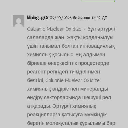
klining_pjOr
05/30/2025 бойынша 12:39 ДП
Caluanie Muelear Oxidize - бұл әртүрлі
салаларда жан-жақты қолданылуы
үшін танымал болған инновациялық
химиялық қосылыс. Ең алдымен
бірнеше өнеркәсіптік процестерде
реагент ретіндегі тиімділігімен
белгілі, Caluanie Muelear Oxidize
химиялық өндіріс пен минералды
өндіру секторларында шешуші рөл
атқарады. Әртүрлі химиялық
реакцияларға қатысуға мүмкіндік
беретін молекулалық құрылымы бар