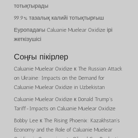
тотықтырады
99.9% тазалық калийі тотықтырғыш
Еуропадағы Caluanie Muelear Oxidize ірі
жеткізушісі
Соңғы пікірлер
Caluanie Muelear Oxidize
к
The Russian Attack
on Ukraine: Impacts on the Demand for
Caluanie Muelear Oxidize in Uzbekistan
Caluanie Muelear Oxidize
к
Donald Trump’s
Tariff-Impacts on Caluanie Muelear Oxidize
Bobby Lee
к
The Rising Phoenix: Kazakhstan’s
Economy and the Role of Caluanie Muelear