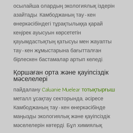
осылайша олардың экологиялық іздерін
азайтады. Камбоджаның тау-кен
өнеркәсібіндегі тұрақтылыққа қарай
кеңірек ауысуын көрсететін
қауымдастықтың қатысуы мен жауапты
тау-кен жұмыстарына бағытталған
бірлескен бастамалар артып келеді.
Қоршаған орта және қауіпсіздік
мәселелері
пайдалану
Caluanie Muelear тотықтырғыш
металл ұсақтау секторында, әсіресе
Камбоджаның тау-кен өнеркәсібінде
маңызды экологиялық және қауіпсіздік
мәселелерін көтерді. Бұл химиялық