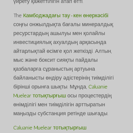
үйрету қажеттілігін атап өтті.
The
Камбоджадағы тау-кен өнеркәсібі
соңғы онжылдықта бағалы минералдық
ресурстардың ашылуы мен қолайлы
инвестициялық ахуалдың арқасында
айтарлықтай өсімге қол жеткізді. Алтын,
мыс және боксит сияқты пайдалы
қазбаларға сұраныстың артуына
байланысты өндіру әдістерінің тиімділігі
бірінші орынға шықты. Мұнда,
Caluanie
Muelear тотықтырғыш
осы процестердің
өнімділігі мен тиімділігін арттыратын
маңызды субстанция ретінде шығады.
Caluanie Muelear тотықтырғыш