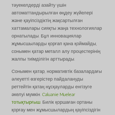
тәуекелдерді азайту үшін
автоматтандырылған өңдеу жүйелері
және қауіпсіздіктің жақсартылған
хаттамалары сияқты жаңа технологиялар
орнатылады. Бұл инновациялар
жұмысшыларды қорғап қана қоймайды,
сонымен қатар металл алу процестерінің
жалпы тиімділігін арттырады.
Сонымен қатар, нормативтік базалардағы
әлеуетті өзгерістер пайдалануды
реттейтін қатаң нұсқауларды енгізуге
әкелуі мүмкін.
Caluanie Muelear
тотықтырғыш
. Билік қоршаған ортаны
қорғау мен жұмысшылардың қауіпсіздігін