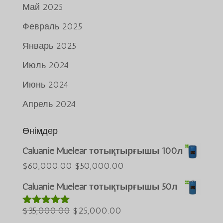
Май 2025
Февраль 2025
Январь 2025
Июль 2024
Июнь 2024
Апрель 2024
Өнімдер
Caluanie Muelear тотықтырғышы 100л
Português do Brasil
Бастапқы
Ағымдағы
$
60,000.00
$
50,000.00
Azərbaycan dili
бағасы:
бағасы:
Caluanie Muelear тотықтырғышы 50л
$60,000.00.
$50,000.00.
Türkçe
Бастапқы
Ағымдағы
$
35,000.00
$
25,000.00
العربية
5-тен
5.00
деп