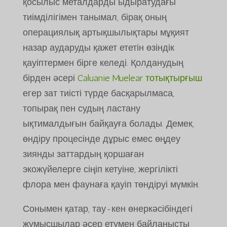
қосылыс металдарды ыдыратудағы
тиімділігімен танымал, бірақ оның
операциялық артықшылықтары мұқият
назар аударуды қажет ететін өзіндік
қауіптермен бірге келеді. Қолданудың
бірден әсері
Caluanie Muelear тотықтырғыш
егер зат тиісті түрде басқарылмаса,
топырақ пен судың ластану
ықтималдығын байқауға болады. Демек,
өндіру процесінде дұрыс емес өңдеу
зиянды заттардың қоршаған
экожүйелерге сіңіп кетуіне, жергілікті
флора мен фаунаға қауіп төндіруі мүмкін.
Сонымен қатар, тау-кен өнеркәсібіндегі
жұмысшылар әсер етумен байланысты