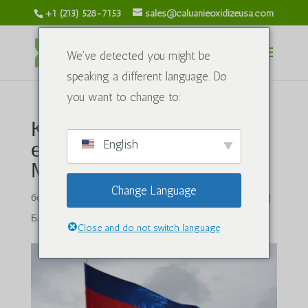
+1 (213) 528-7153
sales@caluanieoxidizeusa.com
We've detected you might be
speaking a different language. Do
you want to change to:
Камбоджаның тау-кен
English
өнеркәсібіндегі Калуани
Мулеар оксидінің рөлі
Change Language
бойынша
caluanieoxidizeusa.com
|
12 ақпан, 2025 жыл
|
Блог
|
3 пікірлер
Close and do not switch language