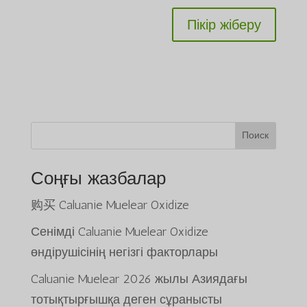
Поиск
Соңғы жазбалар
购买 Caluanie Muelear Oxidize
Сенімді Caluanie Muelear Oxidize
өндірушісінің негізгі факторлары
Caluanie Muelear 2026 жылы Азиядағы
тотықтырғышқа деген сұранысты