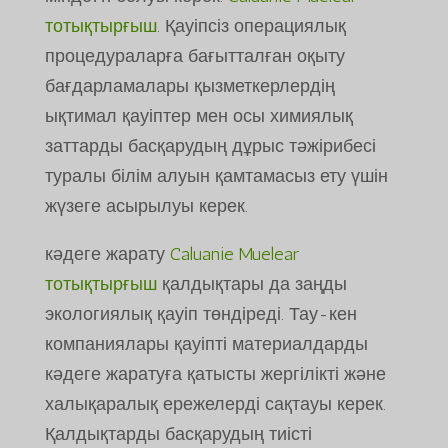
тотықтырғыш
. Қауіпсіз операциялық
процедураларға бағытталған оқыту
бағдарламалары қызметкерлердің
ықтимал қауіптер мен осы химиялық
заттарды басқарудың дұрыс тәжірибесі
туралы білім алуын қамтамасыз ету үшін
жүзеге асырылуы керек.
кәдеге жарату
Caluanie Muelear
тотықтырғыш
қалдықтары да заңды
экологиялық қауіп төндіреді. Тау-кен
компаниялары қауіпті материалдарды
кәдеге жаратуға қатысты жергілікті және
халықаралық ережелерді сақтауы керек.
Қалдықтарды басқарудың тиісті