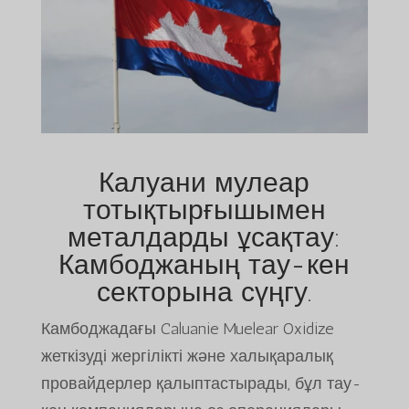
Калуани мулеар
тотықтырғышымен
металдарды ұсақтау:
Камбоджаның тау-кен
секторына сүңгу.
Камбоджадағы Caluanie Muelear Oxidize
жеткізуді жергілікті және халықаралық
провайдерлер қалыптастырады, бұл тау-