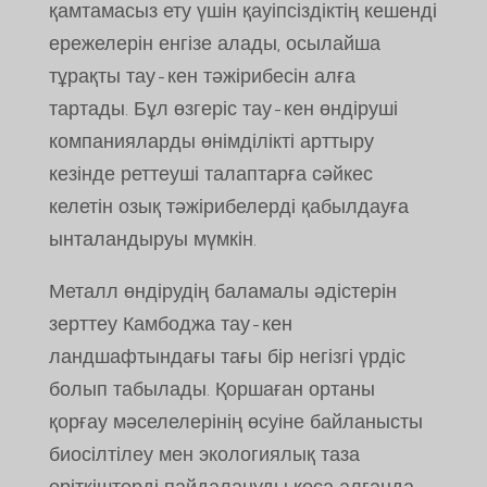
қамтамасыз ету үшін қауіпсіздіктің кешенді
ережелерін енгізе алады, осылайша
тұрақты тау-кен тәжірибесін алға
тартады. Бұл өзгеріс тау-кен өндіруші
компанияларды өнімділікті арттыру
кезінде реттеуші талаптарға сәйкес
келетін озық тәжірибелерді қабылдауға
ынталандыруы мүмкін.
Металл өндірудің баламалы әдістерін
зерттеу Камбоджа тау-кен
ландшафтындағы тағы бір негізгі үрдіс
болып табылады. Қоршаған ортаны
қорғау мәселелерінің өсуіне байланысты
биосілтілеу мен экологиялық таза
еріткіштерді пайдалануды қоса алғанда,