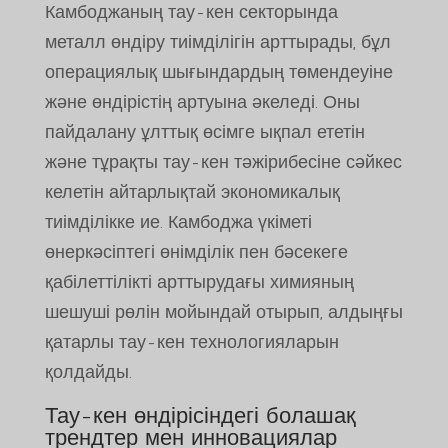
Камбоджаның тау-кен секторында
металл өндіру тиімділігін арттырады, бұл
операциялық шығындардың төмендеуіне
және өндірістің артуына әкеледі. Оны
пайдалану ұлттық өсімге ықпал ететін
және тұрақты тау-кен тәжірибесіне сәйкес
келетін айтарлықтай экономикалық
тиімділікке ие. Камбоджа үкіметі
өнеркәсіптегі өнімділік пен бәсекеге
қабілеттілікті арттырудағы химияның
шешуші рөлін мойындай отырып, алдыңғы
қатарлы тау-кен технологияларын
қолдайды.
Тау-кен өндірісіндегі болашақ
трендтер мен инновациялар