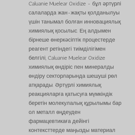
Caluanie Muelear Oxidize - бұл әртүрлі
салаларда жан-жақты қолданылуы
үшін танымал болған инновациялық
химиялық қосылыс. Ең алдымен
бірнеше өнеркәсіптік процестерде
реагент ретіндегі тиімділігімен
белгілі, Caluanie Muelear Oxidize
химиялық өндіріс пен минералды
өндіру секторларында шешуші рөл
атқарады. Әртүрлі химиялық
реакцияларға қатысуға мүмкіндік
беретін молекулалық құрылымы бар
ол металл өңдеуден
фармацевтикаға дейінгі
контексттерде маңызды материал