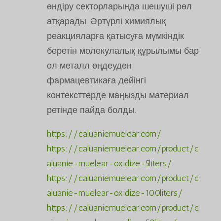
өндіру секторларында шешуші рөл
атқарады. Әртүрлі химиялық
реакцияларға қатысуға мүмкіндік
беретін молекулалық құрылымы бар
ол металл өңдеуден
фармацевтикаға дейінгі
контексттерде маңызды материал
ретінде пайда болды.
https://caluaniemuelear.com/
https://caluaniemuelear.com/product/c
aluanie-muelear-oxidize-5liters/
https://caluaniemuelear.com/product/c
aluanie-muelear-oxidize-100liters/
https://caluaniemuelear.com/product/c