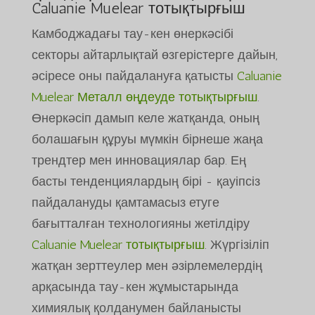
Caluanie Muelear тотықтырғыш
Камбоджадағы тау-кен өнеркәсібі
секторы айтарлықтай өзгерістерге дайын,
әсіресе оны пайдалануға қатысты
Caluanie
Muelear Металл өңдеуде тотықтырғыш
.
Өнеркәсіп дамып келе жатқанда, оның
болашағын құруы мүмкін бірнеше жаңа
трендтер мен инновациялар бар. Ең
басты тенденциялардың бірі - қауіпсіз
пайдалануды қамтамасыз етуге
бағытталған технологияны жетілдіру
Caluanie Muelear тотықтырғыш
. Жүргізіліп
жатқан зерттеулер мен әзірлемелердің
арқасында тау-кен жұмыстарында
химиялық қолданумен байланысты