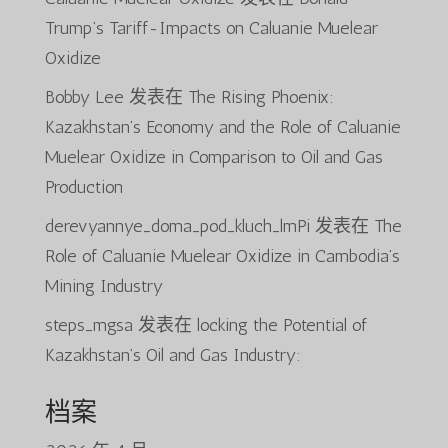
Trump’s Tariff-Impacts on Caluanie Muelear
Oxidize
Bobby Lee
发表在
The Rising Phoenix:
Kazakhstan’s Economy and the Role of Caluanie
Muelear Oxidize in Comparison to Oil and Gas
Production
derevyannye_doma_pod_kluch_lmPi
发表在
The
Role of Caluanie Muelear Oxidize in Cambodia’s
Mining Industry
steps_mgsa
发表在
locking the Potential of
Kazakhstan’s Oil and Gas Industry:
档案