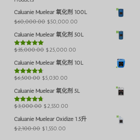
Português do Brasil
Caluanie Muelear 氧化剂 100L
Azərbaycan dili
原
当
$
60,000.00
$
50,000.00
价
前
Türkçe
Caluanie Muelear 氧化剂 50L
为：
价
العربية
原
$60,000.00。
当
格
$
35,000.00
$
25,000.00
评分
5.00
ພາສາລາວ
&sol; 5
价
前
为：
Bahasa Melayu
Caluanie Muelear 氧化剂 10L
为：
价
$50,000.00。
ភាសាខ្មែរ
原
$35,000.00。
当
格
$
6,500.00
$
5,030.00
评分
4.60
Русский
&sol; 5
价
前
为：
Caluanie Muelear 氧化剂 5L
한국어
为：
价
$25,000.00。
Қазақ тілі
$6,500.00。
原
格
当
$
3,000.00
$
2,550.00
评分
4.64
&sol; 5
ქართული
价
为：
前
Caluanie Muelear Oxidize 1.5升
日本語
为：
$5,030.00。
价
原
当
$
2,100.00
$
1,550.00
$3,000.00。
格
Deutsch (Sie)
价
前