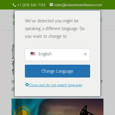
+1 (213) 528-7153
sales@caluanieoxidizeusa.com
We've detected you might be
speaking a different language. Do
you want to change to:
凤凰涅槃：哈萨克斯坦经
English
济与卡拉瓦耶·穆埃利亚尔
在石油和天然气生产中的
作用对比
Change Language
由
caluanieoxidizeusa.com
|
2025 年 5 月 23 日
|
工业化学
Close and do not switch language
品
|
2 评论